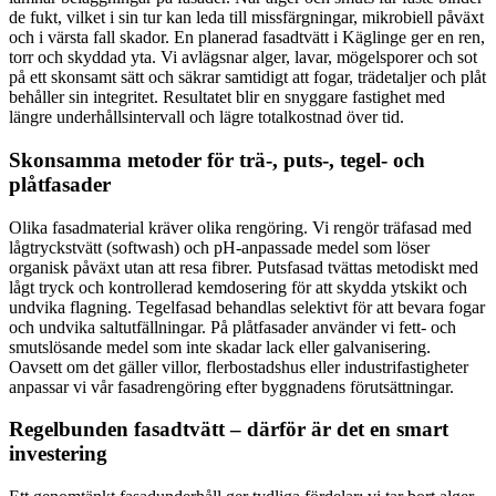
de fukt, vilket i sin tur kan leda till missfärgningar, mikrobiell påväxt
och i värsta fall skador. En planerad fasadtvätt i Käglinge ger en ren,
torr och skyddad yta. Vi avlägsnar alger, lavar, mögelsporer och sot
på ett skonsamt sätt och säkrar samtidigt att fogar, trädetaljer och plåt
behåller sin integritet. Resultatet blir en snyggare fastighet med
längre underhållsintervall och lägre totalkostnad över tid.
Skonsamma metoder för trä-, puts-, tegel- och
plåtfasader
Olika fasadmaterial kräver olika rengöring. Vi rengör träfasad med
lågtryckstvätt (softwash) och pH-anpassade medel som löser
organisk påväxt utan att resa fibrer. Putsfasad tvättas metodiskt med
lågt tryck och kontrollerad kemdosering för att skydda ytskikt och
undvika flagning. Tegelfasad behandlas selektivt för att bevara fogar
och undvika saltutfällningar. På plåtfasader använder vi fett- och
smutslösande medel som inte skadar lack eller galvanisering.
Oavsett om det gäller villor, flerbostadshus eller industrifastigheter
anpassar vi vår fasadrengöring efter byggnadens förutsättningar.
Regelbunden fasadtvätt – därför är det en smart
investering