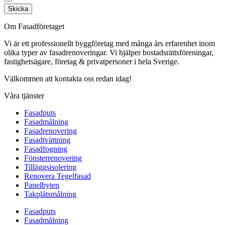
Skicka
Om Fasadföretaget
Vi är ett professionellt byggföretag med många års erfarenhet inom
olika typer av fasadrenoveringar. Vi hjälper bostadsrättsföreningar,
fastighetsägare, företag & privatpersoner i hela Sverige.
Välkommen att kontakta oss redan idag!
Våra tjänster
Fasadputs
Fasadmålning
Fasadrenovering
Fasadtvättning
Fasadfogning
Fönsterrenovering
Tilläggsisolering
Renovera Tegelfasad
Panelbyten
Takplåtsmålning
Fasadputs
Fasadmålning