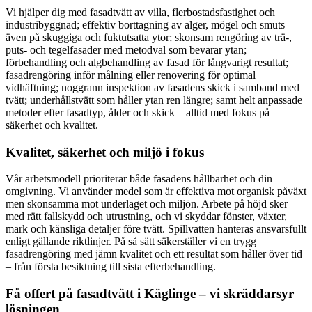
Vi hjälper dig med fasadtvätt av villa, flerbostadsfastighet och
industribyggnad; effektiv borttagning av alger, mögel och smuts
även på skuggiga och fuktutsatta ytor; skonsam rengöring av trä-,
puts- och tegelfasader med metodval som bevarar ytan;
förbehandling och algbehandling av fasad för långvarigt resultat;
fasadrengöring inför målning eller renovering för optimal
vidhäftning; noggrann inspektion av fasadens skick i samband med
tvätt; underhållstvätt som håller ytan ren längre; samt helt anpassade
metoder efter fasadtyp, ålder och skick – alltid med fokus på
säkerhet och kvalitet.
Kvalitet, säkerhet och miljö i fokus
Vår arbetsmodell prioriterar både fasadens hållbarhet och din
omgivning. Vi använder medel som är effektiva mot organisk påväxt
men skonsamma mot underlaget och miljön. Arbete på höjd sker
med rätt fallskydd och utrustning, och vi skyddar fönster, växter,
mark och känsliga detaljer före tvätt. Spillvatten hanteras ansvarsfullt
enligt gällande riktlinjer. På så sätt säkerställer vi en trygg
fasadrengöring med jämn kvalitet och ett resultat som håller över tid
– från första besiktning till sista efterbehandling.
Få offert på fasadtvätt i Käglinge – vi skräddarsyr
lösningen