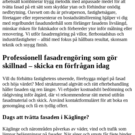
arbetssätt kombinerar trygg metodik med anpassade medel för att
tvätta fasad på ett sätt som skyddar ytan och förhindrar onödig
nedbrytning. Oavsett om du är privatperson, fastighetsägare,
företagare eller representerar en bostadsrättsförening hjälper vi dig
med regelbundet fasadunderhåll som förlänger fasadens livslängd,
minskar risken för fuktskador och förbereder ytor inför målning eller
renovering. Vi utför fasadrengöring på villor, flerbostadshus och
industrifastigheter – alltid med fokus på hållbara resultat, skonsam
teknik och snygg finish.
Professionell fasadrengöring som gör
skillnad – skicka en förfrågan idag
Vill du förbättra fastighetens utseende, förebygga mögel på fasad
och höja värdet? Med strukturerad algtvätt och rätt efterbehandling
håller fasaden sig ren längre. Vi erbjuder kostnadsfri bedömning och
rådgivning inför åtgärd, där vi rekommenderar rätt metod utifrån
fasadmaterial och skick. Använd kontaktformuläret för att boka en
genomgång och få en tydlig offert.
Dags att tvätta fasaden i Käglinge?
Käglinge och närområden påverkas av väder, vind och trafik som
lämnar beläggningar på fasader. När alger och smuts får fäste binder