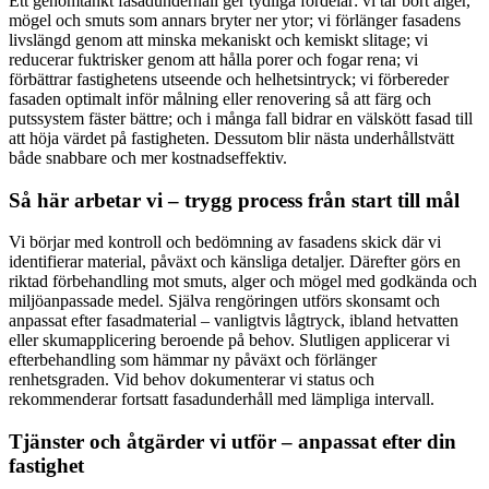
Ett genomtänkt fasadunderhåll ger tydliga fördelar: vi tar bort alger,
mögel och smuts som annars bryter ner ytor; vi förlänger fasadens
livslängd genom att minska mekaniskt och kemiskt slitage; vi
reducerar fuktrisker genom att hålla porer och fogar rena; vi
förbättrar fastighetens utseende och helhetsintryck; vi förbereder
fasaden optimalt inför målning eller renovering så att färg och
putssystem fäster bättre; och i många fall bidrar en välskött fasad till
att höja värdet på fastigheten. Dessutom blir nästa underhållstvätt
både snabbare och mer kostnadseffektiv.
Så här arbetar vi – trygg process från start till mål
Vi börjar med kontroll och bedömning av fasadens skick där vi
identifierar material, påväxt och känsliga detaljer. Därefter görs en
riktad förbehandling mot smuts, alger och mögel med godkända och
miljöanpassade medel. Själva rengöringen utförs skonsamt och
anpassat efter fasadmaterial – vanligtvis lågtryck, ibland hetvatten
eller skumapplicering beroende på behov. Slutligen applicerar vi
efterbehandling som hämmar ny påväxt och förlänger
renhetsgraden. Vid behov dokumenterar vi status och
rekommenderar fortsatt fasadunderhåll med lämpliga intervall.
Tjänster och åtgärder vi utför – anpassat efter din
fastighet