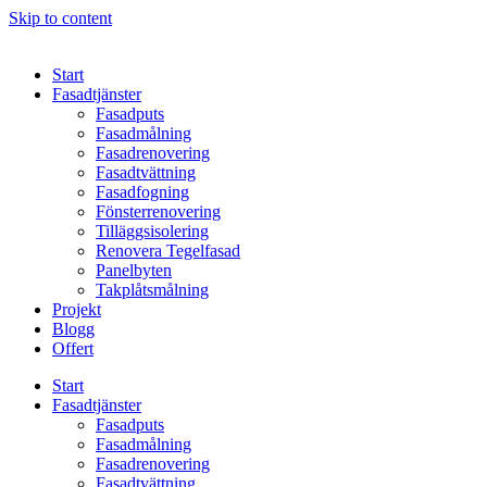
Skip to content
Start
Fasadtjänster
Fasadputs
Fasadmålning
Fasadrenovering
Fasadtvättning
Fasadfogning
Fönsterrenovering
Tilläggsisolering
Renovera Tegelfasad
Panelbyten
Takplåtsmålning
Projekt
Blogg
Offert
Start
Fasadtjänster
Fasadputs
Fasadmålning
Fasadrenovering
Fasadtvättning