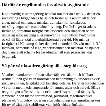
Därför är regelbunden fasadtvätt avgörande
Kontinuerlig fasadrengöring handlar om mer än estetik – det är en
investering i byggnadens hälsa och livslängd. Genom att ta bort
alger, mögel och smuts minskar du risken för fuktskador,
missfärgningar och materialnedbrytning. Du förlänger fasadens
livslängd, förbättrar fastighetens utseende och skapar ett bättre
underlag inför målning eller renovering. Rätt utförd tvätt bidrar
också till lägre total underhållskostnad över tid. För många
fastigheter i Källstorp räcker det med en underhållstvätt med 1–3 års
intervall, beroende på läge, väderutsatthet och material. Vi hjälper
dig planera ett schema för fasadunderhåll som passar just din
byggnad.
Så går vår fasadrengöring till – steg för steg
Vi arbetar strukturerat för att säkerställa ett säkert och hållbart
resultat: Först gör vi en kontroll och bedömning av fasadens skick,
inklusive fogar, färgskikt och känsliga detaljer. Därefter förbehandlar
vi ytorna med medel anpassade för smuts, alger och mögel. Själva
rengöringen utförs skonsamt och materialstyrt – med rätt tryck,
temperatur och metod för träfasad, putsfasad, tegelfasad eller
plåtfasad. Vid behov följer en efterbehandling som minskar risken
för ny påväxt och stabiliserar ytan inför vidare åtgärder.