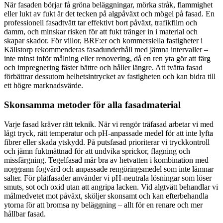
När fasaden börjar få gröna beläggningar, mörka stråk, flammighet
eller lukt av fukt är det tecken på algpåväxt och mögel på fasad. En
professionell fasadtvätt tar effektivt bort påväxt, trafikfilm och
damm, och minskar risken för att fukt tränger in i material och
skapar skador. För villor, BRF:er och kommersiella fastigheter i
Källstorp rekommenderas fasadunderhåll med jämna intervaller –
inte minst inför målning eller renovering, då en ren yta gör att färg
och impregnering fäster bättre och håller längre. Att tvätta fasad
förbättrar dessutom helhetsintrycket av fastigheten och kan bidra till
ett högre marknadsvärde.
Skonsamma metoder för alla fasadmaterial
Varje fasad kräver rätt teknik. När vi rengör träfasad arbetar vi med
lågt tryck, rätt temperatur och pH-anpassade medel för att inte lyfta
fibrer eller skada ytskydd. På putsfasad prioriterar vi tryckkontroll
och jämn fuktmättnad för att undvika sprickor, flagning och
missfärgning. Tegelfasad mår bra av hetvatten i kombination med
noggrann fogvård och anpassade rengöringsmedel som inte lämnar
salter. För plåtfasader använder vi pH-neutrala lösningar som löser
smuts, sot och oxid utan att angripa lacken. Vid algtvätt behandlar vi
målmedvetet mot påväxt, sköljer skonsamt och kan efterbehandla
ytorna för att bromsa ny beläggning – allt för en renare och mer
hållbar fasad.