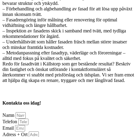
bevarar struktur och ytskydd.
– Förbehandling och algbehandling av fasad för att lösa upp påväxt
innan skonsam tvätt.
– Fasadrengöring inför målning eller renovering för optimal
vidhäftning och längre hållbarhet.
– Inspektion av fasadens skick i samband med tvätt, med tydliga
rekommendationer för åtgärd.
– Underhållstvätt som håller fasaden fräsch mellan större insatser
och minskar framtida kostnader.
– Metodanpassning efter fasadtyp, väderläge och föroreningar –
alltid med fokus på kvalitet och säkerhet.
Redo för fasadtvätt i Källstorp som ger bestående resultat? Beskriv
din fastighet och önskat utförande i kontaktformuläret så
återkommer vi snabbt med prisförslag och tidsplan. Vi ser fram emot
att hjälpa dig skapa en renare, tryggare och mer långlivad fasad.
Kontakta oss idag!
Namn
Telefon
Email
Adress + Ort