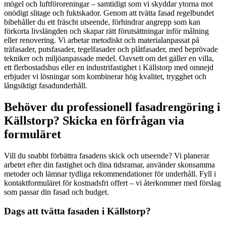
mögel och luftföroreningar – samtidigt som vi skyddar ytorna mot
onödigt slitage och fuktskador. Genom att tvätta fasad regelbundet
bibehåller du ett fräscht utseende, förhindrar angrepp som kan
förkorta livslängden och skapar rätt förutsättningar inför målning
eller renovering. Vi arbetar metodiskt och materialanpassat på
träfasader, putsfasader, tegelfasader och plåtfasader, med beprövade
tekniker och miljöanpassade medel. Oavsett om det gäller en villa,
ett flerbostadshus eller en industrifastighet i Källstorp med omnejd
erbjuder vi lösningar som kombinerar hög kvalitet, trygghet och
långsiktigt fasadunderhåll.
Behöver du professionell fasadrengöring i
Källstorp? Skicka en förfrågan via
formuläret
Vill du snabbt förbättra fasadens skick och utseende? Vi planerar
arbetet efter din fastighet och dina tidsramar, använder skonsamma
metoder och lämnar tydliga rekommendationer för underhåll. Fyll i
kontaktformuläret för kostnadsfri offert – vi återkommer med förslag
som passar din fasad och budget.
Dags att tvätta fasaden i Källstorp?