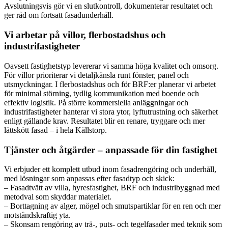
Avslutningsvis gör vi en slutkontroll, dokumenterar resultatet och
ger råd om fortsatt fasadunderhåll.
Vi arbetar på villor, flerbostadshus och
industrifastigheter
Oavsett fastighetstyp levererar vi samma höga kvalitet och omsorg.
För villor prioriterar vi detaljkänsla runt fönster, panel och
utsmyckningar. I flerbostadshus och för BRF:er planerar vi arbetet
för minimal störning, tydlig kommunikation med boende och
effektiv logistik. På större kommersiella anläggningar och
industrifastigheter hanterar vi stora ytor, lyftutrustning och säkerhet
enligt gällande krav. Resultatet blir en renare, tryggare och mer
lättskött fasad – i hela Källstorp.
Tjänster och åtgärder – anpassade för din fastighet
Vi erbjuder ett komplett utbud inom fasadrengöring och underhåll,
med lösningar som anpassas efter fasadtyp och skick:
– Fasadtvätt av villa, hyresfastighet, BRF och industribyggnad med
metodval som skyddar materialet.
– Borttagning av alger, mögel och smutspartiklar för en ren och mer
motståndskraftig yta.
– Skonsam rengöring av trä-, puts- och tegelfasader med teknik som