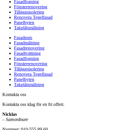
Fasadfogning
Fönsterrenovering
Tilläggsisolering
Renovera Tegelfasad
Panelbyten
Takplåtsmålning
Fasadputs
Fasadmålning
Fasadrenovering
Fasadtvättning
Fasadfogning
Fönsterrenovering
Tilläggsisolering
Renovera Tegelfasad
Panelbyten
Takplåtsmålning
Kontakta oss
Kontakta oss idag för en fri offert.
Nicklas
–
Samordnare
Nummer: 010-555 89 60