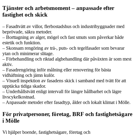
Tjänster och arbetsmoment – anpassade efter
fastighet och skick
– Fasadtvätt av villor, flerbostadshus och industribyggnader med
beprövade, säkra metoder.
– Borttagning av alger, mögel och fast smuts som påverkar både
estetik och funktion.
– Skonsam rengöring av trä-, puts- och tegelfasader som bevarar
ytan och minimerar slitage.
– Förbehandling och riktad algbehandling där påväxten är som mest
aktiv.
– Fasadrengöring inför målning eller renovering för bästa
vidhäftning och jämn kulör.
– Visuell inspektion av fasadens skick i samband med tvätt för att
upptäcka tidiga skador.
– Underhållstvätt enligt intervall för längre hållbarhet och lägre
livscykelkostnad.
– Anpassade metoder efter fasadtyp, ålder och lokalt klimat i Mölle.
För privatpersoner, företag, BRF och fastighetsägare
i Mölle
Vi hjälper boende, fastighetsägare, företag och