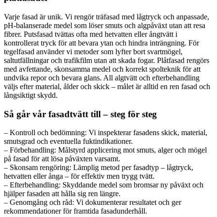
Varje fasad är unik. Vi rengör träfasad med lågtryck och anpassade,
pH-balanserade medel som löser smuts och algpåväxt utan att resa
fibrer. Putsfasad tvättas ofta med hetvatten eller ångtvätt i
kontrollerat tryck för att bevara ytan och hindra inträngning. För
tegelfasad använder vi metoder som lyfter bort svartmögel,
saltutfällningar och trafikfilm utan att skada fogar. Plåtfasad rengörs
med avfettande, skonsamma medel och korrekt spolteknik för att
undvika repor och bevara glans. All algtvätt och efterbehandling
väljs efter material, ålder och skick – målet är alltid en ren fasad och
långsiktigt skydd.
Så går vår fasadtvätt till – steg för steg
– Kontroll och bedömning: Vi inspekterar fasadens skick, material,
smutsgrad och eventuella fuktindikationer.
– Förbehandling: Målstyrd applicering mot smuts, alger och mögel
på fasad för att lösa påväxten varsamt.
– Skonsam rengöring: Lämplig metod per fasadtyp – lågtryck,
hetvatten eller ånga – för effektiv men trygg tvätt.
– Efterbehandling: Skyddande medel som bromsar ny påväxt och
hjälper fasaden att hålla sig ren längre.
– Genomgång och råd: Vi dokumenterar resultatet och ger
rekommendationer för framtida fasadunderhåll.