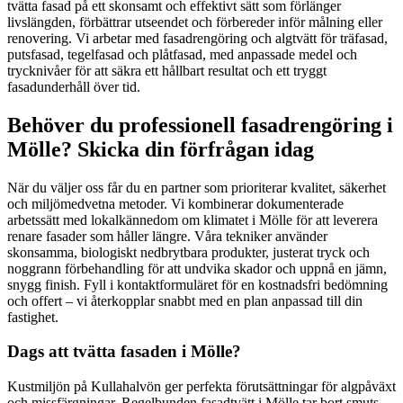
tvätta fasad på ett skonsamt och effektivt sätt som förlänger
livslängden, förbättrar utseendet och förbereder inför målning eller
renovering. Vi arbetar med fasadrengöring och algtvätt för träfasad,
putsfasad, tegelfasad och plåtfasad, med anpassade medel och
trycknivåer för att säkra ett hållbart resultat och ett tryggt
fasadunderhåll över tid.
Behöver du professionell fasadrengöring i
Mölle? Skicka din förfrågan idag
När du väljer oss får du en partner som prioriterar kvalitet, säkerhet
och miljömedvetna metoder. Vi kombinerar dokumenterade
arbetssätt med lokalkännedom om klimatet i Mölle för att leverera
renare fasader som håller längre. Våra tekniker använder
skonsamma, biologiskt nedbrytbara produkter, justerat tryck och
noggrann förbehandling för att undvika skador och uppnå en jämn,
snygg finish. Fyll i kontaktformuläret för en kostnadsfri bedömning
och offert – vi återkopplar snabbt med en plan anpassad till din
fastighet.
Dags att tvätta fasaden i Mölle?
Kustmiljön på Kullahalvön ger perfekta förutsättningar för algpåväxt
och missfärgningar. Regelbunden fasadtvätt i Mölle tar bort smuts,