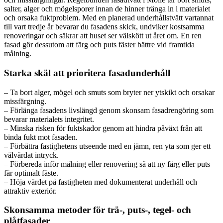
salter, alger och mögelsporer innan de hinner tränga in i materialet
och orsaka fuktproblem. Med en planerad underhållstvätt vartannat
till vart tredje år bevarar du fasadens skick, undviker kostsamma
renoveringar och säkrar att huset ser välskött ut året om. En ren
fasad gör dessutom att färg och puts fäster bättre vid framtida
målning.
Starka skäl att prioritera fasadunderhåll
– Ta bort alger, mögel och smuts som bryter ner ytskikt och orsakar
missfärgning.
– Förlänga fasadens livslängd genom skonsam fasadrengöring som
bevarar materialets integritet.
– Minska risken för fuktskador genom att hindra påväxt från att
binda fukt mot fasaden.
– Förbättra fastighetens utseende med en jämn, ren yta som ger ett
välvårdat intryck.
– Förbereda inför målning eller renovering så att ny färg eller puts
får optimalt fäste.
– Höja värdet på fastigheten med dokumenterat underhåll och
attraktiv exteriör.
Skonsamma metoder för trä-, puts-, tegel- och
plåtfasader