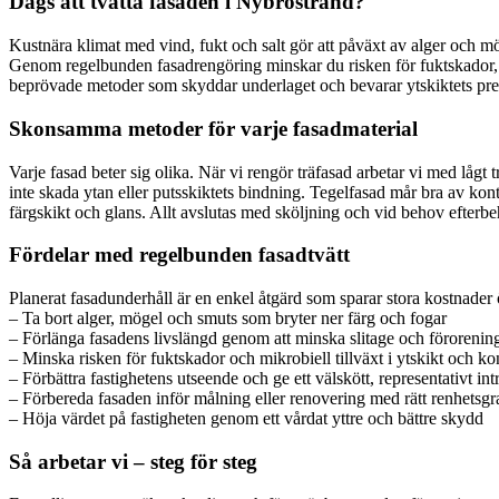
Dags att tvätta fasaden i Nybrostrand?
Kustnära klimat med vind, fukt och salt gör att påväxt av alger och mö
Genom regelbunden fasadrengöring minskar du risken för fuktskador, fl
beprövade metoder som skyddar underlaget och bevarar ytskiktets prest
Skonsamma metoder för varje fasadmaterial
Varje fasad beter sig olika. När vi rengör träfasad arbetar vi med lågt
inte skada ytan eller putsskiktets bindning. Tegelfasad mår bra av ko
färgskikt och glans. Allt avslutas med sköljning och vid behov efte
Fördelar med regelbunden fasadtvätt
Planerat fasadunderhåll är en enkel åtgärd som sparar stora kostnader 
– Ta bort alger, mögel och smuts som bryter ner färg och fogar
– Förlänga fasadens livslängd genom att minska slitage och förorenin
– Minska risken för fuktskador och mikrobiell tillväxt i ytskikt och ko
– Förbättra fastighetens utseende och ge ett välskött, representativt int
– Förbereda fasaden inför målning eller renovering med rätt renhetsgr
– Höja värdet på fastigheten genom ett vårdat yttre och bättre skydd
Så arbetar vi – steg för steg