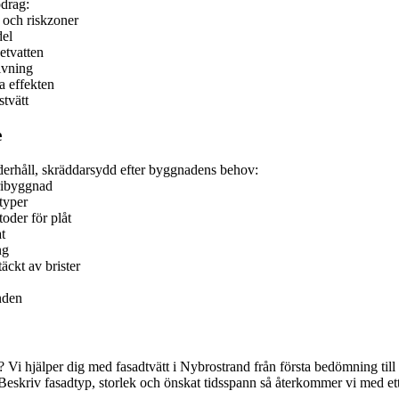
pdrag:
 och riskzoner
del
etvatten
ivning
a effekten
tvätt
e
nderhåll, skräddarsydd efter byggnadens behov:
tribyggnad
typer
oder för plåt
t
ng
äckt av brister
nden
 Vi hjälper dig med fasadtvätt i Nybrostrand från första bedömning till fä
. Beskriv fasadtyp, storlek och önskat tidsspann så återkommer vi med et