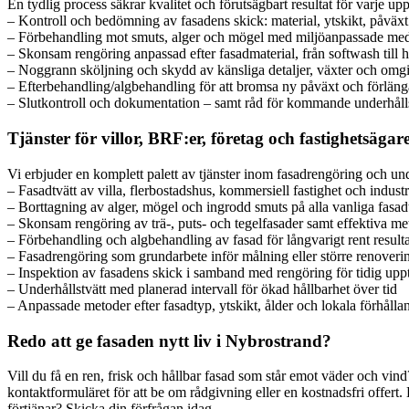
En tydlig process säkrar kvalitet och förutsägbart resultat för varje up
– Kontroll och bedömning av fasadens skick: material, ytskikt, påväxt
– Förbehandling mot smuts, alger och mögel med miljöanpassade me
– Skonsam rengöring anpassad efter fasadmaterial, från softwash till h
– Noggrann sköljning och skydd av känsliga detaljer, växter och omg
– Efterbehandling/algbehandling för att bromsa ny påväxt och förläng
– Slutkontroll och dokumentation – samt råd för kommande underhålls
Tjänster för villor, BRF:er, företag och fastighetsägar
Vi erbjuder en komplett palett av tjänster inom fasadrengöring och u
– Fasadtvätt av villa, flerbostadshus, kommersiell fastighet och indus
– Borttagning av alger, mögel och ingrodd smuts på alla vanliga fasad
– Skonsam rengöring av trä-, puts- och tegelfasader samt effektiva met
– Förbehandling och algbehandling av fasad för långvarigt rent resulta
– Fasadrengöring som grundarbete inför målning eller större renoveri
– Inspektion av fasadens skick i samband med rengöring för tidig uppt
– Underhållstvätt med planerad intervall för ökad hållbarhet över tid
– Anpassade metoder efter fasadtyp, ytskikt, ålder och lokala förhålla
Redo att ge fasaden nytt liv i Nybrostrand?
Vill du få en ren, frisk och hållbar fasad som står emot väder och vind?
kontaktformuläret för att be om rådgivning eller en kostnadsfri offert
förtjänar? Skicka din förfrågan idag.