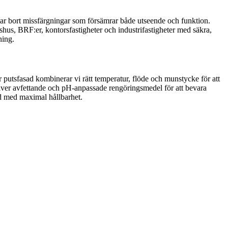
 tar bort missfärgningar som försämrar både utseende och funktion.
shus, BRF:er, kontorsfastigheter och industrifastigheter med säkra,
ning.
ör putsfasad kombinerar vi rätt temperatur, flöde och munstycke för att
kräver avfettande och pH-anpassade rengöringsmedel för att bevara
d med maximal hållbarhet.