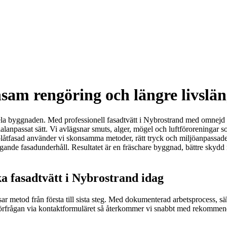
sam rengöring och längre livslän
ela byggnaden. Med professionell fasadtvätt i Nybrostrand med omnejd hj
erialanpassat sätt. Vi avlägsnar smuts, alger, mögel och luftföroreningar
er plåtfasad använder vi skonsamma metoder, rätt tryck och miljöanpassade
ggande fasadunderhåll. Resultatet är en fräschare byggnad, bättre skydd
a fasadtvätt i Nybrostrand idag
ar metod från första till sista steg. Med dokumenterad arbetsprocess, sä
din förfrågan via kontaktformuläret så återkommer vi snabbt med rekommen