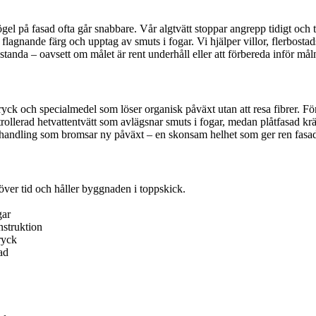
gel på fasad ofta går snabbare. Vår algtvätt stoppar angrepp tidigt och
agnande färg och upptag av smuts i fogar. Vi hjälper villor, flerbostad
anda – oavsett om målet är rent underhåll eller att förbereda inför mål
 tryck och specialmedel som löser organisk påväxt utan att resa fibrer. F
ntrollerad hetvattentvätt som avlägsnar smuts i fogar, medan plåtfasad 
rbehandling som bromsar ny påväxt – en skonsam helhet som ger ren fasa
över tid och håller byggnaden i toppskick.
gar
nstruktion
ryck
ad