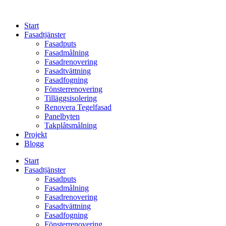
Skip
to
Start
content
Fasadtjänster
Fasadputs
Fasadmålning
Fasadrenovering
Fasadtvättning
Fasadfogning
Fönsterrenovering
Tilläggsisolering
Renovera Tegelfasad
Panelbyten
Takplåtsmålning
Projekt
Blogg
Start
Fasadtjänster
Fasadputs
Fasadmålning
Fasadrenovering
Fasadtvättning
Fasadfogning
Fönsterrenovering