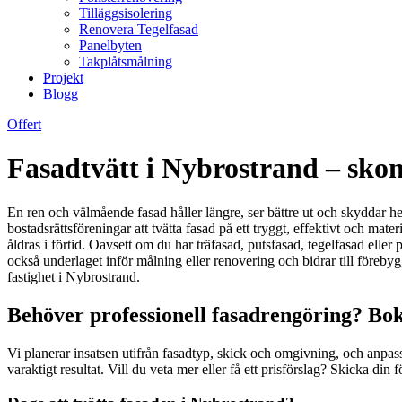
Tilläggsisolering
Renovera Tegelfasad
Panelbyten
Takplåtsmålning
Projekt
Blogg
Offert
Fasadtvätt i Nybrostrand – skon
En ren och välmående fasad håller längre, ser bättre ut och skyddar h
bostadsrättsföreningar att tvätta fasad på ett tryggt, effektivt och mat
åldras i förtid. Oavsett om du har träfasad, putsfasad, tegelfasad ell
också underlaget inför målning eller renovering och bidrar till föreby
fastighet i Nybrostrand.
Behöver professionell fasadrengöring? Bok
Vi planerar insatsen utifrån fasadtyp, skick och omgivning, och anpass
varaktigt resultat. Vill du veta mer eller få ett prisförslag? Skicka 