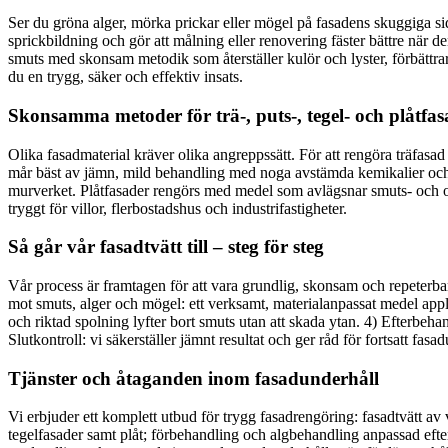
Ser du gröna alger, mörka prickar eller mögel på fasadens skuggiga si
sprickbildning och gör att målning eller renovering fäster bättre när den
smuts med skonsam metodik som återställer kulör och lyster, förbättrar 
du en trygg, säker och effektiv insats.
Skonsamma metoder för trä-, puts-, tegel- och plåtfas
Olika fasadmaterial kräver olika angreppssätt. För att rengöra träfasa
mår bäst av jämn, mild behandling med noga avstämda kemikalier och rät
murverket. Plåtfasader rengörs med medel som avlägsnar smuts- och ox
tryggt för villor, flerbostadshus och industrifastigheter.
Så går vår fasadtvätt till – steg för steg
Vår process är framtagen för att vara grundlig, skonsam och repeterbar
mot smuts, alger och mögel: ett verksamt, materialanpassat medel appli
och riktad spolning lyfter bort smuts utan att skada ytan. 4) Efterbeha
Slutkontroll: vi säkerställer jämnt resultat och ger råd för fortsatt fasa
Tjänster och åtaganden inom fasadunderhåll
Vi erbjuder ett komplett utbud för trygg fasadrengöring: fasadtvätt av
tegelfasader samt plåt; förbehandling och algbehandling anpassad efte