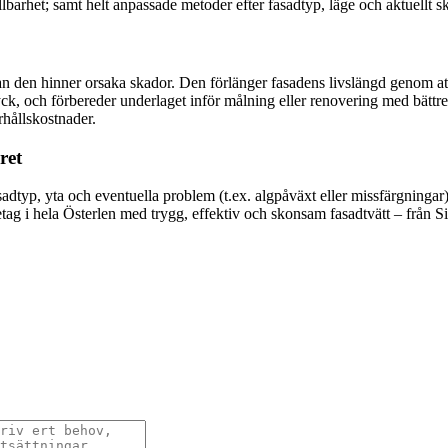
barhet; samt helt anpassade metoder efter fasadtyp, läge och aktuellt sk
n den hinner orsaka skador. Den förlänger fasadens livslängd genom att 
tryck, och förbereder underlaget inför målning eller renovering med bätt
rhållskostnader.
ret
fasadtyp, yta och eventuella problem (t.ex. algpåväxt eller missfärgnin
öretag i hela Österlen med trygg, effektiv och skonsam fasadtvätt – från 