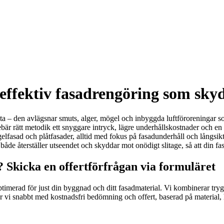
effektiv fasadrengöring som skyd
s yta – den avlägsnar smuts, alger, mögel och inbyggda luftföroreningar 
nnebär rätt metodik ett snyggare intryck, lägre underhållskostnader och
, tegelfasad och plåtfasader, alltid med fokus på fasadunderhåll och lån
de återställer utseendet och skyddar mot onödigt slitage, så att din fasti
? Skicka en offertförfrågan via formuläret
timerad för just din byggnad och ditt fasadmaterial. Vi kombinerar tryg
er vi snabbt med kostnadsfri bedömning och offert, baserad på material