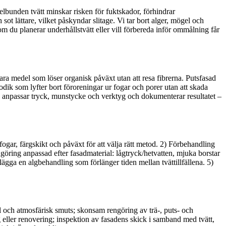
elbunden tvätt minskar risken för fuktskador, förhindrar
 sot lättare, vilket påskyndar slitage. Vi tar bort alger, mögel och
 om du planerar underhållstvätt eller vill förbereda inför ommålning får
ara medel som löser organisk påväxt utan att resa fibrerna. Putsfasad
dik som lyfter bort föroreningar ur fogar och porer utan att skada
, anpassar tryck, munstycke och verktyg och dokumenterar resultatet –
ogar, färgskikt och påväxt för att välja rätt metod. 2) Förbehandling
göring anpassad efter fasadmaterial: lågtryck/hetvatten, mjuka borstar
lägga en algbehandling som förlänger tiden mellan tvättillfällena. 5)
el och atmosfärisk smuts; skonsam rengöring av trä-, puts- och
 eller renovering; inspektion av fasadens skick i samband med tvätt,