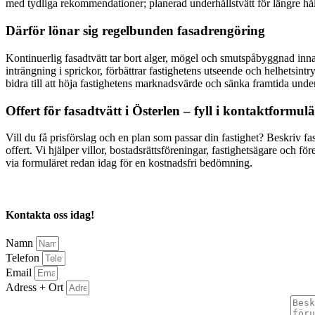
med tydliga rekommendationer; planerad underhållstvätt för längre håll
Därför lönar sig regelbunden fasadrengöring
Kontinuerlig fasadtvätt tar bort alger, mögel och smutspåbyggnad inna
inträngning i sprickor, förbättrar fastighetens utseende och helhetsin
bidra till att höja fastighetens marknadsvärde och sänka framtida unde
Offert för fasadtvätt i Österlen – fyll i kontaktformulä
Vill du få prisförslag och en plan som passar din fastighet? Beskriv 
offert. Vi hjälper villor, bostadsrättsföreningar, fastighetsägare och f
via formuläret redan idag för en kostnadsfri bedömning.
Kontakta oss idag!
Namn
Telefon
Email
Adress + Ort