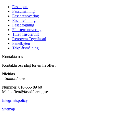
Fasadputs
Fasadmålning
Fasadrenovering
Fasadtvättning
Fasadfogning
Fönsterrenovering
Tilläggsisolering
Renovera Tegelfasad
Panelbyten
Takplåtsmålning
Kontakta oss
Kontakta oss idag för en fri offert.
Nicklas
–
Samordnare
Nummer: 010-555 89 60
Mail: offert@fasadforetag.se
Integritetspolicy
Sitemap