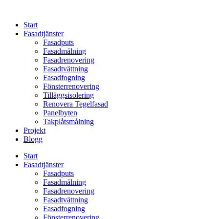
Skip
to
Start
content
Fasadtjänster
Fasadputs
Fasadmålning
Fasadrenovering
Fasadtvättning
Fasadfogning
Fönsterrenovering
Tilläggsisolering
Renovera Tegelfasad
Panelbyten
Takplåtsmålning
Projekt
Blogg
Start
Fasadtjänster
Fasadputs
Fasadmålning
Fasadrenovering
Fasadtvättning
Fasadfogning
Fönsterrenovering