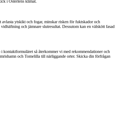
ick i Österlens klimat.
avlasta ytskikt och fogar, minskar risken för fuktskador och
re vidhäftning och jämnare slutresultat. Dessutom kan en välskött fasad
gar) i kontaktformuläret så återkommer vi med rekommendationer och
Simrishamn och Tomelilla till närliggande orter. Skicka din förfrågan