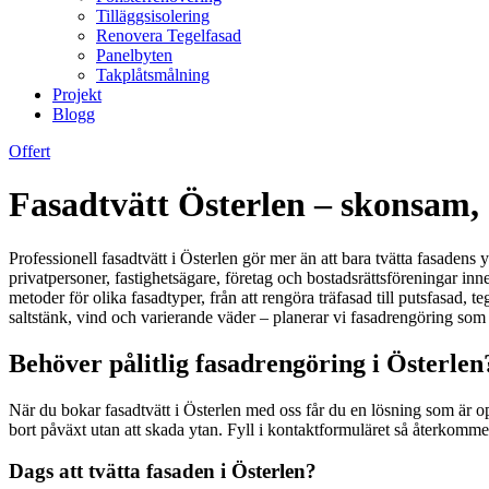
Tilläggsisolering
Renovera Tegelfasad
Panelbyten
Takplåtsmålning
Projekt
Blogg
Offert
Fasadtvätt Österlen – skonsam, 
Professionell fasadtvätt i Österlen gör mer än att bara tvätta fasaden
privatpersoner, fastighetsägare, företag och bostadsrättsföreningar i
metoder för olika fasadtyper, från att rengöra träfasad till putsfasad
saltstänk, vind och varierande väder – planerar vi fasadrengöring som bå
Behöver pålitlig fasadrengöring i Österlen
När du bokar fasadtvätt i Österlen med oss får du en lösning som är op
bort påväxt utan att skada ytan. Fyll i kontaktformuläret så återkomm
Dags att tvätta fasaden i Österlen?