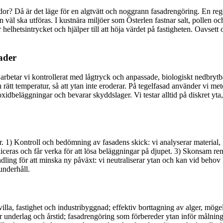
dor? Då är det läge för en algtvätt och noggrann fasadrengöring. En reg
 väl ska utföras. I kustnära miljöer som Österlen fastnar salt, pollen och
helhetsintrycket och hjälper till att höja värdet på fastigheten. Oavsett
ader
d arbetar vi kontrollerat med lågtryck och anpassade, biologiskt nedbrytb
t temperatur, så att ytan inte eroderar. På tegelfasad använder vi meto
idbeläggningar och bevarar skyddslager. Vi testar alltid på diskret yta
. 1) Kontroll och bedömning av fasadens skick: vi analyserar material, f
ceras och får verka för att lösa beläggningar på djupet. 3) Skonsam ren
ndling för att minska ny påväxt: vi neutraliserar ytan och kan vid behov 
dunderhåll.
 villa, fastighet och industribyggnad; effektiv borttagning av alger, mög
r underlag och årstid; fasadrengöring som förbereder ytan inför målning