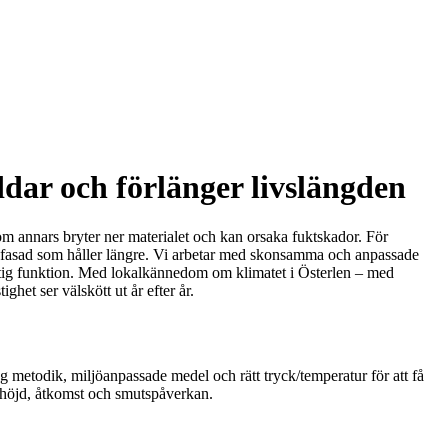
dar och förlänger livslängden
som annars bryter ner materialet och kan orsaka fuktskador. För
 en fasad som håller längre. Vi arbetar med skonsamma och anpassade
gsiktig funktion. Med lokalkännedom om klimatet i Österlen – med
ghet ser välskött ut år efter år.
g metodik, miljöanpassade medel och rätt tryck/temperatur för att få
, höjd, åtkomst och smutspåverkan.