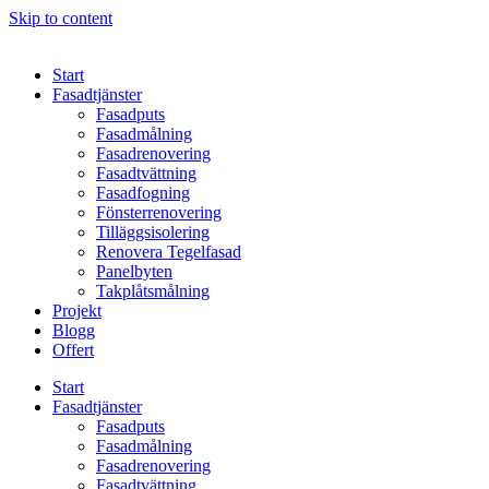
Skip to content
Start
Fasadtjänster
Fasadputs
Fasadmålning
Fasadrenovering
Fasadtvättning
Fasadfogning
Fönsterrenovering
Tilläggsisolering
Renovera Tegelfasad
Panelbyten
Takplåtsmålning
Projekt
Blogg
Offert
Start
Fasadtjänster
Fasadputs
Fasadmålning
Fasadrenovering
Fasadtvättning