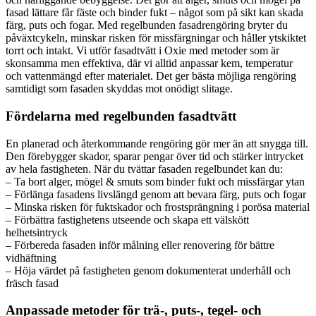
fasad lättare får fäste och binder fukt – något som på sikt kan skada
färg, puts och fogar. Med regelbunden fasadrengöring bryter du
påväxtcykeln, minskar risken för missfärgningar och håller ytskiktet
torrt och intakt. Vi utför fasadtvätt i Oxie med metoder som är
skonsamma men effektiva, där vi alltid anpassar kem, temperatur
och vattenmängd efter materialet. Det ger bästa möjliga rengöring
samtidigt som fasaden skyddas mot onödigt slitage.
Fördelarna med regelbunden fasadtvätt
En planerad och återkommande rengöring gör mer än att snygga till.
Den förebygger skador, sparar pengar över tid och stärker intrycket
av hela fastigheten. När du tvättar fasaden regelbundet kan du:
– Ta bort alger, mögel & smuts som binder fukt och missfärgar ytan
– Förlänga fasadens livslängd genom att bevara färg, puts och fogar
– Minska risken för fuktskador och frostsprängning i porösa material
– Förbättra fastighetens utseende och skapa ett välskött
helhetsintryck
– Förbereda fasaden inför målning eller renovering för bättre
vidhäftning
– Höja värdet på fastigheten genom dokumenterat underhåll och
fräsch fasad
Anpassade metoder för trä-, puts-, tegel- och