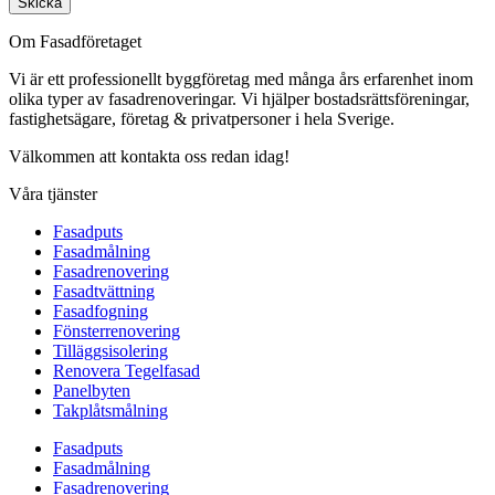
Skicka
Om Fasadföretaget
Vi är ett professionellt byggföretag med många års erfarenhet inom
olika typer av fasadrenoveringar. Vi hjälper bostadsrättsföreningar,
fastighetsägare, företag & privatpersoner i hela Sverige.
Välkommen att kontakta oss redan idag!
Våra tjänster
Fasadputs
Fasadmålning
Fasadrenovering
Fasadtvättning
Fasadfogning
Fönsterrenovering
Tilläggsisolering
Renovera Tegelfasad
Panelbyten
Takplåtsmålning
Fasadputs
Fasadmålning
Fasadrenovering