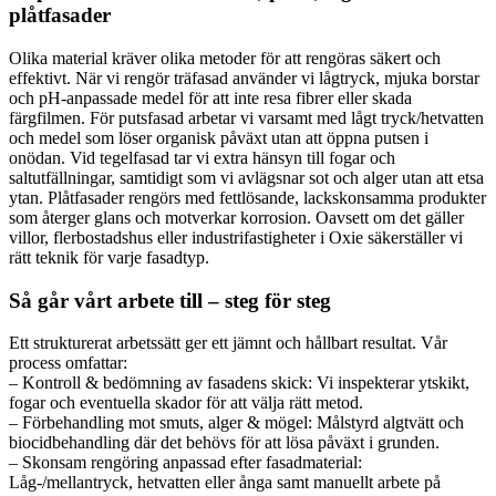
plåtfasader
Olika material kräver olika metoder för att rengöras säkert och
effektivt. När vi rengör träfasad använder vi lågtryck, mjuka borstar
och pH-anpassade medel för att inte resa fibrer eller skada
färgfilmen. För putsfasad arbetar vi varsamt med lågt tryck/hetvatten
och medel som löser organisk påväxt utan att öppna putsen i
onödan. Vid tegelfasad tar vi extra hänsyn till fogar och
saltutfällningar, samtidigt som vi avlägsnar sot och alger utan att etsa
ytan. Plåtfasader rengörs med fettlösande, lackskonsamma produkter
som återger glans och motverkar korrosion. Oavsett om det gäller
villor, flerbostadshus eller industrifastigheter i Oxie säkerställer vi
rätt teknik för varje fasadtyp.
Så går vårt arbete till – steg för steg
Ett strukturerat arbetssätt ger ett jämnt och hållbart resultat. Vår
process omfattar:
– Kontroll & bedömning av fasadens skick: Vi inspekterar ytskikt,
fogar och eventuella skador för att välja rätt metod.
– Förbehandling mot smuts, alger & mögel: Målstyrd algtvätt och
biocidbehandling där det behövs för att lösa påväxt i grunden.
– Skonsam rengöring anpassad efter fasadmaterial:
Låg-/mellantryck, hetvatten eller ånga samt manuellt arbete på