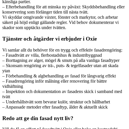
känsliga partier.
– Efterbehandling för att minska ny påväxt: Skyddsbehandling eller
konservering som förlänger tiden till nästa tvätt.
Vi skyddar omgivande växter, fönster och markytor, och arbetar
säkert på höjd enligt gällande regler. Vid behov dokumenterar vi
skador som upptäcks under tvätten.
Tjänster och åtgärder vi erbjuder i Oxie
Vi samlar allt du behöver för en trygg och effektiv fasadrengöring:
– Fasadtvätt av villa, flerbostadshus & industribyggnad
– Borttagning av alger, mögel & smuts på alla vanliga fasadtyper
– Skonsam rengöring av trä-, puts- & tegelfasader utan att skada
ytan
– Förbehandling & algbehandling av fasad för långvarig effekt
– Fasadrengöring inför målning eller renovering för bättre
vidhäftning
– Inspektion och dokumentation av fasadens skick i samband med
tvätt
– Underhållstvätt som bevarar kulör, struktur och hållbarhet
– Anpassade metoder efter fasadtyp, ålder & aktuellt skick
Redo att ge din fasad nytt liv?