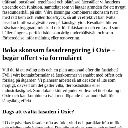
träfasad, putsfasad, tegelfasad och plåtfasad återställer vi fasadens
utseende och funktion, samtidigt som vi lägger grunden för ett tryggt
fasadunderhåll på sikt. Våra lösningar kombinerar skonsam tvätt
med rätt kem och vattenflöde/tryck, så att vi effektivt kan tvätta
fasad och utföra algtvätt även på känsliga ytor. Resultatet blir en
fräschare byggnad, minskad risk för fuktskador och en fasad som
håller längre – perfekt både som årlig underhållstvätt och som
förberedelse inför målning eller renovering.
Boka skonsam fasadrengöring i Oxie –
begär offert via formuläret
Vill du få ett tydligt pris och en plan anpassad efter din fastighet?
Fyll i vårt kontaktformulär så återkommer vi snabbt med offert och
förslag på åtgärder. Vi planerar arbetet så att det stör så lite som
möjligt, oavsett om det gäller villa, flerbostadshus eller
industrifastighet. Som lokal aktör erbjuder vi flexibel tidsbokning i
Oxie och kan kombinera tvätt med löpande fasadunderhåll för
långsiktig effekt.
Dags att tvätta fasaden i Oxie?
I Oxie påverkas fasader ofta av fukt, vind och partiklar från trafik
och närliggande bebyggelse. Det gör att alger, smuts och mögel på