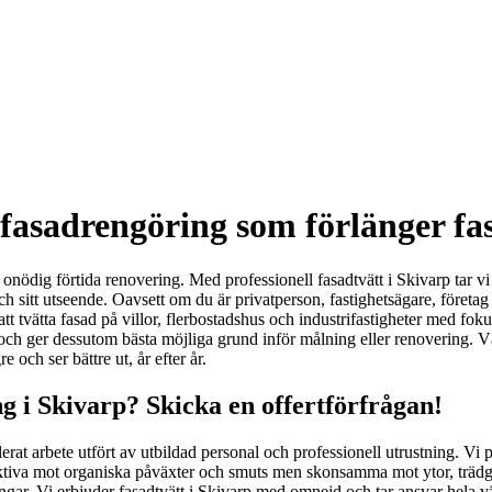
fasadrengöring som förlänger fa
onödig förtida renovering. Med professionell fasadtvätt i Skivarp tar vi 
ch sitt utseende. Oavsett om du är privatperson, fastighetsägare, företag
g att tvätta fasad på villor, flerbostadshus och industrifastigheter med fo
et och ger dessutom bästa möjliga grund inför målning eller renovering
och ser bättre ut, år efter år.
 i Skivarp? Skicka en offertförfrågan!
lerat arbete utfört av utbildad personal och professionell utrustning. Vi 
va mot organiska påväxter och smuts men skonsamma mot ytor, trädgård
ningar. Vi erbjuder fasadtvätt i Skivarp med omnejd och tar ansvar hela 