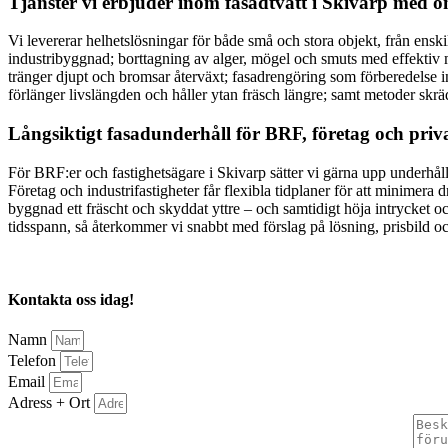
Tjänster vi erbjuder inom fasadtvätt i Skivarp med 
Vi levererar helhetslösningar för både små och stora objekt, från enskil
industribyggnad; borttagning av alger, mögel och smuts med effektiv 
tränger djupt och bromsar återväxt; fasadrengöring som förberedelse i
förlänger livslängden och håller ytan fräsch längre; samt metoder skr
Långsiktigt fasadunderhåll för BRF, företag och pri
För BRF:er och fastighetsägare i Skivarp sätter vi gärna upp underhåll
Företag och industrifastigheter får flexibla tidplaner för att minimera d
byggnad ett fräscht och skyddat yttre – och samtidigt höja intrycket o
tidsspann, så återkommer vi snabbt med förslag på lösning, prisbild och
Kontakta oss idag!
Namn
Telefon
Email
Adress + Ort