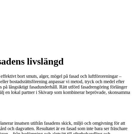
sadens livslängd
effektivt bort smuts, alger, mögel på fasad och luftföroreningar –
 eller bostadsrättsförening anpassar vi metod, tryck och medel efter
kus på långsiktigt fasadunderhåll. Rätt utförd fasadrengöring förlänger
. Välj en lokal partner i Skivarp som kombinerar beprövade, skonsamma
planerar insatsen utifrån fasadens skick, miljö och omgivning för att
 och dagvatten. Resultatet är en fasad som inte bara ser fräschare
vägen – från bedömning och algtvätt till efterbehandling och