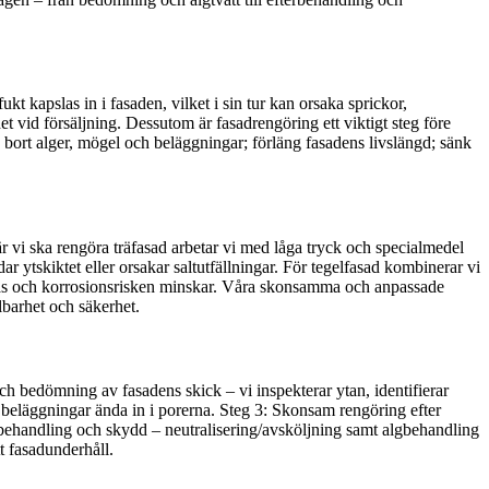
t kapslas in i fasaden, vilket i sin tur kan orsaka sprickor,
t vid försäljning. Dessutom är fasadrengöring ett viktigt steg före
ta bort alger, mögel och beläggningar; förläng fasadens livslängd; sänk
r vi ska rengöra träfasad arbetar vi med låga tryck och specialmedel
 ytskiktet eller orsakar saltutfällningar. För tegelfasad kombinerar vi
varas och korrosionsrisken minskar. Våra skonsamma och anpassade
lbarhet och säkerhet.
l och bedömning av fasadens skick – vi inspekterar ytan, identifierar
 beläggningar ända in i porerna. Steg 3: Skonsam rengöring efter
fterbehandling och skydd – neutralisering/avsköljning samt algbehandling
t fasadunderhåll.