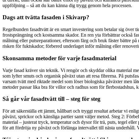
uppföljning – så att du kan känna dig trygg genom hela processen.
Dags att tvätta fasaden i Skivarp?
Regelbunden fasadtvätt är en smart investering som betalar sig över tid
frostsprängning och kostsamma skador. En ren yta förbättrar också fast
målning eller putsreparationer, eftersom färg och bruk fäster bättre på
risken för fuktskador; förbered underlaget inför målning eller renoveri
Skonsamma metoder för varje fasadmaterial
Varje fasad kräver sin teknik. Vi rengör och skyddar olika material me
som lyfter smuts och organisk påväxt utan att resa fibrerna. På putsfa
varsam tvätt med riktade medel som löser biologiska påväxter men låt
metoder passar lika bra för villor och radhus som för flerbostadshus, k
Så går vår fasadtvätt till – steg för steg
För att säkerställa ett jämnt, hållbart och tryggt resultat arbetar vi e
påväxt, sprickor och känsliga partier samt väljer metod. Steg 2: Förb
material – justerat tryck, temperatur och dysor för trä, puts, tegel el
för att fördröja ny påväxt och förlänga intervallet till nästa underhål