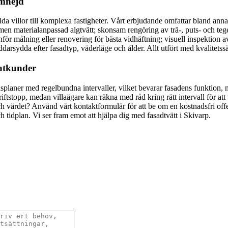
omnejd
da villor till komplexa fastigheter. Vårt erbjudande omfattar bland annat
men materialanpassad algtvätt; skonsam rengöring av trä-, puts- och te
nför målning eller renovering för bästa vidhäftning; visuell inspektion
äddarsydda efter fasadtyp, väderläge och ålder. Allt utfört med kvalit
vatkunder
splaner med regelbundna intervaller, vilket bevarar fasadens funktion, 
riftstopp, medan villaägare kan räkna med råd kring rätt intervall för att
ch värdet? Använd vårt kontaktformulär för att be om en kostnadsfri off
 tidplan. Vi ser fram emot att hjälpa dig med fasadtvätt i Skivarp.