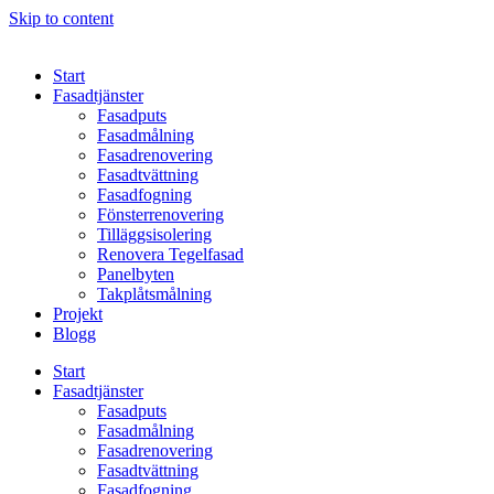
Skip to content
Start
Fasadtjänster
Fasadputs
Fasadmålning
Fasadrenovering
Fasadtvättning
Fasadfogning
Fönsterrenovering
Tilläggsisolering
Renovera Tegelfasad
Panelbyten
Takplåtsmålning
Projekt
Blogg
Start
Fasadtjänster
Fasadputs
Fasadmålning
Fasadrenovering
Fasadtvättning
Fasadfogning