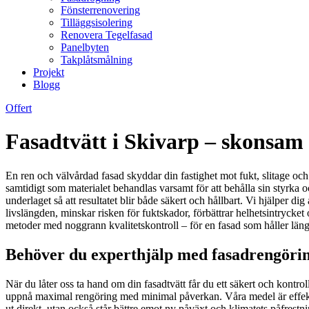
Fönsterrenovering
Tilläggsisolering
Renovera Tegelfasad
Panelbyten
Takplåtsmålning
Projekt
Blogg
Offert
Fasadtvätt i Skivarp – skonsam 
En ren och välvårdad fasad skyddar din fastighet mot fukt, slitage och 
samtidigt som materialet behandlas varsamt för att behålla sin styrka o
underlaget så att resultatet blir både säkert och hållbart. Vi hjälper di
livslängden, minskar risken för fuktskador, förbättrar helhetsintryck
metoder med noggrann kvalitetskontroll – för en fasad som håller längre 
Behöver du experthjälp med fasadrengöring
När du låter oss ta hand om din fasadtvätt får du ett säkert och kontrol
uppnå maximal rengöring med minimal påverkan. Våra medel är effekti
ut direkt, utan också står bättre emot ny påväxt och klimatets påfrest