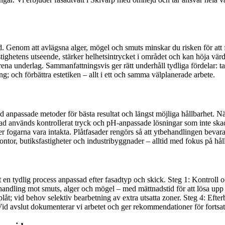
. Genom att avlägsna alger, mögel och smuts minskar du risken för att fuk
ighetens utseende, stärker helhetsintrycket i området och kan höja värde
 rena underlag. Sammanfattningsvis ger rätt underhåll tydliga fördelar: 
ng; och förbättra estetiken – allt i ett och samma välplanerade arbete.
d anpassade metoder för bästa resultat och längst möjliga hållbarhet. Nä
sad används kontrollerat tryck och pH-anpassade lösningar som inte skadar
er fogarna vara intakta. Plåtfasader rengörs så att ytbehandlingen be
ontor, butiksfastigheter och industribyggnader – alltid med fokus på hål
nligt en tydlig process anpassad efter fasadtyp och skick. Steg 1: Kontrol
ehandling mot smuts, alger och mögel – med mättnadstid för att lösa upp
ler plåt; vid behov selektiv bearbetning av extra utsatta zoner. Steg 4: E
l. Vid avslut dokumenterar vi arbetet och ger rekommendationer för fortsat