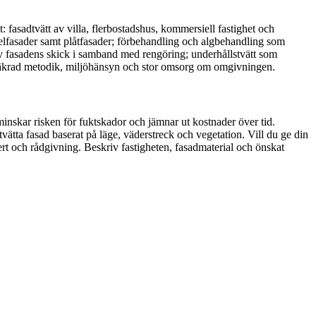
: fasadtvätt av villa, flerbostadshus, kommersiell fastighet och
gelfasader samt plåtfasader; förbehandling och algbehandling som
 av fasadens skick i samband med rengöring; underhållstvätt som
etssäkrad metodik, miljöhänsyn och stor omsorg om omgivningen.
minskar risken för fuktskador och jämnar ut kostnader över tid.
 tvätta fasad baserat på läge, väderstreck och vegetation. Vill du ge din
ert och rådgivning. Beskriv fastigheten, fasadmaterial och önskat