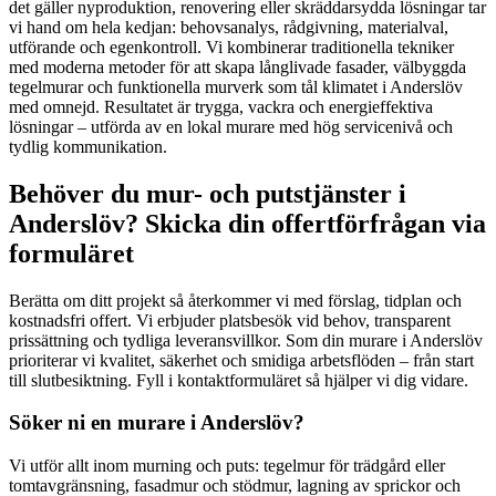
det gäller nyproduktion, renovering eller skräddarsydda lösningar tar
vi hand om hela kedjan: behovsanalys, rådgivning, materialval,
utförande och egenkontroll. Vi kombinerar traditionella tekniker
med moderna metoder för att skapa långlivade fasader, välbyggda
tegelmurar och funktionella murverk som tål klimatet i Anderslöv
med omnejd. Resultatet är trygga, vackra och energieffektiva
lösningar – utförda av en lokal murare med hög servicenivå och
tydlig kommunikation.
Behöver du mur- och putstjänster i
Anderslöv? Skicka din offertförfrågan via
formuläret
Berätta om ditt projekt så återkommer vi med förslag, tidplan och
kostnadsfri offert. Vi erbjuder platsbesök vid behov, transparent
prissättning och tydliga leveransvillkor. Som din murare i Anderslöv
prioriterar vi kvalitet, säkerhet och smidiga arbetsflöden – från start
till slutbesiktning. Fyll i kontaktformuläret så hjälper vi dig vidare.
Söker ni en murare i Anderslöv?
Vi utför allt inom murning och puts: tegelmur för trädgård eller
tomtavgränsning, fasadmur och stödmur, lagning av sprickor och