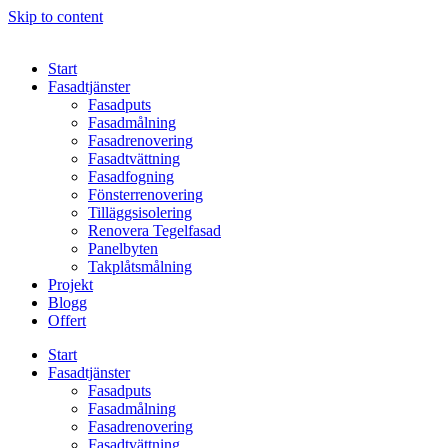
Skip to content
Start
Fasadtjänster
Fasadputs
Fasadmålning
Fasadrenovering
Fasadtvättning
Fasadfogning
Fönsterrenovering
Tilläggsisolering
Renovera Tegelfasad
Panelbyten
Takplåtsmålning
Projekt
Blogg
Offert
Start
Fasadtjänster
Fasadputs
Fasadmålning
Fasadrenovering
Fasadtvättning