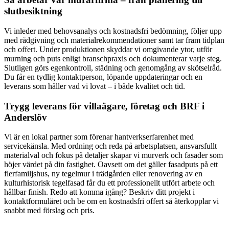
slutbesiktning
Vi inleder med behovsanalys och kostnadsfri bedömning, följer upp
med rådgivning och materialrekommendationer samt tar fram tidplan
och offert. Under produktionen skyddar vi omgivande ytor, utför
murning och puts enligt branschpraxis och dokumenterar varje steg.
Slutligen görs egenkontroll, städning och genomgång av skötselråd.
Du får en tydlig kontaktperson, löpande uppdateringar och en
leverans som håller vad vi lovat – i både kvalitet och tid.
Trygg leverans för villaägare, företag och BRF i
Anderslöv
Vi är en lokal partner som förenar hantverkserfarenhet med
servicekänsla. Med ordning och reda på arbetsplatsen, ansvarsfullt
materialval och fokus på detaljer skapar vi murverk och fasader som
höjer värdet på din fastighet. Oavsett om det gäller fasadputs på ett
flerfamiljshus, ny tegelmur i trädgården eller renovering av en
kulturhistorisk tegelfasad får du ett professionellt utfört arbete och
hållbar finish. Redo att komma igång? Beskriv ditt projekt i
kontaktformuläret och be om en kostnadsfri offert så återkopplar vi
snabbt med förslag och pris.