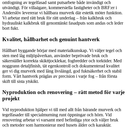
omfogning av tegelfasad samt putsarbete både invändigt och
utvändigt. För villaägare, kommersiella fastigheter och BRF:er i
Anderslöv levererar vi hållbara murverk där estetik möter funktion.
Vi arbetar med rätt bruk för rätt underlag – från kalkbruk och
hydrauliskt kalkbruk till genomtänkt fasadputs som andas och leder
bort fukt.
Kvalitet, hållbarhet och genuint hantverk
Hållbart byggande börjar med materialkunskap. Vi väljer tegel och
sten med låg miljöpåverkan, använder beprövade bruk och
säkerställer korrekta skikttjocklekar, fogbredder och torktider. Med
noggrann detaljfinish, tät egenkontroll och dokumenterad kvalitet
ger vi dig murverk med lång livslängd, god fuktsäkerhet och stabil
form. Vårt hantverk präglas av precision i varje fog – från första
skift till sista ytskikt.
Nyproduktion och renovering – rätt metod för varje
projekt
Vid nyproduktion hjälper vi till med allt från bärande murverk och
tegelfasader till specialmurning runt öppningar och hörn. Vid
renovering arbetar vi varsamt med befintliga ytor och väljer bruk
och metoder som harmonierar med husets ålder och karaktär.