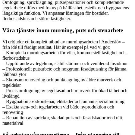
Omfogning, spricklagning, putsreparationer och kompletterande
tegelarbete utförs med fokus på hållfasthet, estetik och byggnadens
långsiktiga funktion. Vi anpassar lösningen för bostäder,
flerbostadshus och större fastigheter.
Våra tjänster inom murning, puts och stenarbete
Vi erbjuder ett komplett utbud av murningsarbeten i Anderslöv –
från idé till färdigt resultat. Här är exempel på vad vi gör:
– Kompletta murningsarbeten för villa, kommersiell fastighet och
flerbostadshus
– Uppförande av tegelmur, stabil stödmur och ventilerad fasadmur
– Professionellt putsarbete och noggrann fasadputsning för jämna,
hållbara ytor
– Skonsam renovering och punktlagning av äldre murverk och
tegeldelar
– Precis omfogning av tegelfasad och murverk för ökad täthet och
livslängd
– Byggnation av skorstenar, eldstäder och annan specialmurning
– Exakta sten- och tegelarbeten vid både nyproduktion och
renovering
– Reparation av sprickor, skadad puts och fasadskador med rätt
materialval
Så arbetar vår murarfirma – från planering till