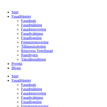
Skip
to
Start
content
Fasadtjänster
Fasadputs
Fasadmålning
Fasadrenovering
Fasadtvättning
Fasadfogning
Fönsterrenovering
Tilläggsisolering
Renovera Tegelfasad
Panelbyten
Takplåtsmålning
Projekt
Blogg
Start
Fasadtjänster
Fasadputs
Fasadmålning
Fasadrenovering
Fasadtvättning
Fasadfogning
Fönsterrenovering