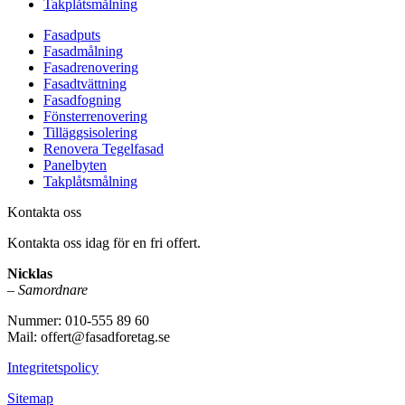
Takplåtsmålning
Fasadputs
Fasadmålning
Fasadrenovering
Fasadtvättning
Fasadfogning
Fönsterrenovering
Tilläggsisolering
Renovera Tegelfasad
Panelbyten
Takplåtsmålning
Kontakta oss
Kontakta oss idag för en fri offert.
Nicklas
–
Samordnare
Nummer: 010-555 89 60
Mail: offert@fasadforetag.se
Integritetspolicy
Sitemap