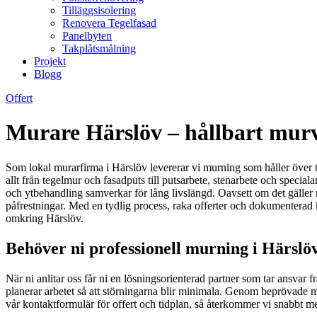
Tilläggsisolering
Renovera Tegelfasad
Panelbyten
Takplåtsmålning
Projekt
Blogg
Offert
Murare Härslöv – hållbart murve
Som lokal murarfirma i Härslöv levererar vi murning som håller över ti
allt från tegelmur och fasadputs till putsarbete, stenarbete och speciala
och ytbehandling samverkar för lång livslängd. Oavsett om det gäller 
påfrestningar. Med en tydlig process, raka offerter och dokumenterad kva
omkring Härslöv.
Behöver ni professionell murning i Härslö
När ni anlitar oss får ni en lösningsorienterad partner som tar ansvar 
planerar arbetet så att störningarna blir minimala. Genom beprövade me
vår kontaktformulär för offert och tidplan, så återkommer vi snabbt med e