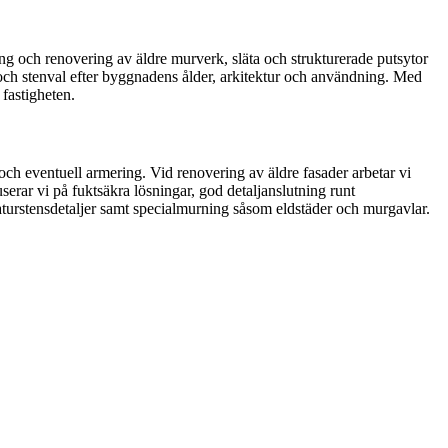
g och renovering av äldre murverk, släta och strukturerade putsytor
k och stenval efter byggnadens ålder, arkitektur och användning. Med
 fastigheten.
och eventuell armering. Vid renovering av äldre fasader arbetar vi
rar vi på fuktsäkra lösningar, god detaljanslutning runt
naturstensdetaljer samt specialmurning såsom eldstäder och murgavlar.