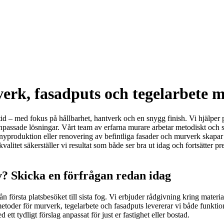
rk, fasadputs och tegelarbete m
d – med fokus på hållbarhet, hantverk och en snygg finish. Vi hjälper p
npassade lösningar. Vårt team av erfarna murare arbetar metodiskt och säke
nyproduktion eller renovering av befintliga fasader och murverk skapar 
litet säkerställer vi resultat som både ser bra ut idag och fortsätter pre
v? Skicka en förfrågan redan idag
från första platsbesöket till sista fog. Vi erbjuder rådgivning kring mat
toder för murverk, tegelarbete och fasadputs levererar vi både funktion
tt tydligt förslag anpassat för just er fastighet eller bostad.