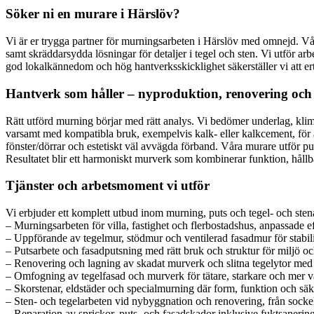
Söker ni en murare i Härslöv?
Vi är er trygga partner för murningsarbeten i Härslöv med omnejd. Vå
samt skräddarsydda lösningar för detaljer i tegel och sten. Vi utför a
god lokalkännedom och hög hantverksskicklighet säkerställer vi att ert m
Hantverk som håller – nyproduktion, renovering och
Rätt utförd murning börjar med rätt analys. Vi bedömer underlag, klima
varsamt med kompatibla bruk, exempelvis kalk- eller kalkcement, för a
fönster/dörrar och estetiskt väl avvägda förband. Våra murare utför pu
Resultatet blir ett harmoniskt murverk som kombinerar funktion, hållba
Tjänster och arbetsmoment vi utför
Vi erbjuder ett komplett utbud inom murning, puts och tegel- och stena
– Murningsarbeten för villa, fastighet och flerbostadshus, anpassade
– Uppförande av tegelmur, stödmur och ventilerad fasadmur för stabili
– Putsarbete och fasadputsning med rätt bruk och struktur för miljö oc
– Renovering och lagning av skadat murverk och slitna tegelytor me
– Omfogning av tegelfasad och murverk för tätare, starkare och mer 
– Skorstenar, eldstäder och specialmurning där form, funktion och säk
– Sten- och tegelarbeten vid nybyggnation och renovering, från sockel t
– Reparation av sprickor, puts- och fasadskador inklusive fuktsaneri