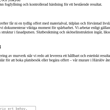
nn fogfyllning och kontrollerad härdning för ett bestående resultat.
fter får ni en tydlig offert med materialval, tidplan och förväntad livsl
 vi dokumenterar viktiga moment för spårbarhet. Vi arbetar enligt gälland
 struktur i fasadputsen. Slutbesiktning och skötselinstruktion ingår, likso
g
ng av murverk står vi redo att leverera ett hållbart och estetiskt result
 för att boka platsbesök eller begära offert – vår murare i Härslöv åter