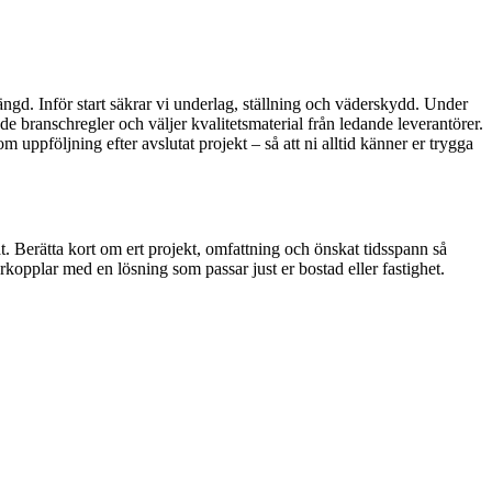
ängd. Inför start säkrar vi underlag, ställning och väderskydd. Under
e branschregler och väljer kvalitetsmaterial från ledande leverantörer.
m uppföljning efter avslutat projekt – så att ni alltid känner er trygga
at. Berätta kort om ert projekt, omfattning och önskat tidsspann så
kopplar med en lösning som passar just er bostad eller fastighet.