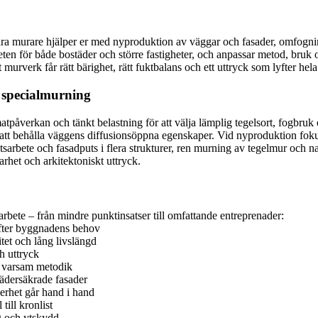
ra murare hjälper er med nyproduktion av väggar och fasader, omfognin
rbeten för både bostäder och större fastigheter, och anpassar metod, bru
urverk får rätt bärighet, rätt fuktbalans och ett uttryck som lyfter hela
 specialmurning
tpåverkan och tänkt belastning för att välja lämplig tegelsort, fogbruk 
tt behålla väggens diffusionsöppna egenskaper. Vid nyproduktion fokuse
tsarbete och fasadputs i flera strukturer, ren murning av tegelmur och 
rhet och arkitektoniskt uttryck.
rbete – från mindre punktinsatser till omfattande entreprenader:
 efter byggnadens behov
tet och lång livslängd
h uttryck
d varsam metodik
vädersäkrade fasader
erhet går hand i hand
ill kronlist
ng och ytskydd