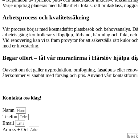
Varje uppdrag planeras med hållbarhet i fokus: rätt bruksklass, noggra
Arbetsprocess och kvalitetssäkring
Vår process börjar med kostnadsfritt platsbesök och behovsanalys. Däre
arbetets gång kontrollerar vi fogdjup, förband, härdning och fukt, och
Vid renovering kan vi ta fram provytor för att säkerställa rätt kulör och
med er investering.
Begär offert – låt vår murarfirma i Härslöv hjälpa di
Oavsett om det gäller nyproduktion, omfogning, fasadputs eller renoveri
återkommer vi snabbt med förslag och pris. Använd vårt kontaktformulär
Kontakta oss idag!
Namn
Telefon
Email
Adress + Ort