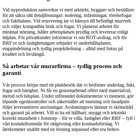
Vid nyproduktion samverkar vi med arkitekt, byggare och beställare
för att säkra rätt detaljlösningar: isolering, infästningar, rörelsefogar
och fuktbalans. Vid renovering tar vi hänsyn till befintligt murverk
och väljer kompatibla bruk och fogar. Vi planerar arbetet för
minimal störning, håller arbetsplatsen prydlig och levererar enligt
tidplan. För privatkunder informerar vi om ROT-avdrag, och för
BRF:er och fastighetsägare erbjuder vi underhållsplaner,
etappindelning och tydlig projektledning – alltid med fokus på
kvalitet och livslängd.
Så arbetar vår murarfirma – tydlig process och
garanti
Vår process börjar med ett platsbesök där vi bedömer underlag, fukt,
fogar och bärighet. Ni får en genomarbetad offert med materialval,
metod och tidsplan. Under utförandet dokumenterar vi moment, gör
löpande egenkontroller och säkerställer att murning och fasadputs
följer leverantörers anvisningar. Avslutningsvis lämnar vi skötselråd
och garanti på arbetet. Vill ni ha ett hållbart, snyggt och tekniskt
korrekt murarbete i Jonstorp – för er villa, fastighet eller BRF – fyll i
vårt kontaktformulär för rådgivning eller kostnadsförslag. Vi
återkommer snabbt med en lösning anpassad efter era behov.