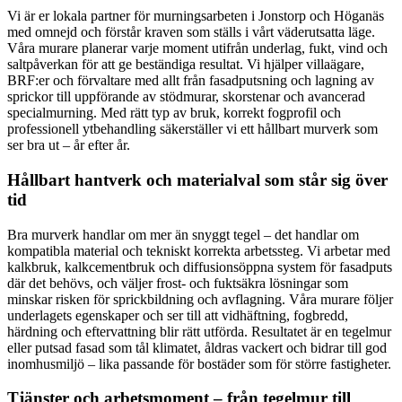
Vi är er lokala partner för murningsarbeten i Jonstorp och Höganäs
med omnejd och förstår kraven som ställs i vårt väderutsatta läge.
Våra murare planerar varje moment utifrån underlag, fukt, vind och
saltpåverkan för att ge beständiga resultat. Vi hjälper villaägare,
BRF:er och förvaltare med allt från fasadputsning och lagning av
sprickor till uppförande av stödmurar, skorstenar och avancerad
specialmurning. Med rätt typ av bruk, korrekt fogprofil och
professionell ytbehandling säkerställer vi ett hållbart murverk som
ser bra ut – år efter år.
Hållbart hantverk och materialval som står sig över
tid
Bra murverk handlar om mer än snyggt tegel – det handlar om
kompatibla material och tekniskt korrekta arbetssteg. Vi arbetar med
kalkbruk, kalkcementbruk och diffusionsöppna system för fasadputs
där det behövs, och väljer frost- och fuktsäkra lösningar som
minskar risken för sprickbildning och avflagning. Våra murare följer
underlagets egenskaper och ser till att vidhäftning, fogbredd,
härdning och eftervattning blir rätt utförda. Resultatet är en tegelmur
eller putsad fasad som tål klimatet, åldras vackert och bidrar till god
inomhusmiljö – lika passande för bostäder som för större fastigheter.
Tjänster och arbetsmoment – från tegelmur till