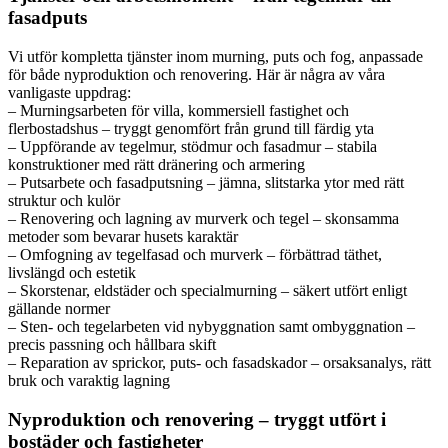
fasadputs
Vi utför kompletta tjänster inom murning, puts och fog, anpassade
för både nyproduktion och renovering. Här är några av våra
vanligaste uppdrag:
– Murningsarbeten för villa, kommersiell fastighet och
flerbostadshus – tryggt genomfört från grund till färdig yta
– Uppförande av tegelmur, stödmur och fasadmur – stabila
konstruktioner med rätt dränering och armering
– Putsarbete och fasadputsning – jämna, slitstarka ytor med rätt
struktur och kulör
– Renovering och lagning av murverk och tegel – skonsamma
metoder som bevarar husets karaktär
– Omfogning av tegelfasad och murverk – förbättrad täthet,
livslängd och estetik
– Skorstenar, eldstäder och specialmurning – säkert utfört enligt
gällande normer
– Sten- och tegelarbeten vid nybyggnation samt ombyggnation –
precis passning och hållbara skift
– Reparation av sprickor, puts- och fasadskador – orsaksanalys, rätt
bruk och varaktig lagning
Nyproduktion och renovering – tryggt utfört i
bostäder och fastigheter