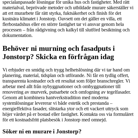
specialanpassade lösningar för unika hus och fastigheter. Med rätt
materialval, beprövade metoder och utbildade murare säkerställer vi
att ert murarbete får rätt styrka, fuktsäkerhet och finish för det
kustnära klimatet i Jonstorp. Oavsett om det gäller en villa, ett
flerbostadshus eller en större fastighet tar vi ansvar genom hela
processen – från rådgivning och kalkyl till slutförd besiktning och
dokumentation.
Behöver ni murning och fasadputs i
Jonstorp? Skicka en förfrågan idag
Vi erbjuder en smidig och trygg helhetslösning där vi tar hand om
planering, material, tidsplan och utförande. Ni får en tydlig offert,
transparenta kostnader och ett resultat som följer branschregler. Vi
arbetar med allt från nybyggnationer och ombyggnationer till
renovering av murverk, putsarbete och omfogning av tegelfasader.
Genom att kombinera hantverkstradition med moderna
systemlösningar levererar vi både estetik och prestanda –
energieffektiva fasader, slitstarka ytor och ett vackert uttryck som
höjer värdet på er bostad eller fastighet. Kontakta oss via formuläret
för ett kostnadsfritt platsbesök i Jonstorp med omnejd.
Söker ni en murare i Jonstorp?