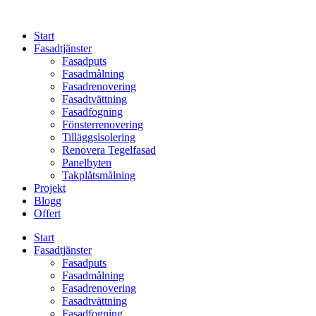
Skip
to
Start
content
Fasadtjänster
Fasadputs
Fasadmålning
Fasadrenovering
Fasadtvättning
Fasadfogning
Fönsterrenovering
Tilläggsisolering
Renovera Tegelfasad
Panelbyten
Takplåtsmålning
Projekt
Blogg
Offert
Start
Fasadtjänster
Fasadputs
Fasadmålning
Fasadrenovering
Fasadtvättning
Fasadfogning