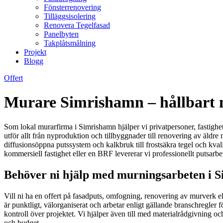
Fönsterrenovering
Tilläggsisolering
Renovera Tegelfasad
Panelbyten
Takplåtsmålning
Projekt
Blogg
Offert
Murare Simrishamn – hållbart mu
Som lokal murarfirma i Simrishamn hjälper vi privatpersoner, fastighe
utför allt från nyproduktion och tillbyggnader till renovering av äldre
diffusionsöppna putssystem och kalkbruk till frostsäkra tegel och kvali
kommersiell fastighet eller en BRF levererar vi professionellt putsarb
Behöver ni hjälp med murningsarbeten i S
Vill ni ha en offert på fasadputs, omfogning, renovering av murverk el
är punktligt, välorganiserat och arbetar enligt gällande branschregler fö
kontroll över projektet. Vi hjälper även till med materialrådgivning oc
och budget.