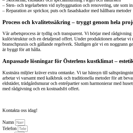
– Sten- och tegelarbeten vid nybyggnation och renovering, ute som i
– Reparation av sprickor, puts och fasadskador med hållbara metoder
Process och kvalitetssäkring – tryggt genom hela proj
Vår arbetsprocess är tydlig och transparent. Vi börjar med rådgivning o
kulör/struktur och en detaljerad offert. Under produktionen arbetar v
branschpraxis och gällande regelverk. Slutligen gör vi en noggrann ge
är byggt för att hålla.
Anpassade lösningar för Österlens kustklimat – esteti
Kustnära miljöer kräver extra omtanke. Vi tar hänsyn till saltsprängning
arbetar vi varsamt med kalkbruk och traditionella metoder för att beva
eldstäder, trädgårdsmurar och entrépartier som harmonierar med husets 
med rådgivning och en kostnadsfri offert.
Kontakta oss idag!
Namn
Telefon