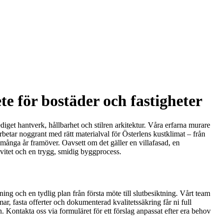
e för bostäder och fastigheter
get hantverk, hållbarhet och stilren arkitektur. Våra erfarna murare
rbetar noggrant med rätt materialval för Österlens kustklimat – från
i många år framöver. Oavsett om det gäller en villafasad, en
ivitet och en trygg, smidig byggprocess.
ng och en tydlig plan från första möte till slutbesiktning. Vårt team
amar, fasta offerter och dokumenterad kvalitetssäkring får ni full
. Kontakta oss via formuläret för ett förslag anpassat efter era behov