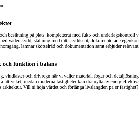
nne
ektet
ch besiktning på plats, kompletterat med fukt- och underlagskontroll vid
i med väderskydd, ställning med rätt skyddsnät, dokumenterade egenkontr
nomgång, lämnar skötselråd och dokumentation samt erbjuder relevanta g
k och funktion i balans
, vindlaster och drivregn när vi väljer material, fogar och detaljlösning
ra uttrycket, medan moderna fastigheter kan dra nytta av energieffektiva
arkitektur. Vill ni höja värdet och förlänga livslängden på er fastighet