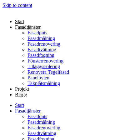
Skip to content
Start
Fasadtjänster
Fasadputs
Fasadmålning
Fasadrenovering
Fasadtvättning
Fasadfogning
Fönsterrenovering
Tilläggsisolering
Renovera Tegelfasad
Panelbyten
Takplåtsmålning
Projekt
Blogg
Start
Fasadtjänster
Fasadputs
Fasadmålning
Fasadrenovering
Fasadtvättning
Fasadfogning