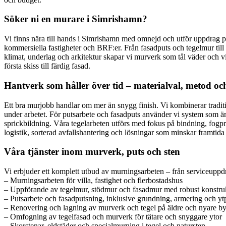
Söker ni en murare i Simrishamn?
Vi finns nära till hands i Simrishamn med omnejd och utför uppdrag på
kommersiella fastigheter och BRF:er. Från fasadputs och tegelmur till
klimat, underlag och arkitektur skapar vi murverk som tål väder och vin
första skiss till färdig fasad.
Hantverk som håller över tid – materialval, metod oc
Ett bra murjobb handlar om mer än snygg finish. Vi kombinerar traditi
under arbetet. För putsarbete och fasadputs använder vi system som är
sprickbildning. Våra tegelarbeten utförs med fokus på bindning, fogpro
logistik, sorterad avfallshantering och lösningar som minskar framtida
Våra tjänster inom murverk, puts och sten
Vi erbjuder ett komplett utbud av murningsarbeten – från serviceuppdrag
– Murningsarbeten för villa, fastighet och flerbostadshus
– Uppförande av tegelmur, stödmur och fasadmur med robust konstru
– Putsarbete och fasadputsning, inklusive grundning, armering och yt
– Renovering och lagning av murverk och tegel på äldre och nyare b
– Omfogning av tegelfasad och murverk för tätare och snyggare ytor
– Skorstenar, eldstäder och specialmurning i tegel och natursten