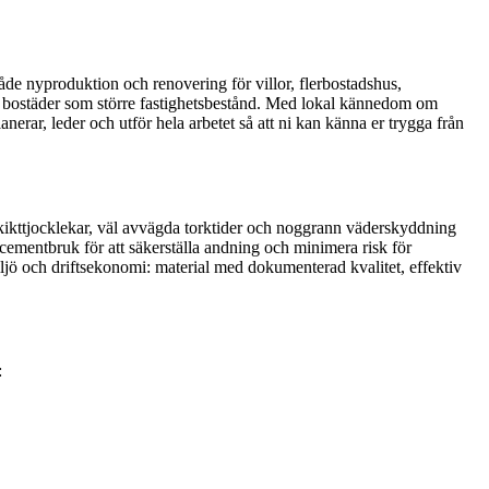
de nyproduktion och renovering för villor, flerbostadshus,
väl bostäder som större fastighetsbestånd. Med lokal kännedom om
erar, leder och utför hela arbetet så att ni kan känna er trygga från
 skikttjocklekar, väl avvägda torktider och noggrann väderskyddning
cementbruk för att säkerställa andning och minimera risk för
iljö och driftsekonomi: material med dokumenterad kvalitet, effektiv
: