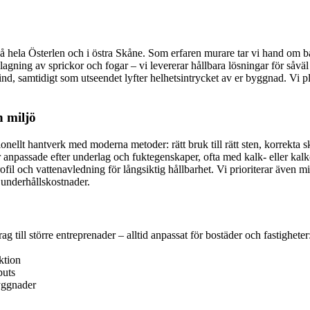
 hela Österlen och i östra Skåne. Som erfaren murare tar vi hand om bå
 lagning av sprickor och fogar – vi levererar hållbara lösningar för så
d, samtidigt som utseendet lyfter helhetsintrycket av er byggnad. Vi plan
h miljö
onellt hantverk med moderna metoder: rätt bruk till rätt sten, korrekta
 anpassade efter underlag och fuktegenskaper, ofta med kalk- eller kalk
fil och vattenavledning för långsiktig hållbarhet. Vi prioriterar även m
 underhållskostnader.
 till större entreprenader – alltid anpassat för bostäder och fastigheter
ktion
puts
yggnader