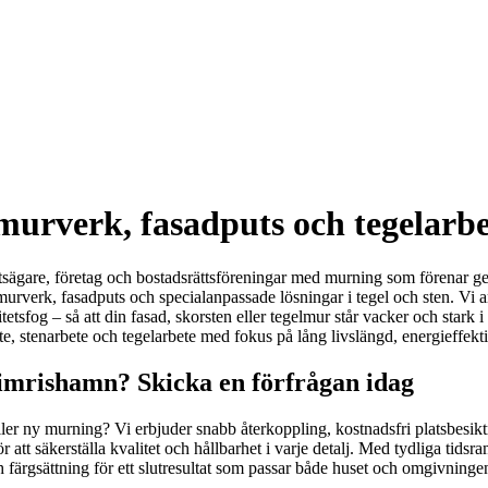
rverk, fasadputs och tegelarbet
tsägare, företag och bostadsrättsföreningar med murning som förenar gedi
 murverk, fasadputs och specialanpassade lösningar i tegel och sten. Vi a
tetsfog – så att din fasad, skorsten eller tegelmur står vacker och stark 
ete, stenarbete och tegelarbete med fokus på lång livslängd, energieffekt
imrishamn? Skicka en förfrågan idag
ler ny murning? Vi erbjuder snabb återkoppling, kostnadsfri platsbesiktni
r att säkerställa kvalitet och hållbarhet i varje detalj. Med tydliga tidsr
h färgsättning för ett slutresultat som passar både huset och omgivningen