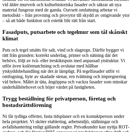
vid äldre murverk och kulturhistoriska fasader och säkrar att nya
material fungerar med de gamla. Oavsett omfattning arbetar vi
metodiskt – från provning och provytor till skydd av omgivande ytor
– så att både funktion och estetik blir rätt från start.
Fasadputs, putsarbete och tegelmur som tål skånskt
klimat
Puts och tegel utsätts för salt, vind och slagregn. Därför bygger vi
rätt från grunden: korrekt underlag, primer och nätning där det
behövs, följt av två- eller treskiktsputs med anpassad ytstruktur. Vi
utför även kulörmatchning och avslutar med hållbar
ytskyddsbehandling när det är lämpligt. På tegelfasader utför vi
omfogning, byte av skadade stenar, ren tvättning och impregnering
vid behov. Målet är täta, ångöppna och vackra fasader som minskar
underhållsbehovet och höjer värdet på fastigheten.
Trygg beställning för privatperson, företag och
bostadsrättsförening
Ni får tydliga offerter, fasta tidsplaner och en kontaktperson under
hela projektet. Vi sköter etablering, arbetsmiljö, ställningar och
avfallshantering enligt gällande regler. Privatkunder kan nyttja ROT-