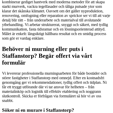
kombinerar gediget hantverk med moderna metoder för att skapa
starkt murverk, vackra tegelfasader och tåliga putsade ytor som
klarar det skånska klimatet. Oavsett om det gäller nyproduktion,
renovering, omfogning eller reparation av sprickor ser vi till att varje
detalj blir rätt – från underarbete och materialval till avslutande
ytbehandling. Vi arbetar strukturerat, snyggt och säkert, med tydlig
kommunikation, fasta tidsramar och en lösningsorienterad attityd.
Målet är enkelt: långsiktigt hållbara resultat och en smidig process
som gör er vardag enklare.
Behöver ni murning eller puts i
Staffanstorp? Begär offert via vårt
formulär
Vi levererar professionella murningsarbeten för både bostäder och
större fastigheter i Staffanstorp med omnejd. Efter en kostnadsfri
genomgång ger vi rekommendationer, tydlig offert och tidplan. Ni
får ett tryggt utförande där vi tar ansvar för helheten – från
materialinköp och logistik till effektiv etablering och noggrann
slutkontroll. Skicka er förfrågan via formuläret så hör vi av oss
snabbt.
Söker ni en murare i Staffanstorp?