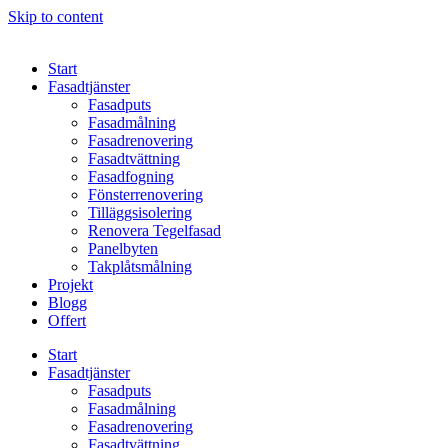
Skip to content
Start
Fasadtjänster
Fasadputs
Fasadmålning
Fasadrenovering
Fasadtvättning
Fasadfogning
Fönsterrenovering
Tilläggsisolering
Renovera Tegelfasad
Panelbyten
Takplåtsmålning
Projekt
Blogg
Offert
Start
Fasadtjänster
Fasadputs
Fasadmålning
Fasadrenovering
Fasadtvättning