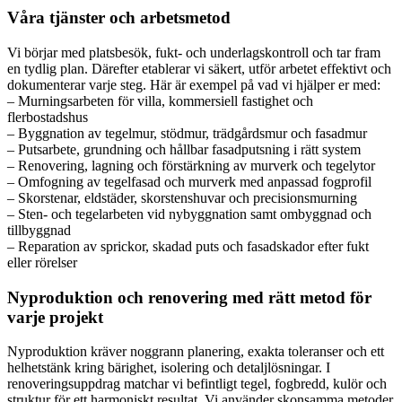
Våra tjänster och arbetsmetod
Vi börjar med platsbesök, fukt- och underlagskontroll och tar fram
en tydlig plan. Därefter etablerar vi säkert, utför arbetet effektivt och
dokumenterar varje steg. Här är exempel på vad vi hjälper er med:
– Murningsarbeten för villa, kommersiell fastighet och
flerbostadshus
– Byggnation av tegelmur, stödmur, trädgårdsmur och fasadmur
– Putsarbete, grundning och hållbar fasadputsning i rätt system
– Renovering, lagning och förstärkning av murverk och tegelytor
– Omfogning av tegelfasad och murverk med anpassad fogprofil
– Skorstenar, eldstäder, skorstenshuvar och precisionsmurning
– Sten- och tegelarbeten vid nybyggnation samt ombyggnad och
tillbyggnad
– Reparation av sprickor, skadad puts och fasadskador efter fukt
eller rörelser
Nyproduktion och renovering med rätt metod för
varje projekt
Nyproduktion kräver noggrann planering, exakta toleranser och ett
helhetstänk kring bärighet, isolering och detaljlösningar. I
renoveringsuppdrag matchar vi befintligt tegel, fogbredd, kulör och
struktur för ett harmoniskt resultat. Vi använder skonsamma metoder