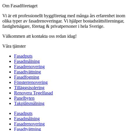
Om Fasadföretaget
Vi är ett professionellt byggföretag med många års erfarenhet inom
olika typer av fasadrenoveringar. Vi hjälper bostadsrättsföreningar,
fastighetsägare, företag & privatpersoner i hela Sverige.
Välkommen att kontakta oss redan idag!
Våra tjänster
Fasadputs
Fasadmålning
Fasadrenovering
Fasadtvättning
Fasadfogning
Fönsterrenovering
Tilläggsisolering
Renovera Tegelfasad
Panelbyten
Takplåtsmålning
Fasadputs
Fasadmålning
Fasadrenovering
Fasadtvättning