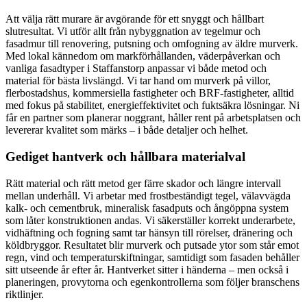
Att välja rätt murare är avgörande för ett snyggt och hållbart
slutresultat. Vi utför allt från nybyggnation av tegelmur och
fasadmur till renovering, putsning och omfogning av äldre murverk.
Med lokal kännedom om markförhållanden, väderpåverkan och
vanliga fasadtyper i Staffanstorp anpassar vi både metod och
material för bästa livslängd. Vi tar hand om murverk på villor,
flerbostadshus, kommersiella fastigheter och BRF-fastigheter, alltid
med fokus på stabilitet, energieffektivitet och fuktsäkra lösningar. Ni
får en partner som planerar noggrant, håller rent på arbetsplatsen och
levererar kvalitet som märks – i både detaljer och helhet.
Gediget hantverk och hållbara materialval
Rätt material och rätt metod ger färre skador och längre intervall
mellan underhåll. Vi arbetar med frostbeständigt tegel, välavvägda
kalk- och cementbruk, mineralisk fasadputs och ångöppna system
som låter konstruktionen andas. Vi säkerställer korrekt underarbete,
vidhäftning och fogning samt tar hänsyn till rörelser, dränering och
köldbryggor. Resultatet blir murverk och putsade ytor som står emot
regn, vind och temperaturskiftningar, samtidigt som fasaden behåller
sitt utseende år efter år. Hantverket sitter i händerna – men också i
planeringen, provytorna och egenkontrollerna som följer branschens
riktlinjer.