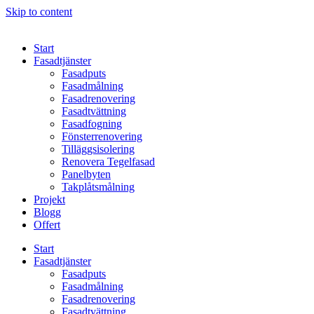
Skip to content
Start
Fasadtjänster
Fasadputs
Fasadmålning
Fasadrenovering
Fasadtvättning
Fasadfogning
Fönsterrenovering
Tilläggsisolering
Renovera Tegelfasad
Panelbyten
Takplåtsmålning
Projekt
Blogg
Offert
Start
Fasadtjänster
Fasadputs
Fasadmålning
Fasadrenovering
Fasadtvättning