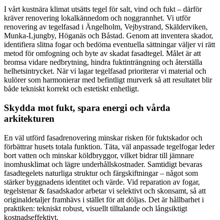
I vårt kustnära klimat utsätts tegel för salt, vind och fukt – därför
kräver renovering lokalkännedom och noggrannhet. Vi utför
renovering av tegelfasad i Ängelholm, Vejbystrand, Skälderviken,
Munka-Ljungby, Höganäs och Båstad. Genom att inventera skador,
identifiera slitna fogar och bedöma eventuella sättningar väljer vi rätt
metod för omfogning och byte av skadat fasadtegel. Målet är att
bromsa vidare nedbrytning, hindra fuktinträngning och återställa
helhetsintrycket. När vi lagar tegelfasad prioriterar vi material och
kulörer som harmonierar med befintligt murverk så att resultatet blir
både tekniskt korrekt och estetiskt enhetligt.
Skydda mot fukt, spara energi och vårda
arkitekturen
En väl utförd fasadrenovering minskar risken för fuktskador och
förbättrar husets totala funktion. Täta, väl anpassade tegelfogar leder
bort vatten och minskar köldbryggor, vilket bidrar till jämnare
inomhusklimat och lägre underhållskostnader. Samtidigt bevaras
fasadtegelets naturliga struktur och färgskiftningar – något som
stärker byggnadens identitet och värde. Vid reparation av fogar,
tegelstenar & fasadskador arbetar vi selektivt och skonsamt, så att
originaldetaljer framhävs i stället för att döljas. Det är hållbarhet i
praktiken: tekniskt robust, visuellt tilltalande och långsiktigt
kostnadseffektivt.