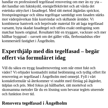
handlar en professionell tegelfasad renovering om mer än ny yta –
det handlar om fuktskydd, energieffektivitet och att vårda det
estetiska uttrycket i fasadtegel. Med rätt metod åtgärdas sprickor,
frostsprängningar och slitna tegelfogar samtidigt som fasaden stärks
mot väderpåverkan från kustvindar och skiftande årstider. Vi
kombinerar hantverk och beprövade material för att laga tegelfasad
varsamt, byta skadat fasadtegel och utföra exakt omfogning som
matchar husets original. Resultatet blir en tryggare, vackrare och mer
hållbar byggnad – oavsett om det gäller villa, flerbostadshus eller
kommersiell fastighet i Ängelholm.
Experthjälp med din tegelfasad – begär
offert via formuläret idag
Vill du säkra en trygg fasadrenovering som står emot fukt och
väder? Vi erbjuder kostnadsfri initial bedömning och tydlig offert för
renovering av tegelfasad i Ängelholm med omnejd. Fyll i vårt
kontaktformulär så återkommer vi snabbt med förslag på åtgärder,
tidplan och pris. Med fokus på hållbarhet, rätt mortelval och
skonsamma metoder får du en lösning som bevarar teglets utseende
och funktion över tid.
Renovera tegelfasad i Ängelholm