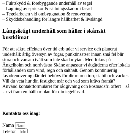
– Fuktskydd & förebyggande underhåll av tegel
– Lagning av sprickor & sättningsskador i fasad
– Tegelarbeten vid ombyggnation & renovering
– Skyddsbehandling för längre hållbarhet & livslängd
Långsiktigt underhåll som håller i skånskt
kustklimat
För att säkra effekten över tid erbjuder vi service och planerat
underhåll: årlig översyn av fogar, punktinsatser innan små fel blir
stora och varsam tvätt som inte skadar ytan. Med fokus på
Ängelholm och nordvästra Skåne anpassar vi åtgärderna efter lokala
förhållanden som vind, regn och salthalt. Genom kontinuerlig
fasadrenovering där det behövs förblir muren torr, stabil och vacker.
Vill du veta hur din fastighet mår och vad som krävs framåt?
Använd kontaktformuläret för rådgivning och kostnadsfri offert – så
tar vi fram en hållbar plan för din tegelfasad.
Kontakta oss idag!
Namn
Telefon