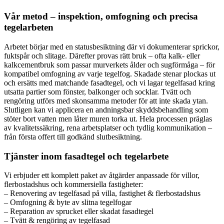
Vår metod – inspektion, omfogning och precisa
tegelarbeten
Arbetet börjar med en statusbesiktning där vi dokumenterar sprickor,
fuktspår och slitage. Därefter provas rätt bruk – ofta kalk- eller
kalkcementbruk som passar murverkets ålder och sugförmåga – för
kompatibel omfogning av varje tegelfog. Skadade stenar plockas ut
och ersätts med matchande fasadtegel, och vi lagar tegelfasad kring
utsatta partier som fönster, balkonger och socklar. Tvätt och
rengöring utförs med skonsamma metoder för att inte skada ytan.
Slutligen kan vi applicera en andningsbar skyddsbehandling som
stöter bort vatten men låter muren torka ut. Hela processen präglas
av kvalitetssäkring, rena arbetsplatser och tydlig kommunikation –
från första offert till godkänd slutbesiktning.
Tjänster inom fasadtegel och tegelarbete
Vi erbjuder ett komplett paket av åtgärder anpassade för villor,
flerbostadshus och kommersiella fastigheter:
– Renovering av tegelfasad på villa, fastighet & flerbostadshus
– Omfogning & byte av slitna tegelfogar
– Reparation av sprucket eller skadat fasadtegel
– Tvätt & rengöring av tegelfasad