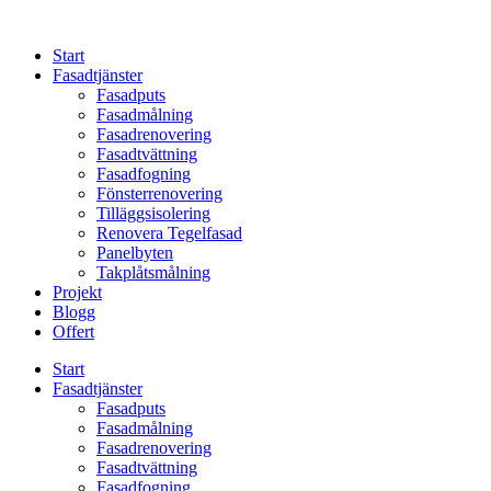
Skip
to
Start
content
Fasadtjänster
Fasadputs
Fasadmålning
Fasadrenovering
Fasadtvättning
Fasadfogning
Fönsterrenovering
Tilläggsisolering
Renovera Tegelfasad
Panelbyten
Takplåtsmålning
Projekt
Blogg
Offert
Start
Fasadtjänster
Fasadputs
Fasadmålning
Fasadrenovering
Fasadtvättning
Fasadfogning