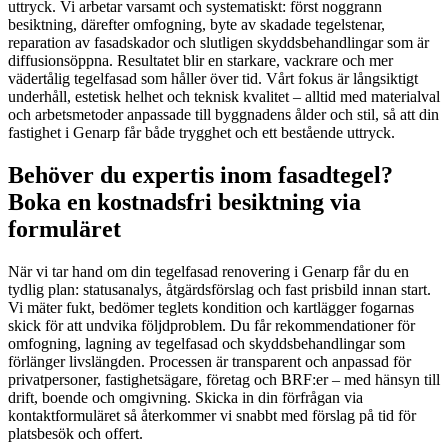
uttryck. Vi arbetar varsamt och systematiskt: först noggrann
besiktning, därefter omfogning, byte av skadade tegelstenar,
reparation av fasadskador och slutligen skyddsbehandlingar som är
diffusionsöppna. Resultatet blir en starkare, vackrare och mer
vädertålig tegelfasad som håller över tid. Vårt fokus är långsiktigt
underhåll, estetisk helhet och teknisk kvalitet – alltid med materialval
och arbetsmetoder anpassade till byggnadens ålder och stil, så att din
fastighet i Genarp får både trygghet och ett bestående uttryck.
Behöver du expertis inom fasadtegel?
Boka en kostnadsfri besiktning via
formuläret
När vi tar hand om din tegelfasad renovering i Genarp får du en
tydlig plan: statusanalys, åtgärdsförslag och fast prisbild innan start.
Vi mäter fukt, bedömer teglets kondition och kartlägger fogarnas
skick för att undvika följdproblem. Du får rekommendationer för
omfogning, lagning av tegelfasad och skyddsbehandlingar som
förlänger livslängden. Processen är transparent och anpassad för
privatpersoner, fastighetsägare, företag och BRF:er – med hänsyn till
drift, boende och omgivning. Skicka in din förfrågan via
kontaktformuläret så återkommer vi snabbt med förslag på tid för
platsbesök och offert.