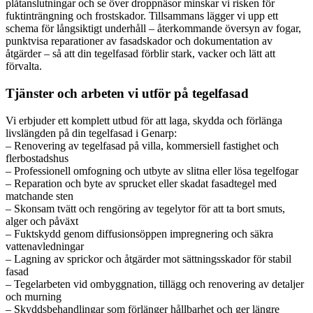
plåtanslutningar och se över droppnäsor minskar vi risken för
fuktinträngning och frostskador. Tillsammans lägger vi upp ett
schema för långsiktigt underhåll – återkommande översyn av fogar,
punktvisa reparationer av fasadskador och dokumentation av
åtgärder – så att din tegelfasad förblir stark, vacker och lätt att
förvalta.
Tjänster och arbeten vi utför på tegelfasad
Vi erbjuder ett komplett utbud för att laga, skydda och förlänga
livslängden på din tegelfasad i Genarp:
– Renovering av tegelfasad på villa, kommersiell fastighet och
flerbostadshus
– Professionell omfogning och utbyte av slitna eller lösa tegelfogar
– Reparation och byte av sprucket eller skadat fasadtegel med
matchande sten
– Skonsam tvätt och rengöring av tegelytor för att ta bort smuts,
alger och påväxt
– Fuktskydd genom diffusionsöppen impregnering och säkra
vattenavledningar
– Lagning av sprickor och åtgärder mot sättningsskador för stabil
fasad
– Tegelarbeten vid ombyggnation, tillägg och renovering av detaljer
och murning
– Skyddsbehandlingar som förlänger hållbarhet och ger längre