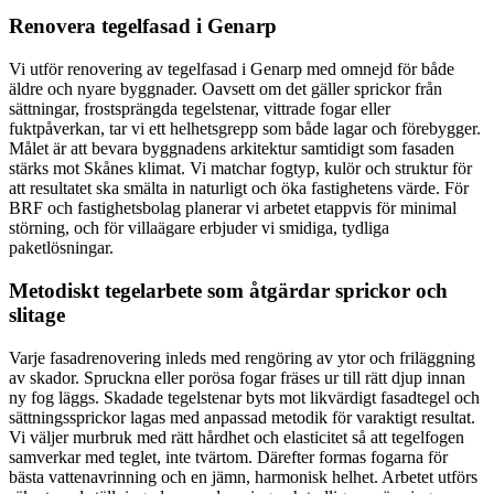
Renovera tegelfasad i Genarp
Vi utför renovering av tegelfasad i Genarp med omnejd för både
äldre och nyare byggnader. Oavsett om det gäller sprickor från
sättningar, frostsprängda tegelstenar, vittrade fogar eller
fuktpåverkan, tar vi ett helhetsgrepp som både lagar och förebygger.
Målet är att bevara byggnadens arkitektur samtidigt som fasaden
stärks mot Skånes klimat. Vi matchar fogtyp, kulör och struktur för
att resultatet ska smälta in naturligt och öka fastighetens värde. För
BRF och fastighetsbolag planerar vi arbetet etappvis för minimal
störning, och för villaägare erbjuder vi smidiga, tydliga
paketlösningar.
Metodiskt tegelarbete som åtgärdar sprickor och
slitage
Varje fasadrenovering inleds med rengöring av ytor och friläggning
av skador. Spruckna eller porösa fogar fräses ur till rätt djup innan
ny fog läggs. Skadade tegelstenar byts mot likvärdigt fasadtegel och
sättningssprickor lagas med anpassad metodik för varaktigt resultat.
Vi väljer murbruk med rätt hårdhet och elasticitet så att tegelfogen
samverkar med teglet, inte tvärtom. Därefter formas fogarna för
bästa vattenavrinning och en jämn, harmonisk helhet. Arbetet utförs