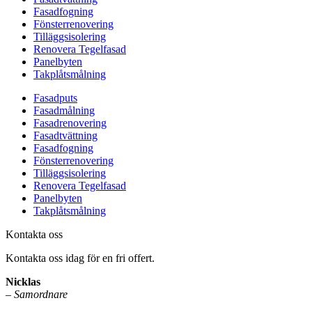
Fasadfogning
Fönsterrenovering
Tilläggsisolering
Renovera Tegelfasad
Panelbyten
Takplåtsmålning
Fasadputs
Fasadmålning
Fasadrenovering
Fasadtvättning
Fasadfogning
Fönsterrenovering
Tilläggsisolering
Renovera Tegelfasad
Panelbyten
Takplåtsmålning
Kontakta oss
Kontakta oss idag för en fri offert.
Nicklas
–
Samordnare