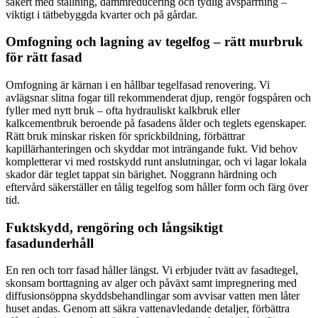
säkert med ställning, dammreducering och tydlig avspärrning –
viktigt i tätbebyggda kvarter och på gårdar.
Omfogning och lagning av tegelfog – rätt murbruk
för rätt fasad
Omfogning är kärnan i en hållbar tegelfasad renovering. Vi
avlägsnar slitna fogar till rekommenderat djup, rengör fogspåren och
fyller med nytt bruk – ofta hydrauliskt kalkbruk eller
kalkcementbruk beroende på fasadens ålder och teglets egenskaper.
Rätt bruk minskar risken för sprickbildning, förbättrar
kapillärhanteringen och skyddar mot inträngande fukt. Vid behov
kompletterar vi med rostskydd runt anslutningar, och vi lagar lokala
skador där teglet tappat sin bärighet. Noggrann härdning och
eftervård säkerställer en tålig tegelfog som håller form och färg över
tid.
Fuktskydd, rengöring och långsiktigt
fasadunderhåll
En ren och torr fasad håller längst. Vi erbjuder tvätt av fasadtegel,
skonsam borttagning av alger och påväxt samt impregnering med
diffusionsöppna skyddsbehandlingar som avvisar vatten men låter
huset andas. Genom att säkra vattenavledande detaljer, förbättra