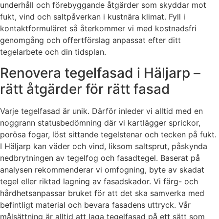
underhåll och förebyggande åtgärder som skyddar mot
fukt, vind och saltpåverkan i kustnära klimat. Fyll i
kontaktformuläret så återkommer vi med kostnadsfri
genomgång och offertförslag anpassat efter ditt
tegelarbete och din tidsplan.
Renovera tegelfasad i Häljarp –
rätt åtgärder för rätt fasad
Varje tegelfasad är unik. Därför inleder vi alltid med en
noggrann statusbedömning där vi kartlägger sprickor,
porösa fogar, löst sittande tegelstenar och tecken på fukt.
I Häljarp kan väder och vind, liksom saltsprut, påskynda
nedbrytningen av tegelfog och fasadtegel. Baserat på
analysen rekommenderar vi omfogning, byte av skadat
tegel eller riktad lagning av fasadskador. Vi färg- och
hårdhetsanpassar bruket för att det ska samverka med
befintligt material och bevara fasadens uttryck. Vår
målsättning är alltid att laga tegelfasad på ett sätt som