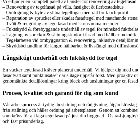
Vi erbjuder en komplett palett av tjänster för renovering av tegelfasad 
– Renovering av tegelfasad på villa, fastighet & flerbostadshus
– Omfogning & byte av slitna tegelfogar med rätt bruk och profil
– Reparation av sprucket eller skadat fasadtegel med matchande stena
– Tvätt & rengöring av tegelfasad med skonsamma metoder
– Fuktskydd & förebyggande underhåll av tegel för minskad fuktbela
– Lagning av sprickor & sättningsskador i fasad med hållbar metodik
– Tegelarbeten vid ombyggnation & renovering, inklusive detaljlösni
– Skyddsbehandling för längre hållbarhet & livslängd med diffusion
Långsiktigt underhåll och fuktskydd för tegel
En vacker tegelfasad kräver planerat underhåll. Vi hjälper dig med u
fasadtvätt samt punktinsatser där slitage uppstår först. Med proaktiv
genomtänkta detaljlösningar kring bleck och anslutningar ger en fasad 
Process, kvalitet och garanti för dig som kund
Vår arbetsprocess är tydlig: besiktning och rådgivning, åtgärdsförsla
från ställning och håller ordning på arbetsplatsen. Genom att kombine
som krävs för att laga tegelfasad på just din byggnad i Östra-Ljungby?
och fast prisunderlag.