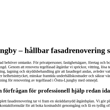
ungby – hållbar fasadrenovering 
asad behöver omtanke. För privatpersoner, fastighetsägare, företag och b
ngd. Genom att renovera tegelfasad åtgärdar vi sprickor, vittring, lösa 
g, lagning och skyddsbehandling gör att fasadtegel andas, avleder vatten
r helhetsintrycket, minskar framtida underhållskostnader och säkrar värd
ktning för renovering av tegelfasad i Östra-Ljungby med omnejd.
 förfrågan för professionell hjälp redan id
lett fasadrenovering tar vi fram en skräddarsydd åtgärdsplan. Vi gör p
ontaktformulär för att boka kostnadsfri genomgång och få en tydlig offer