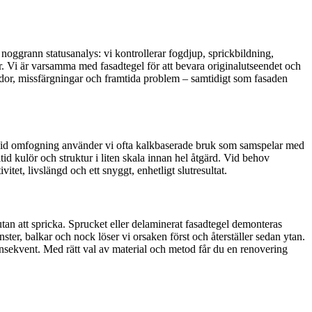
noggrann statusanalys: vi kontrollerar fogdjup, sprickbildning,
r. Vi är varsamma med fasadtegel för att bevara originalutseendet och
ador, missfärgningar och framtida problem – samtidigt som fasaden
og. Vid omfogning använder vi ofta kalkbaserade bruk som samspelar med
tid kulör och struktur i liten skala innan hel åtgärd. Vid behov
et, livslängd och ett snyggt, enhetligt slutresultat.
r utan att spricka. Sprucket eller delaminerat fasadtegel demonteras
ster, balkar och nock löser vi orsaken först och återställer sedan ytan.
 konsekvent. Med rätt val av material och metod får du en renovering