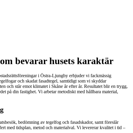
som bevarar husets karaktär
ostadsrättsföreningar i Östra-Ljungby erbjuder vi fackmässig
tegelfogar och skadat fasadtegel, samtidigt som vi skyddar
 och står emot klimatet i Skåne år efter år. Resultatet blir en trygg,
et på din fastighet. Vi arbetar metodiskt med hållbara material,
ag
latsbesök, bedömning av tegelfog och fasadskador, samt föreslår
t med tidsplan, metod och materialval. Vi levererar kvalitet i tid –