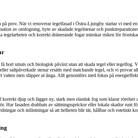
på prov. När vi renoverar tegelfasad i Östra-Ljungby startar vi med en 
bination av omfogning, byte av skadade tegelstenar och punktreparatione
 tegelarbeten och korrekt dränerande fogar minskar risken för frostsk
ur
tt få bort smuts och biologisk påväxt utan att skada tegel eller tegelf
 eller saltpåverkade stenar ersätts med matchande tegel, och vi provar all
vatten men släpper ut ånga. Allt genomförs med fokus på energieffektivit
till korrekt djup och lägger ny, stark men elastisk fog som klarar rörelse
. Har fasaden drabbats av sättningssprickor eller lokala skador runt fön
edningar och infästningar så att helheten blir tät, hållbar och estetiskt
ing