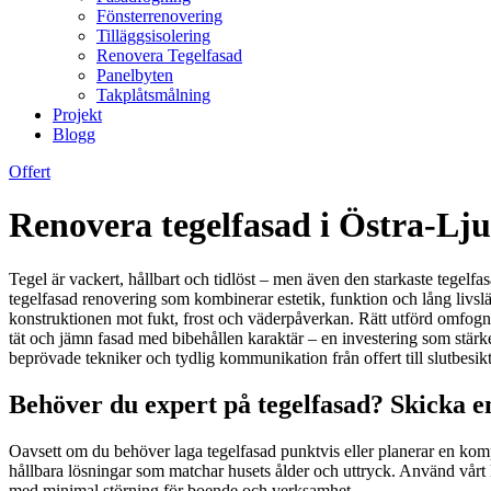
Fönsterrenovering
Tilläggsisolering
Renovera Tegelfasad
Panelbyten
Takplåtsmålning
Projekt
Blogg
Offert
Renovera tegelfasad i Östra-Lj
Tegel är vackert, hållbart och tidlöst – men även den starkaste tegelf
tegelfasad renovering som kombinerar estetik, funktion och lång livslä
konstruktionen mot fukt, frost och väderpåverkan. Rätt utförd omfognin
tät och jämn fasad med bibehållen karaktär – en investering som stärke
beprövade tekniker och tydlig kommunikation från offert till slutbesi
Behöver du expert på tegelfasad? Skicka en
Oavsett om du behöver laga tegelfasad punktvis eller planerar en komp
hållbara lösningar som matchar husets ålder och uttryck. Använd vårt k
med minimal störning för boende och verksamhet.