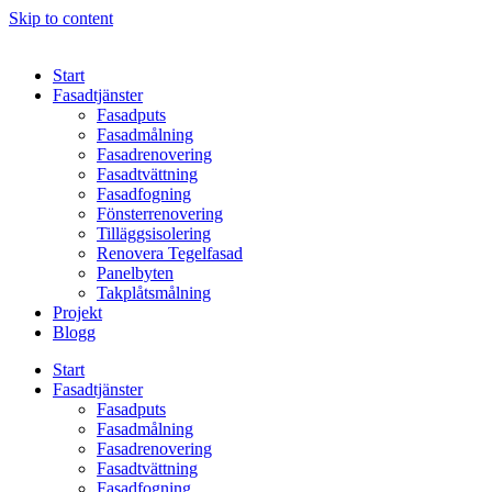
Skip to content
Start
Fasadtjänster
Fasadputs
Fasadmålning
Fasadrenovering
Fasadtvättning
Fasadfogning
Fönsterrenovering
Tilläggsisolering
Renovera Tegelfasad
Panelbyten
Takplåtsmålning
Projekt
Blogg
Start
Fasadtjänster
Fasadputs
Fasadmålning
Fasadrenovering
Fasadtvättning
Fasadfogning