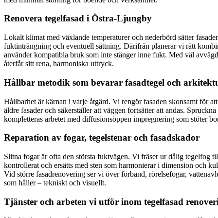
Renovera tegelfasad i Östra-Ljungby
Lokalt klimat med växlande temperaturer och nederbörd sätter fasaden 
fuktinträngning och eventuell sättning. Därifrån planerar vi rätt kom
använder kompatibla bruk som inte stänger inne fukt. Med väl avvägda
återfår sitt rena, harmoniska uttryck.
Hållbar metodik som bevarar fasadtegel och arkitekt
Hållbarhet är kärnan i varje åtgärd. Vi rengör fasaden skonsamt för a
äldre fasader och säkerställer att väggen fortsätter att andas. Spruckna
kompletteras arbetet med diffusionsöppen impregnering som stöter bort 
Reparation av fogar, tegelstenar och fasadskador
Slitna fogar är ofta den största fuktvägen. Vi fräser ur dålig tegelfog 
kontrollerat och ersätts med sten som harmonierar i dimension och kulör
Vid större fasadrenovering ser vi över förband, rörelsefogar, vattenavl
som håller – tekniskt och visuellt.
Tjänster och arbeten vi utför inom tegelfasad renover