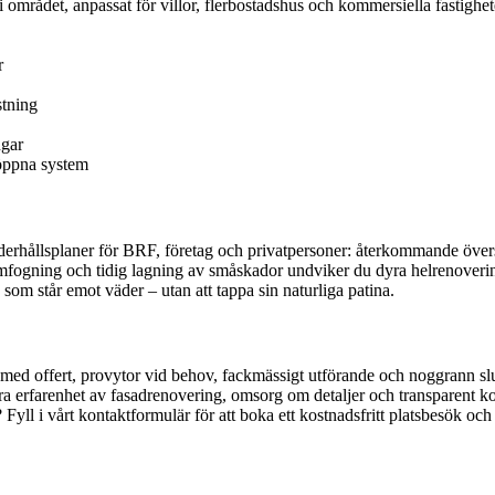
i området, anpassat för villor, flerbostadshus och kommersiella fastighet
r
stning
ngar
söppna system
nderhållsplaner för BRF, företag och privatpersoner: återkommande över
 omfogning och tidig lagning av småskador undviker du dyra helrenoverin
som står emot väder – utan att tappa sin naturliga patina.
g med offert, provytor vid behov, fackmässigt utförande och noggrann sl
ra erfarenhet av fasadrenovering, omsorg om detaljer och transparent ko
 Fyll i vårt kontaktformulär för att boka ett kostnadsfritt platsbesök oc