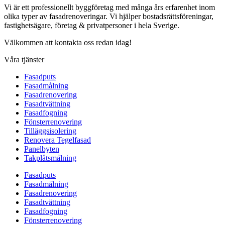
Vi är ett professionellt byggföretag med många års erfarenhet inom
olika typer av fasadrenoveringar. Vi hjälper bostadsrättsföreningar,
fastighetsägare, företag & privatpersoner i hela Sverige.
Välkommen att kontakta oss redan idag!
Våra tjänster
Fasadputs
Fasadmålning
Fasadrenovering
Fasadtvättning
Fasadfogning
Fönsterrenovering
Tilläggsisolering
Renovera Tegelfasad
Panelbyten
Takplåtsmålning
Fasadputs
Fasadmålning
Fasadrenovering
Fasadtvättning
Fasadfogning
Fönsterrenovering