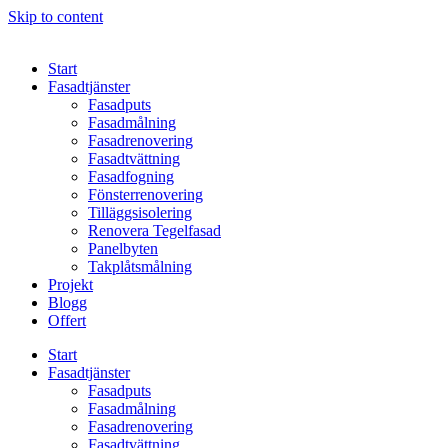
Skip to content
Start
Fasadtjänster
Fasadputs
Fasadmålning
Fasadrenovering
Fasadtvättning
Fasadfogning
Fönsterrenovering
Tilläggsisolering
Renovera Tegelfasad
Panelbyten
Takplåtsmålning
Projekt
Blogg
Offert
Start
Fasadtjänster
Fasadputs
Fasadmålning
Fasadrenovering
Fasadtvättning