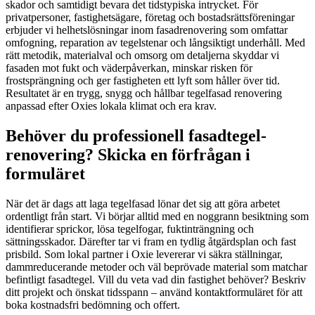
skador och samtidigt bevara det tidstypiska intrycket. För
privatpersoner, fastighetsägare, företag och bostadsrättsföreningar
erbjuder vi helhetslösningar inom fasadrenovering som omfattar
omfogning, reparation av tegelstenar och långsiktigt underhåll. Med
rätt metodik, materialval och omsorg om detaljerna skyddar vi
fasaden mot fukt och väderpåverkan, minskar risken för
frostsprängning och ger fastigheten ett lyft som håller över tid.
Resultatet är en trygg, snygg och hållbar tegelfasad renovering
anpassad efter Oxies lokala klimat och era krav.
Behöver du professionell fasadtegel-
renovering? Skicka en förfrågan i
formuläret
När det är dags att laga tegelfasad lönar det sig att göra arbetet
ordentligt från start. Vi börjar alltid med en noggrann besiktning som
identifierar sprickor, lösa tegelfogar, fuktinträngning och
sättningsskador. Därefter tar vi fram en tydlig åtgärdsplan och fast
prisbild. Som lokal partner i Oxie levererar vi säkra ställningar,
dammreducerande metoder och väl beprövade material som matchar
befintligt fasadtegel. Vill du veta vad din fastighet behöver? Beskriv
ditt projekt och önskat tidsspann – använd kontaktformuläret för att
boka kostnadsfri bedömning och offert.