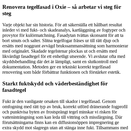
Renovera tegelfasad i Oxie – så arbetar vi steg för
steg
Varje objekt har sin historia. För att säkerställa ett hållbart resultat
inleder vi med fukt- och skadeanalys, kartläggning av fogtyper och
provytor för kulörmatchning. Fasadytan tvättas skonsamt för att ta
bort smuts och salter. Slitna tegelfogar fräses ur till rätt djup och
ersätts med noggrant avvägd brukssammansättning som harmonierar
med originalet. Skadade tegelstenar plockas ut och ersätts med
likvärdigt fasadtegel för ett enhetligt utseende. Vi avslutar ofta med
skyddsbehandling där det är lämpligt, samt en slutkontroll med
dokumentation. Metoden ger en tekniskt korrekt tegelfasad
renovering som både förbättrar funktionen och förstärker estetik.
Starkt fuktskydd och väderbeständighet för
fasadtegel
Fukt är den vanligaste orsaken till skador i tegelfasad. Genom
omfogning med rätt typ av bruk, korrekt utförd dränerande fogprofil
och punktvisa byten av frostsprängt tegel minskar vi risken för
vatteninträngning som kan leda till vittring och missfärgning. Där
förutsättningarna finns kan en diffusionsöppen impregnering ge
extra skydd mot slagregn utan att stänga inne fukt. Tillsammans med