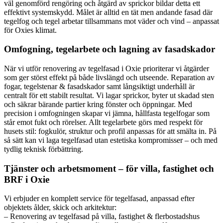
väl genomförd rengöring och åtgärd av sprickor bildar detta ett
effektivt systemskydd. Målet är alltid en tät men andande fasad där
tegelfog och tegel arbetar tillsammans mot väder och vind – anpassat
för Oxies klimat.
Omfogning, tegelarbete och lagning av fasadskador
När vi utför renovering av tegelfasad i Oxie prioriterar vi åtgärder
som ger störst effekt på både livslängd och utseende. Reparation av
fogar, tegelstenar & fasadskador samt långsiktigt underhåll är
centralt för ett stabilt resultat. Vi lagar sprickor, byter ut skadad sten
och säkrar bärande partier kring fönster och öppningar. Med
precision i omfogningen skapar vi jämna, hållfasta tegelfogar som
står emot fukt och rörelser. Allt tegelarbete görs med respekt för
husets stil: fogkulör, struktur och profil anpassas för att smälta in. På
så sätt kan vi laga tegelfasad utan estetiska kompromisser – och med
tydlig teknisk förbättring.
Tjänster och arbetsmoment – för villa, fastighet och
BRF i Oxie
Vi erbjuder en komplett service för tegelfasad, anpassad efter
objektets ålder, skick och arkitektur:
– Renovering av tegelfasad på villa, fastighet & flerbostadshus