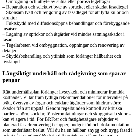
– Omfogning och utbyte av slitna eller porösa tegelfogar
– Reparation och selektivt byte av sprucket eller skadat fasadtegel
– Skonsam tvätt och rengöring av fasadtegel för att lyfta kulör och
struktur
– Fuktskydd med diffusionsöppna behandlingar och förebyggande
insatser
– Lagning av sprickor och åtgärder vid mindre sättningsskador i
fasad
– Tegelarbeten vid ombyggnation, öppningar och renovering av
detaljer
– Skyddsbehandling och ytfinish som förlänger hållbarhet och
livslängd
Långsiktigt underhåll och rådgivning som sparar
pengar
Rätt underhållsplan förlänger livscykeln och minimerar framtida
kostnader. Vi tar fram tydliga rekommendationer för intervaller på
tvätt, översyn av fogar och enklare åtgärder som hindrar större
skador från att uppstå. Genom regelbunden kontroll av kritiska
partier – hörn, socklar, fönsteromfattningar och skuggutsatta sidor –
kan vi agera i tid. För BRF:er och fastighetsägare erbjuder vi
planerad fasadrenovering i etapper, budgetstöd och dokumentation
som underlättar beslut. Vill du ha en hållbar, snygg och trygg fasad i
många år framöver? Beskriv ditt projekt och få en kostnadsfri