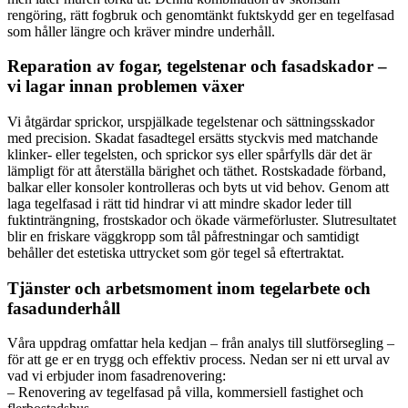
rengöring, rätt fogbruk och genomtänkt fuktskydd ger en tegelfasad
som håller längre och kräver mindre underhåll.
Reparation av fogar, tegelstenar och fasadskador –
vi lagar innan problemen växer
Vi åtgärdar sprickor, urspjälkade tegelstenar och sättningsskador
med precision. Skadat fasadtegel ersätts styckvis med matchande
klinker- eller tegelsten, och sprickor sys eller spårfylls där det är
lämpligt för att återställa bärighet och täthet. Rostskadade förband,
balkar eller konsoler kontrolleras och byts ut vid behov. Genom att
laga tegelfasad i rätt tid hindrar vi att mindre skador leder till
fuktinträngning, frostskador och ökade värmeförluster. Slutresultatet
blir en friskare väggkropp som tål påfrestningar och samtidigt
behåller det estetiska uttrycket som gör tegel så eftertraktat.
Tjänster och arbetsmoment inom tegelarbete och
fasadunderhåll
Våra uppdrag omfattar hela kedjan – från analys till slutförsegling –
för att ge er en trygg och effektiv process. Nedan ser ni ett urval av
vad vi erbjuder inom fasadrenovering:
– Renovering av tegelfasad på villa, kommersiell fastighet och