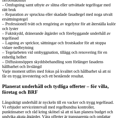
flerbostadshus
– Omfogning samt utbyte av slitna eller urtvättade tegelfogar med
rätt bruk
– Reparation av spruckna eller skadade fasadtegel med noga utvalt
ersättningstegel
– Professionell tvätt och rengöring av tegelytor för att återställa kulör
och lyster
– Fuktskydd, dränerande åtgärder och förebyggande underhåll av
tegelfasad
– Lagning av sprickor, sättningar och frostskador för att stoppa
vidare nedbrytning
– Tegelarbeten vid ombyggnation, tillägg och renovering för en
enhetlig helhet
– Diffusionsöppen skyddsbehandling som förlänger fasadens
hållbarhet och livslängd
Varje moment utförs med fokus på kvalitet och hållbarhet så att ni
får en trygg investering och ett bestående resultat.
Planerat underhåll och tydliga offerter – för villa,
företag och BRF
Långsiktigt underhåll är nyckeln till en vacker och trygg tegelfasad.
Vi erbjuder serviceintervall med regelbundna kontroller,
punktinsatser och råd kring skötsel så att ni kan planera budget och
undvika akuta åtgärder. Våra offerter är transparenta och omfattar