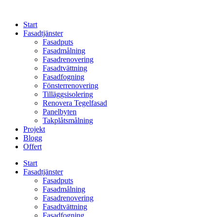
Skip
to
Start
content
Fasadtjänster
Fasadputs
Fasadmålning
Fasadrenovering
Fasadtvättning
Fasadfogning
Fönsterrenovering
Tilläggsisolering
Renovera Tegelfasad
Panelbyten
Takplåtsmålning
Projekt
Blogg
Offert
Start
Fasadtjänster
Fasadputs
Fasadmålning
Fasadrenovering
Fasadtvättning
Fasadfogning