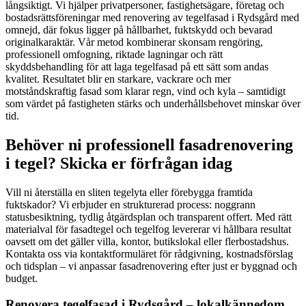
långsiktigt. Vi hjälper privatpersoner, fastighetsägare, företag och
bostadsrättsföreningar med renovering av tegelfasad i Rydsgård med
omnejd, där fokus ligger på hållbarhet, fuktskydd och bevarad
originalkaraktär. Vår metod kombinerar skonsam rengöring,
professionell omfogning, riktade lagningar och rätt
skyddsbehandling för att laga tegelfasad på ett sätt som andas
kvalitet. Resultatet blir en starkare, vackrare och mer
motståndskraftig fasad som klarar regn, vind och kyla – samtidigt
som värdet på fastigheten stärks och underhållsbehovet minskar över
tid.
Behöver ni professionell fasadrenovering
i tegel? Skicka er förfrågan idag
Vill ni återställa en sliten tegelyta eller förebygga framtida
fuktskador? Vi erbjuder en strukturerad process: noggrann
statusbesiktning, tydlig åtgärdsplan och transparent offert. Med rätt
materialval för fasadtegel och tegelfog levererar vi hållbara resultat
oavsett om det gäller villa, kontor, butikslokal eller flerbostadshus.
Kontakta oss via kontaktformuläret för rådgivning, kostnadsförslag
och tidsplan – vi anpassar fasadrenovering efter just er byggnad och
budget.
Renovera tegelfasad i Rydsgård – lokalkännedom