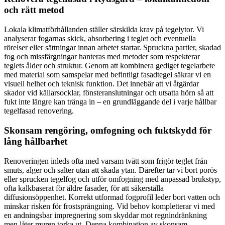
och rätt metod
Lokala klimatförhållanden ställer särskilda krav på tegelytor. Vi
analyserar fogarnas skick, absorbering i teglet och eventuella
rörelser eller sättningar innan arbetet startar. Spruckna partier, skadad
fog och missfärgningar hanteras med metoder som respekterar
teglets ålder och struktur. Genom att kombinera gediget tegelarbete
med material som samspelar med befintligt fasadtegel säkrar vi en
visuell helhet och teknisk funktion. Det innebär att vi åtgärdar
skador vid källarsocklar, fönsteranslutningar och utsatta hörn så att
fukt inte längre kan tränga in – en grundläggande del i varje hållbar
tegelfasad renovering.
Skonsam rengöring, omfogning och fuktskydd för
lång hållbarhet
Renoveringen inleds ofta med varsam tvätt som frigör teglet från
smuts, alger och salter utan att skada ytan. Därefter tar vi bort porös
eller sprucken tegelfog och utför omfogning med anpassad brukstyp,
ofta kalkbaserat för äldre fasader, för att säkerställa
diffusionsöppenhet. Korrekt utformad fogprofil leder bort vatten och
minskar risken för frostsprängning. Vid behov kompletterar vi med
en andningsbar impregnering som skyddar mot regnindränkning
men låter muren torka ut. Denna kombination av skonsam