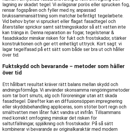
lagning av skadat tegel. Vi avlägsnar porös eller sprucken fog,
rensar fogspåren och fyller med ny, anpassad
brukssammansättning som matchar befintligt tegelarbete.
Vid behov byter vi sprucket eller flagat fasadtegel och
återställer sprickor samt sättningsskador så att vatten inte
kan tränga in. Denna reparation av fogar, tegelstenar &
fasadskador minskar risken för fukt och frostskador, stärker
konstruktionen och ger ett enhetligt uttryck. Kort sagt: vi
lagar tegelfasad på ett sätt som både ser bra ut och håller
över tid.
Fuktskydd och bevarande – metoder som håller
över tid
Ett hållbart resultat kräver rätt balans mellan skydd och
andningsförmåga. Vi använder skonsamma rengöringsmetoder
som tar bort smuts, alg och föroreningar utan att skada
fasadtegel. Därefter kan en diffusionsöppen impregnering
eller skyddsbehandling appliceras, som stöter bort regn och
smältvatten men låter fukt vandra ut inifrån. Tillsammans
med korrekt omfogning minskar det risken för
saltutfällningar, spjälkning och frostskador. På så sätt
kombinerar vi bevarande av originalkaraktär med modern