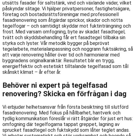
utsätts fasader för saltstänk, vind och växlande väder, vilket
påskyndar slitage. Vi hjälper privatpersoner, fastighetsägare,
företag och bostadsrättsföreningar med professionell
fasadrenovering som åtgärdar sprickor, skador och nötta
tegelfogar – och samtidigt skyddar mot fuktinträngning och
frost. Med varsam omfogning, byte av skadat fasadtegel,
tvätt och skyddsbehandling får ert fasadtegel tillbaka sin
styrka och lyster. Vår metodik bygger på beprövat
tegelarbete, materialanpassning och noggrann fuktsäkring, så
att varje renovering håller över tid och harmonierar med
byggnadens originalkaraktär. Resultatet blir en trygg,
energieffektiv och estetiskt tilltalande tegelfasad som tål
skånskt klimat – år efter år.
Behöver ni expert på tegelfasad
renovering? Skicka en förfrågan i dag
Vi erbjuder helhetsansvar från första besiktning till slutförd
fasadrenovering. Med fokus på hållbarhet, hantverk och
tydlig kommunikation föreslår vi rätt åtgärder för just ert hus:
omfogning där tegelfogarna tappat greppet, lagning av
sprucket fasadtegel och fuktskydd som låter teglet andas.
Vi arbetar systematiskt och stör verksamhet och boende så