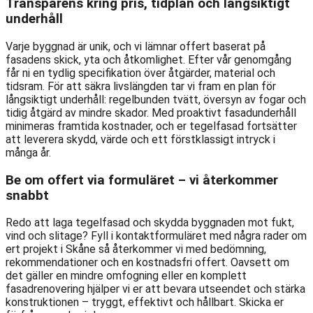
Transparens kring pris, tidplan och långsiktigt
underhåll
Varje byggnad är unik, och vi lämnar offert baserat på
fasadens skick, yta och åtkomlighet. Efter vår genomgång
får ni en tydlig specifikation över åtgärder, material och
tidsram. För att säkra livslängden tar vi fram en plan för
långsiktigt underhåll: regelbunden tvätt, översyn av fogar och
tidig åtgärd av mindre skador. Med proaktivt fasadunderhåll
minimeras framtida kostnader, och er tegelfasad fortsätter
att leverera skydd, värde och ett förstklassigt intryck i
många år.
Be om offert via formuläret – vi återkommer
snabbt
Redo att laga tegelfasad och skydda byggnaden mot fukt,
vind och slitage? Fyll i kontaktformuläret med några rader om
ert projekt i Skåne så återkommer vi med bedömning,
rekommendationer och en kostnadsfri offert. Oavsett om
det gäller en mindre omfogning eller en komplett
fasadrenovering hjälper vi er att bevara utseendet och stärka
konstruktionen – tryggt, effektivt och hållbart. Skicka er