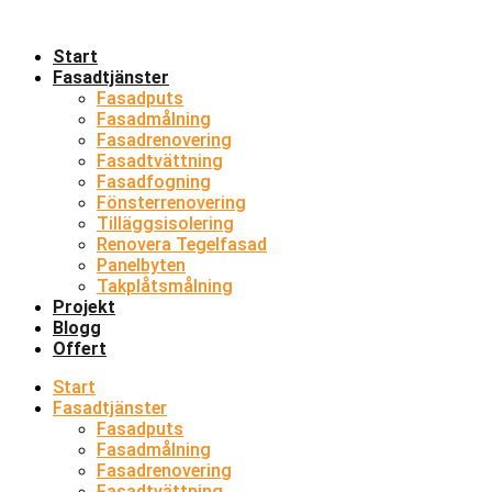
Skip
to
Start
content
Fasadtjänster
Fasadputs
Fasadmålning
Fasadrenovering
Fasadtvättning
Fasadfogning
Fönsterrenovering
Tilläggsisolering
Renovera Tegelfasad
Panelbyten
Takplåtsmålning
Projekt
Blogg
Offert
Start
Fasadtjänster
Fasadputs
Fasadmålning
Fasadrenovering
Fasadtvättning