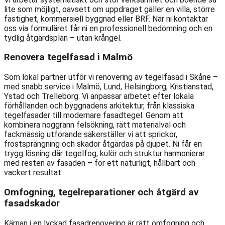
lite som möjligt, oavsett om uppdraget gäller en villa, större
fastighet, kommersiell byggnad eller BRF. När ni kontaktar
oss via formuläret får ni en professionell bedömning och en
tydlig åtgärdsplan – utan krångel.
Renovera tegelfasad i Malmö
Som lokal partner utför vi renovering av tegelfasad i Skåne –
med snabb service i Malmö, Lund, Helsingborg, Kristianstad,
Ystad och Trelleborg. Vi anpassar arbetet efter lokala
förhållanden och byggnadens arkitektur, från klassiska
tegelfasader till modernare fasadtegel. Genom att
kombinera noggrann felsökning, rätt materialval och
fackmässig utförande säkerställer vi att sprickor,
frostsprängning och skador åtgärdas på djupet. Ni får en
trygg lösning där tegelfog, kulör och struktur harmonierar
med resten av fasaden – för ett naturligt, hållbart och
vackert resultat.
Omfogning, tegelreparationer och åtgärd av
fasadskador
Kärnan i en lyckad fasadrenovering är rätt omfogning och