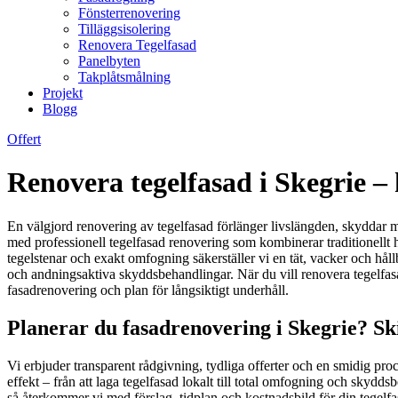
Fönsterrenovering
Tilläggsisolering
Renovera Tegelfasad
Panelbyten
Takplåtsmålning
Projekt
Blogg
Offert
Renovera tegelfasad i Skegrie –
En välgjord renovering av tegelfasad förlänger livslängden, skyddar mo
med professionell tegelfasad renovering som kombinerar traditionell
tegelstenar och exakt omfogning säkerställer vi en tät, vacker och håll
och andningsaktiva skyddsbehandlingar. När du vill renovera tegelfasad
fasadrenovering och plan för långsiktigt underhåll.
Planerar du fasadrenovering i Skegrie? Sk
Vi erbjuder transparent rådgivning, tydliga offerter och en smidig pro
effekt – från att laga tegelfasad lokalt till total omfogning och skyd
så återkommer vi med förslag, tidplan och kostnadsbild för din tegelf