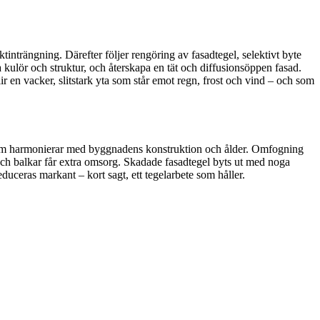
tinträngning. Därefter följer rengöring av fasadtegel, selektivt byte
 kulör och struktur, och återskapa en tät och diffusionsöppen fasad.
ir en vacker, slitstark yta som står emot regn, frost och vind – och som
uk) som harmonierar med byggnadens konstruktion och ålder. Omfogning
r och balkar får extra omsorg. Skadade fasadtegel byts ut med noga
reduceras markant – kort sagt, ett tegelarbete som håller.