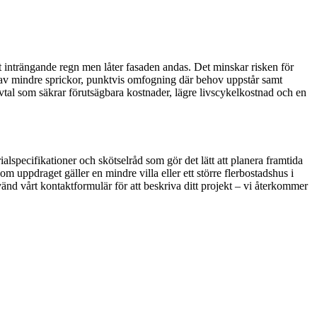
t inträngande regn men låter fasaden andas. Det minskar risken för
ärd av mindre sprickor, punktvis omfogning där behov uppstår samt
avtal som säkrar förutsägbara kostnader, lägre livscykelkostnad och en
ialspecifikationer och skötselråd som gör det lätt att planera framtida
m uppdraget gäller en mindre villa eller ett större flerbostadshus i
nd vårt kontaktformulär för att beskriva ditt projekt – vi återkommer