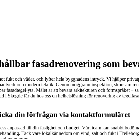
 hållbar fasadrenovering som bev
t fukt och väder, och lyfter hela byggnadens intryck. Vi hjälper privatp
t hantverk och modern teknik. Genom noggrann inspektion, skonsam reng
bar fasadtegel-yta. Målet är att bevara arkitekturen och formspråket – sa
 i Skegrie får du hos oss en helhetslösning för renovering av tegelfasad
icka din förfrågan via kontaktformuläret
cess anpassad till din fastighet och budget. Vårt team kan snabbt bedöma 
dsbehandling. Tack vare lokalkännedom om vind, salt och fukt i Trellebor
asad renovering.