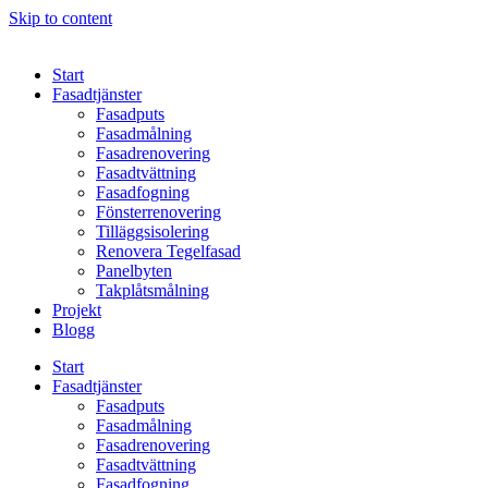
Skip to content
Start
Fasadtjänster
Fasadputs
Fasadmålning
Fasadrenovering
Fasadtvättning
Fasadfogning
Fönsterrenovering
Tilläggsisolering
Renovera Tegelfasad
Panelbyten
Takplåtsmålning
Projekt
Blogg
Start
Fasadtjänster
Fasadputs
Fasadmålning
Fasadrenovering
Fasadtvättning
Fasadfogning