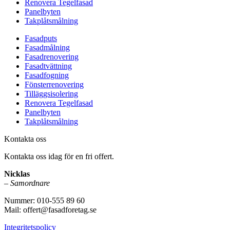
Renovera Tegelfasad
Panelbyten
Takplåtsmålning
Fasadputs
Fasadmålning
Fasadrenovering
Fasadtvättning
Fasadfogning
Fönsterrenovering
Tilläggsisolering
Renovera Tegelfasad
Panelbyten
Takplåtsmålning
Kontakta oss
Kontakta oss idag för en fri offert.
Nicklas
–
Samordnare
Nummer: 010-555 89 60
Mail: offert@fasadforetag.se
Integritetspolicy