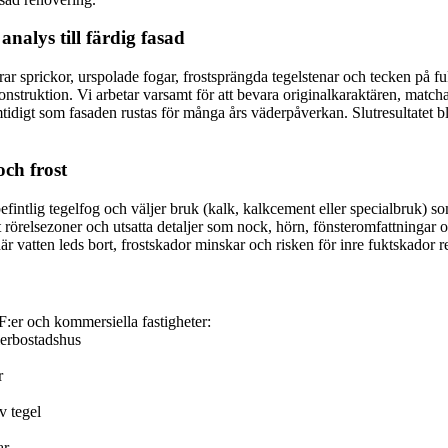
analys till färdig fasad
ar sprickor, urspolade fogar, frostsprängda tegelstenar och tecken på fuk
struktion. Vi arbetar varsamt för att bevara originalkaraktären, matcha
tidigt som fasaden rustas för många års väderpåverkan. Slutresultatet bl
och frost
r befintlig tegelfog och väljer bruk (kalk, kalkcement eller specialbr
 att rörelsezoner och utsatta detaljer som nock, hörn, fönsteromfattninga
 där vatten leds bort, frostskador minskar och risken för inre fuktskador 
F:er och kommersiella fastigheter:
lerbostadshus
r
v tegel
ar