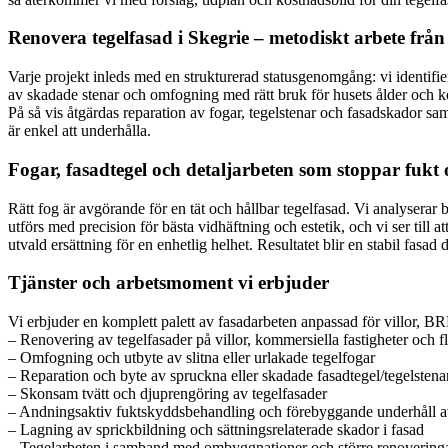
Renovera tegelfasad i Skegrie – metodiskt arbete från 
Varje projekt inleds med en strukturerad statusgenomgång: vi identifier
av skadade stenar och omfogning med rätt bruk för husets ålder och kon
På så vis åtgärdas reparation av fogar, tegelstenar och fasadskador sam
är enkel att underhålla.
Fogar, fasadtegel och detaljarbeten som stoppar fukt 
Rätt fog är avgörande för en tät och hållbar tegelfasad. Vi analysera
utförs med precision för bästa vidhäftning och estetik, och vi ser till
utvald ersättning för en enhetlig helhet. Resultatet blir en stabil fasad
Tjänster och arbetsmoment vi erbjuder
Vi erbjuder en komplett palett av fasadarbeten anpassad för villor, BR
– Renovering av tegelfasader på villor, kommersiella fastigheter och f
– Omfogning och utbyte av slitna eller urlakade tegelfogar
– Reparation och byte av spruckna eller skadade fasadtegel/tegelstena
– Skonsam tvätt och djuprengöring av tegelfasader
– Andningsaktiv fuktskyddsbehandling och förebyggande underhåll a
– Lagning av sprickbildning och sättningsrelaterade skador i fasad
– Tegelarbeten i samband med ombyggnationer och större renovering