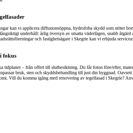
gelfasader
ingar kan vi applicera diffusionsöppna, hydrofoba skydd som stöter bor
ör långsiktigt underhåll: årlig översyn av utsatta väderlägen, snabb åtg
tadsrättsföreningar och fastighetsägare i Skegrie kan vi erbjuda service
i fokus
idplaner – från offert till slutbesiktning. Du får foton före/efter, mater
anpassar bruk, sten och skyddsbehandling till just din byggnad. Oavsett o
nomi. Vill du komma igång med renovering av tegelfasad i Skegrie? Anvä