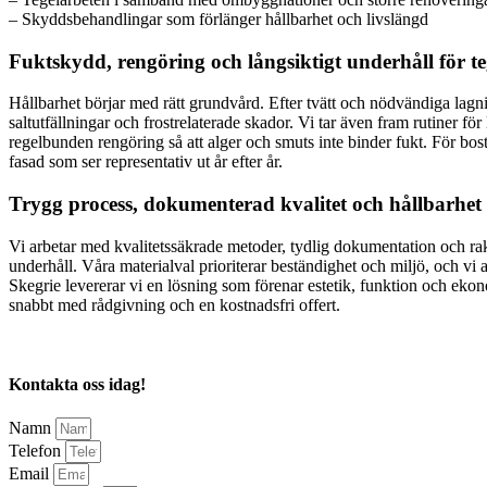
– Skyddsbehandlingar som förlänger hållbarhet och livslängd
Fuktskydd, rengöring och långsiktigt underhåll för te
Hållbarhet börjar med rätt grundvård. Efter tvätt och nödvändiga lagn
saltutfällningar och frostrelaterade skador. Vi tar även fram rutiner f
regelbunden rengöring så att alger och smuts inte binder fukt. För bos
fasad som ser representativ ut år efter år.
Trygg process, dokumenterad kvalitet och hållbarhet 
Vi arbetar med kvalitetssäkrade metoder, tydlig dokumentation och raka t
underhåll. Våra materialval prioriterar beständighet och miljö, och vi 
Skegrie levererar vi en lösning som förenar estetik, funktion och eko
snabbt med rådgivning och en kostnadsfri offert.
Kontakta oss idag!
Namn
Telefon
Email