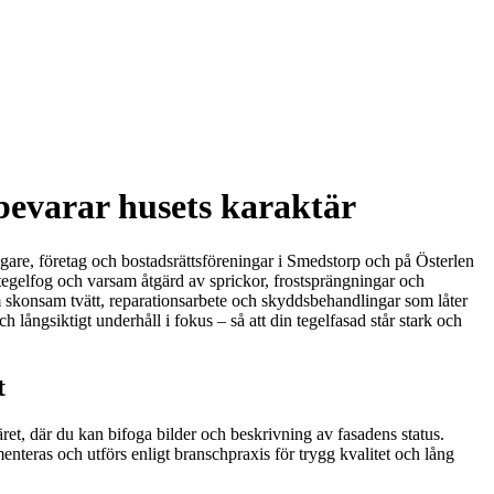
bevarar husets karaktär
sägare, företag och bostadsrättsföreningar i Smedstorp och på Österlen
egelfog och varsam åtgärd av sprickor, frostsprängningar och
m skonsam tvätt, reparationsarbete och skyddsbehandlingar som låter
 långsiktigt underhåll i fokus – så att din tegelfasad står stark och
t
et, där du kan bifoga bilder och beskrivning av fasadens status.
menteras och utförs enligt branschpraxis för trygg kvalitet och lång