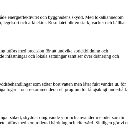
ras både energieffektivitet och byggnadens skydd. Med lokalkännedom
, tegelsort och arkitektur. Resultatet blir en stark, vacker och hållbar
ing utförs med precision för att undvika sprickbildning och
ade infästningar och lokala sättningar samt ser över dränering och
dsbehandlingar som stöter bort vatten men låter fukt vandra ut, för
älliga fogar – och rekommenderar ett program för långsiktigt underhåll.
llningar säkert, skyddar omgivande ytor och använder metoder som är
e utförs med kontrollerad härdning och eftervård. Slutligen gör vi en