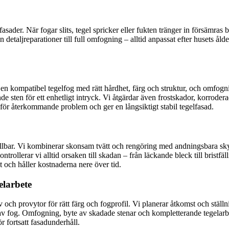
fasader. När fogar slits, tegel spricker eller fukten tränger in försäm
 detaljreparationer till full omfogning – alltid anpassat efter husets ålder
r en kompatibel tegelfog med rätt hårdhet, färg och struktur, och omfogn
de sten för ett enhetligt intryck. Vi åtgärdar även frostskador, korroder
n för återkommande problem och ger en långsiktigt stabil tegelfasad.
ållbar. Vi kombinerar skonsam tvätt och rengöring med andningsbara skyd
ntrollerar vi alltid orsaken till skadan – från läckande bleck till bristf
och håller kostnaderna nere över tid.
elarbete
 och provytor för rätt färg och fogprofil. Vi planerar åtkomst och stä
av fog. Omfogning, byte av skadade stenar och kompletterande tegelarbet
fortsatt fasadunderhåll.