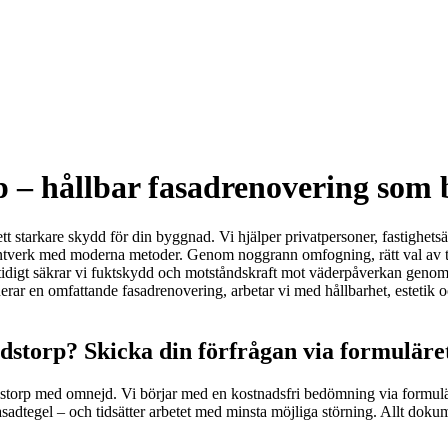
p – hållbar fasadrenovering som 
ett starkare skydd för din byggnad. Vi hjälper privatpersoner, fastighet
 hantverk med moderna metoder. Genom noggrann omfogning, rätt val av t
amtidigt säkrar vi fuktskydd och motståndskraft mot väderpåverkan geno
rar en omfattande fasadrenovering, arbetar vi med hållbarhet, estetik och
dstorp? Skicka din förfrågan via formuläre
dstorp med omnejd. Vi börjar med en kostnadsfri bedömning via formulär
fasadtegel – och tidsätter arbetet med minsta möjliga störning. Allt doku