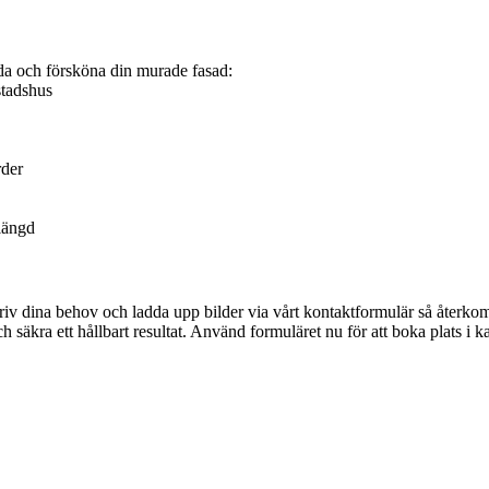
ydda och försköna din murade fasad:
stadshus
rder
slängd
kriv dina behov och ladda upp bilder via vårt kontaktformulär så åte
och säkra ett hållbart resultat. Använd formuläret nu för att boka plats i ka