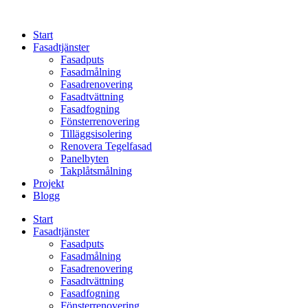
Skip
to
Start
content
Fasadtjänster
Fasadputs
Fasadmålning
Fasadrenovering
Fasadtvättning
Fasadfogning
Fönsterrenovering
Tilläggsisolering
Renovera Tegelfasad
Panelbyten
Takplåtsmålning
Projekt
Blogg
Start
Fasadtjänster
Fasadputs
Fasadmålning
Fasadrenovering
Fasadtvättning
Fasadfogning
Fönsterrenovering