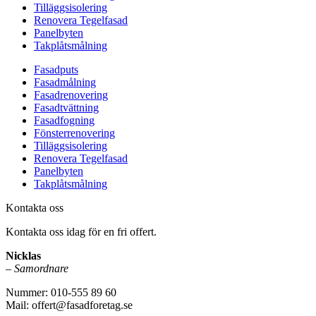
Tilläggsisolering
Renovera Tegelfasad
Panelbyten
Takplåtsmålning
Fasadputs
Fasadmålning
Fasadrenovering
Fasadtvättning
Fasadfogning
Fönsterrenovering
Tilläggsisolering
Renovera Tegelfasad
Panelbyten
Takplåtsmålning
Kontakta oss
Kontakta oss idag för en fri offert.
Nicklas
–
Samordnare
Nummer: 010-555 89 60
Mail: offert@fasadforetag.se