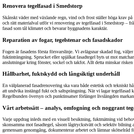
Renovera tegelfasad i Smedstorp
Skånskt väder med växlande regn, vind och frost ställer höga krav på 
och rätt materialval utför vi renovering av tegelfasad i Smedstorp – från
fasad som tål klimatet och bevarar byggnadens karaktär.
Reparation av fogar, tegelstenar och fasadskador
Fogen är fasadens första försvarslinje. Vi avlägsnar skadad fog, välje
fuktinträngning. Sprucket eller spjälkat fasadtegel byts ut mot matchan
anslutningar kring fönster, sockel och takfot. Allt detta minskar riske
Hållbarhet, fuktskydd och långsiktigt underhåll
En välplanerad fasadrenovering ska vara både estetisk och tekniskt h
att undvika instängd fukt och saltsprängning. När vi lagar tegelfasad ko
Regelbunden översyn och punktinsatser förlänger livslängden markant 
Vårt arbetssätt – analys, omfogning och noggrant teg
Varje uppdrag inleds med en visuell besiktning, fuktmätning vid behov
skonsamma mot fasadtegel, såsom lågtryckstvätt och selektiv bilning 
gemensam genomgång, dokumenterar arbetet och lämnar skötselråd för 