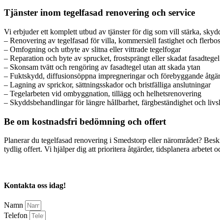
Tjänster inom tegelfasad renovering och service
Vi erbjuder ett komplett utbud av tjänster för dig som vill stärka, sk
– Renovering av tegelfasad för villa, kommersiell fastighet och flerbo
– Omfogning och utbyte av slitna eller vittrade tegelfogar
– Reparation och byte av sprucket, frostsprängt eller skadat fasadtegel
– Skonsam tvätt och rengöring av fasadtegel utan att skada ytan
– Fuktskydd, diffusionsöppna impregneringar och förebyggande åtgä
– Lagning av sprickor, sättningsskador och bristfälliga anslutningar
– Tegelarbeten vid ombyggnation, tillägg och helhetsrenovering
– Skyddsbehandlingar för längre hållbarhet, färgbeständighet och liv
Be om kostnadsfri bedömning och offert
Planerar du tegelfasad renovering i Smedstorp eller närområdet? Bes
tydlig offert. Vi hjälper dig att prioritera åtgärder, tidsplanera arbetet 
Kontakta oss idag!
Namn
Telefon