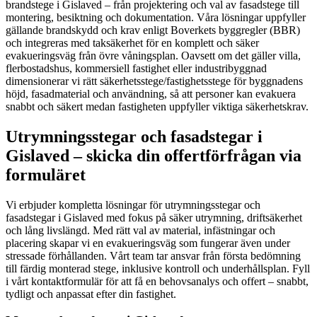
brandstege i Gislaved – från projektering och val av fasadstege till
montering, besiktning och dokumentation. Våra lösningar uppfyller
gällande brandskydd och krav enligt Boverkets byggregler (BBR)
och integreras med taksäkerhet för en komplett och säker
evakueringsväg från övre våningsplan. Oavsett om det gäller villa,
flerbostadshus, kommersiell fastighet eller industribyggnad
dimensionerar vi rätt säkerhetsstege/fastighetsstege för byggnadens
höjd, fasadmaterial och användning, så att personer kan evakuera
snabbt och säkert medan fastigheten uppfyller viktiga säkerhetskrav.
Utrymningsstegar och fasadstegar i
Gislaved – skicka din offertförfrågan via
formuläret
Vi erbjuder kompletta lösningar för utrymningsstegar och
fasadstegar i Gislaved med fokus på säker utrymning, driftsäkerhet
och lång livslängd. Med rätt val av material, infästningar och
placering skapar vi en evakueringsväg som fungerar även under
stressade förhållanden. Vårt team tar ansvar från första bedömning
till färdig monterad stege, inklusive kontroll och underhållsplan. Fyll
i vårt kontaktformulär för att få en behovsanalys och offert – snabbt,
tydligt och anpassat efter din fastighet.