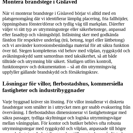
Montera brandstege i Gislaved
När vi monterar brandstege i Gislaved börjar vi alltid med en
platsgenomgång där vi identifierar lämplig placering, fria fallhöjder,
öppningsbara fönster/dörrar och tydlig väg till markplan. Därefter
väljer vi rätt typ av utrymningsstege eller säkerhetsstege, anpassad
efter fasadtyp och våningshöjd. Infästning sker med godkända
fästdon för respektive underlag (trä, betong, tegel eller lättbetong)
och vi använder korrosionsbeständiga material för att säkra funktion
över tid. Stegen kompletteras vid behov med vilplan, ryggskydd och
avåkningsskydd samt samordnas med taksäkerhet, så att både
tillträde och utrymning blir säkert. Slutligen utförs kontroll,
funktionsprov och dokumentation – så att din utrymningsväg
uppfyller gällande brandskydd och försäkringskrav.
Lösningar för villor, flerbostadshus, kommersiella
fastigheter och industribyggnader
Varje byggnad kräver sin lösning. För villor installerar vi diskreta
fasadstegar som smälter in i uttrycket men ger snabb evakuering från
övervåning. I flerbostadshus dimensionerar vi fastighetsstegar med
säkra passager, tydliga skyltningar och logiska utrymningsvägar
mellan våningsplan. För kontor och butiker behövs ofta robusta
utrymningsstegar med ryggskydd och vilplan, anpassade till högre