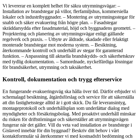
Vi levererar en komplett helhet för säkra utrymningsvägar: –
Installation av brandstegar på villor, flerfamiljshus, kommersiella
lokaler och industribyggnader. – Montering av utrymningsstegar för
snabb och säker evakuering från högre plan. – Fasadstegar
skräddarsydda efter fasadmaterial, höjd och byggnadens geometri. –
Projektering och planering av utrymningsvägar enligt gällande
regelverk och praxis. – Utbyte av åldrade, skadade eller felaktigt
monterade brandstegar mot moderna system. – Besiktning,
återkommande kontroll och underhåll av stegar för garanterad
funktion. – Anpassning till aktuella brandskydds- och säkerhetskrav
med tydlig dokumentation. – Samordnade, nyckelfärdiga lösningar
för brandsäkerhet, utrymning och taksäkerhet.
Kontroll, dokumentation och trygg efterservice
En fungerande evakueringsväg ska hålla över tid. Därför erbjuder vi
schemalagd besiktning, åtgärdsförslag och service för att säkerställa
att din fastighetsstege alltid är i gott skick. Du får leveransintyg,
montageprotokoll och underhållsplan som underlättar dialog med
myndigheter och försäkringsbolag. Med proaktivt underhåll minskar
du risken för driftstörningar och säkerställer att utrymningsvägen
fungerar när det gäller. Vill du veta vad installation av brandstege i
Gislaved innebär för din byggnad? Beskriv ditt behov i vårt
kontaktformulär så återkommer vi med kostnadsfri bedömning och