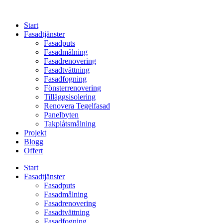
Skip
to
Start
content
Fasadtjänster
Fasadputs
Fasadmålning
Fasadrenovering
Fasadtvättning
Fasadfogning
Fönsterrenovering
Tilläggsisolering
Renovera Tegelfasad
Panelbyten
Takplåtsmålning
Projekt
Blogg
Offert
Start
Fasadtjänster
Fasadputs
Fasadmålning
Fasadrenovering
Fasadtvättning
Fasadfogning