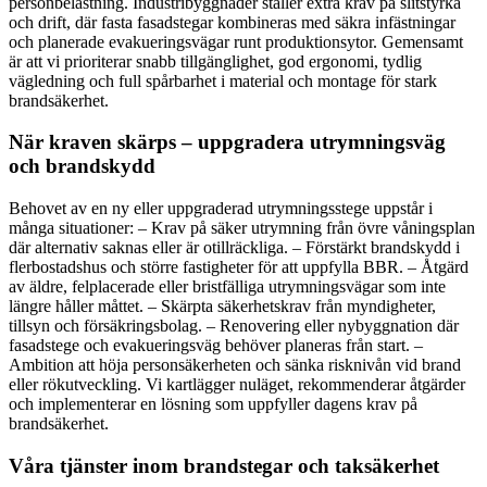
personbelastning. Industribyggnader ställer extra krav på slitstyrka
och drift, där fasta fasadstegar kombineras med säkra infästningar
och planerade evakueringsvägar runt produktionsytor. Gemensamt
är att vi prioriterar snabb tillgänglighet, god ergonomi, tydlig
vägledning och full spårbarhet i material och montage för stark
brandsäkerhet.
När kraven skärps – uppgradera utrymningsväg
och brandskydd
Behovet av en ny eller uppgraderad utrymningsstege uppstår i
många situationer: – Krav på säker utrymning från övre våningsplan
där alternativ saknas eller är otillräckliga. – Förstärkt brandskydd i
flerbostadshus och större fastigheter för att uppfylla BBR. – Åtgärd
av äldre, felplacerade eller bristfälliga utrymningsvägar som inte
längre håller måttet. – Skärpta säkerhetskrav från myndigheter,
tillsyn och försäkringsbolag. – Renovering eller nybyggnation där
fasadstege och evakueringsväg behöver planeras från start. –
Ambition att höja personsäkerheten och sänka risknivån vid brand
eller rökutveckling. Vi kartlägger nuläget, rekommenderar åtgärder
och implementerar en lösning som uppfyller dagens krav på
brandsäkerhet.
Våra tjänster inom brandstegar och taksäkerhet