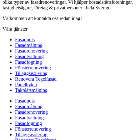
olika typer av fasadrenoveringar. Vi hjälper bostadsrättsföreningar,
fastighetsägare, företag & privatpersoner i hela Sverige.
Välkommen att kontakta oss redan idag!
Våra tjänster
Fasadputs
Fasadmålning
Fasadrenovering
Fasadtvättning
Fasadfogning
Fönsterrenovering
Tilläggsisolering
Renovera Tegelfasad
Panelbyten
Takplåtsmålning
Fasadputs
Fasadmålning
Fasadrenovering
Fasadtvättning
Fasadfogning
Fönsterrenovering
Tilläggsisolering