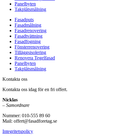
Panelbyten
Takplåtsmålning
Fasadputs
Fasadmålning
Fasadrenovering
Fasadtvättning
Fasadfogning
Fönsterrenovering
Tilläggsisolering
Renovera Tegelfasad
Panelbyten
Takplåtsmålning
Kontakta oss
Kontakta oss idag för en fri offert.
Nicklas
–
Samordnare
Nummer: 010-555 89 60
Mail: offert@fasadforetag.se
Integritetspolicy