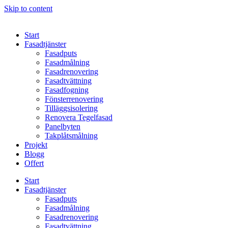
Skip to content
Start
Fasadtjänster
Fasadputs
Fasadmålning
Fasadrenovering
Fasadtvättning
Fasadfogning
Fönsterrenovering
Tilläggsisolering
Renovera Tegelfasad
Panelbyten
Takplåtsmålning
Projekt
Blogg
Offert
Start
Fasadtjänster
Fasadputs
Fasadmålning
Fasadrenovering
Fasadtvättning