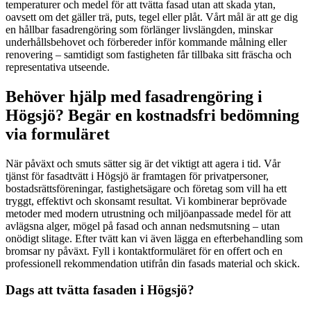
temperaturer och medel för att tvätta fasad utan att skada ytan,
oavsett om det gäller trä, puts, tegel eller plåt. Vårt mål är att ge dig
en hållbar fasadrengöring som förlänger livslängden, minskar
underhållsbehovet och förbereder inför kommande målning eller
renovering – samtidigt som fastigheten får tillbaka sitt fräscha och
representativa utseende.
Behöver hjälp med fasadrengöring i
Högsjö? Begär en kostnadsfri bedömning
via formuläret
När påväxt och smuts sätter sig är det viktigt att agera i tid. Vår
tjänst för fasadtvätt i Högsjö är framtagen för privatpersoner,
bostadsrättsföreningar, fastighetsägare och företag som vill ha ett
tryggt, effektivt och skonsamt resultat. Vi kombinerar beprövade
metoder med modern utrustning och miljöanpassade medel för att
avlägsna alger, mögel på fasad och annan nedsmutsning – utan
onödigt slitage. Efter tvätt kan vi även lägga en efterbehandling som
bromsar ny påväxt. Fyll i kontaktformuläret för en offert och en
professionell rekommendation utifrån din fasads material och skick.
Dags att tvätta fasaden i Högsjö?