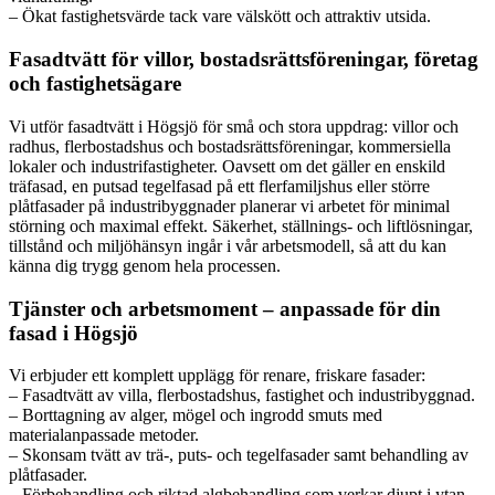
– Ökat fastighetsvärde tack vare välskött och attraktiv utsida.
Fasadtvätt för villor, bostadsrättsföreningar, företag
och fastighetsägare
Vi utför fasadtvätt i Högsjö för små och stora uppdrag: villor och
radhus, flerbostadshus och bostadsrättsföreningar, kommersiella
lokaler och industrifastigheter. Oavsett om det gäller en enskild
träfasad, en putsad tegelfasad på ett flerfamiljshus eller större
plåtfasader på industribyggnader planerar vi arbetet för minimal
störning och maximal effekt. Säkerhet, ställnings- och liftlösningar,
tillstånd och miljöhänsyn ingår i vår arbetsmodell, så att du kan
känna dig trygg genom hela processen.
Tjänster och arbetsmoment – anpassade för din
fasad i Högsjö
Vi erbjuder ett komplett upplägg för renare, friskare fasader:
– Fasadtvätt av villa, flerbostadshus, fastighet och industribyggnad.
– Borttagning av alger, mögel och ingrodd smuts med
materialanpassade metoder.
– Skonsam tvätt av trä-, puts- och tegelfasader samt behandling av
plåtfasader.
– Förbehandling och riktad algbehandling som verkar djupt i ytan.