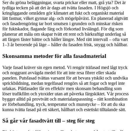
Ser du gröna beläggningar, svarta prickar eller matt, grå yta? Det är
tydliga tecken på att det är dags att tvätta fasaden. I Högsjö och
kringliggande områden gör klimatet att fukt och organiskt material
lätt fastnar, vilket gynnar alg- och mögelpåväxt. En planerad algtvätt
och fasadrengöring tar bort smutsen i grunden och minskar risken
för fuktskador, flagande färg och förkortad livslängd. För dig som
planerar att måla om skapar tvätt ett rent och bärkraftigt underlag så
att färgen fäster bättre och håller längre. Med rätt intervall – ofta vart
1–3 år beroende på läge – håller du fasaden frisk, snygg och hållbar.
Skonsamma metoder för alla fasadmaterial
Varje fasad kräver sin egen metod. Vi rengör träfasad med lågt tryck
och noggrant avvägda medel för att inte resa fibrer eller skada
panelen. Putsfasad tvättas varsamt för att bevara ytskikt och undvika
sprickbildning, medan tegelfasad rengörs så att fogar och tegel inte
urlakas. Plåtfasader får en effektiv men skonsam behandling som
löser trafikfilm och ytoxider utan att påverka färgskiktet. Vår process
bygger alltid på provtvätt och materialanpassning – rätt kombination
av förbehandling, tryck, temperatur och munstycke – för att du ska
kunna tvätta fasad på ett säkert, hållbart och estetiskt tilltalande sätt.
Så går vår fasadtvätt till – steg för steg