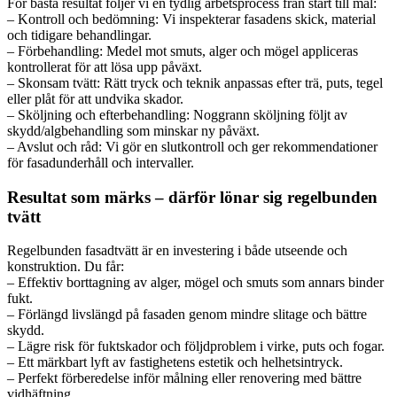
För bästa resultat följer vi en tydlig arbetsprocess från start till mål:
– Kontroll och bedömning: Vi inspekterar fasadens skick, material
och tidigare behandlingar.
– Förbehandling: Medel mot smuts, alger och mögel appliceras
kontrollerat för att lösa upp påväxt.
– Skonsam tvätt: Rätt tryck och teknik anpassas efter trä, puts, tegel
eller plåt för att undvika skador.
– Sköljning och efterbehandling: Noggrann sköljning följt av
skydd/algbehandling som minskar ny påväxt.
– Avslut och råd: Vi gör en slutkontroll och ger rekommendationer
för fasadunderhåll och intervaller.
Resultat som märks – därför lönar sig regelbunden
tvätt
Regelbunden fasadtvätt är en investering i både utseende och
konstruktion. Du får:
– Effektiv borttagning av alger, mögel och smuts som annars binder
fukt.
– Förlängd livslängd på fasaden genom mindre slitage och bättre
skydd.
– Lägre risk för fuktskador och följdproblem i virke, puts och fogar.
– Ett märkbart lyft av fastighetens estetik och helhetsintryck.
– Perfekt förberedelse inför målning eller renovering med bättre
vidhäftning.