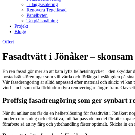
Tilläggsisolering
Renovera Tegelfasad
Panelbyten
Takplåtsmålning
Projekt
Blogg
Offert
Fasadtvätt i Jönåker – skonsam 
En ren fasad gör mer än att bara lyfta helhetsintrycket – den skyddar d
bostadsrättsföreningar som vill vårda och förlänga livslängden på sina 
Vår fasadrengöring är alltid anpassad efter material och skick: vi kan t
vind – och som ofta förhindrar dyra renoveringar längre fram. Oavsett om 
Proffsig fasadrengöring som ger synbart re
När du anlitar oss får du en helhetslösning för fasadtvätt i Jönåker
modern utrustning och effektiva, miljöanpassade medel för att skapa et
förarbete så att ny färg och ytbehandling fäster optimalt. Skicka in en 