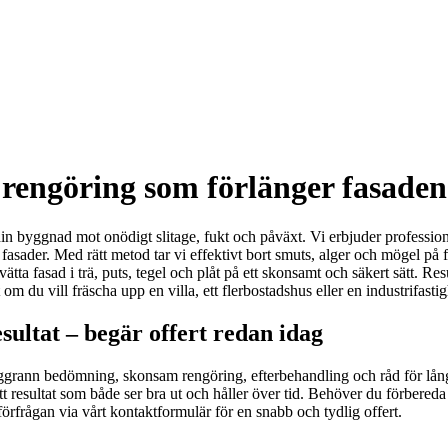
rengöring som förlänger fasaden
in byggnad mot onödigt slitage, fukt och påväxt. Vi erbjuder professionel
fasader. Med rätt metod tar vi effektivt bort smuts, alger och mögel på fa
vätta fasad i trä, puts, tegel och plåt på ett skonsamt och säkert sätt. Re
du vill fräscha upp en villa, ett flerbostadshus eller en industrifastighet
sultat – begär offert redan idag
: noggrann bedömning, skonsam rengöring, efterbehandling och råd för l
t resultat som både ser bra ut och håller över tid. Behöver du förbereda
förfrågan via vårt kontaktformulär för en snabb och tydlig offert.