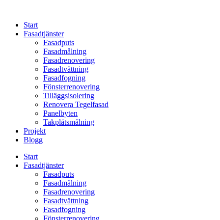
Skip
to
Start
content
Fasadtjänster
Fasadputs
Fasadmålning
Fasadrenovering
Fasadtvättning
Fasadfogning
Fönsterrenovering
Tilläggsisolering
Renovera Tegelfasad
Panelbyten
Takplåtsmålning
Projekt
Blogg
Start
Fasadtjänster
Fasadputs
Fasadmålning
Fasadrenovering
Fasadtvättning
Fasadfogning
Fönsterrenovering