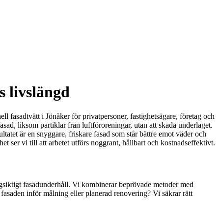
s livslängd
l fasadtvätt i Jönåker för privatpersoner, fastighetsägare, företag och
sad, liksom partiklar från luftföroreningar, utan att skada underlaget.
sultatet är en snyggare, friskare fasad som står bättre emot väder och
 ser vi till att arbetet utförs noggrant, hållbart och kostnadseffektivt.
ångsiktigt fasadunderhåll. Vi kombinerar beprövade metoder med
 fasaden inför målning eller planerad renovering? Vi säkrar rätt