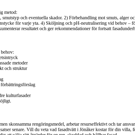
lig metod:
l, smutstyp och eventuella skador. 2) Förbehandling mot smuts, alger o
nstycke för varje yta. 4) Sköljning och pH-neutralisering vid behov – fö
menterar resultatet och ger rekommendationer för fortsatt fasadunderh
h behov:
etsintryck
assade metoder
kt och struktur
ng
förbättringsförslag
dre kulturfasader
öjligt.
iva men skonsamma rengöringsmedel, arbetar resurseffektivt och tar ansva
er senare. Vill du veta vad fasadtvätt i Jönåker kostar för din villa, fö
dig att välja rätt åtgärder för en ren, skyddad och hållbar fasad.