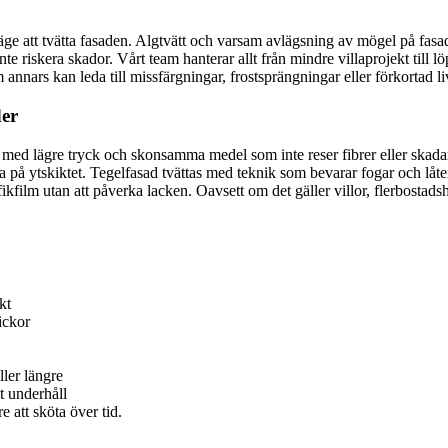
ge att tvätta fasaden. Algtvätt och varsam avlägsning av mögel på fasad gö
inte riskera skador. Vårt team hanterar allt från mindre villaprojekt till 
annars kan leda till missfärgningar, frostsprängningar eller förkortad li
der
i med lägre tryck och skonsamma medel som inte reser fibrer eller skada
a på ytskiktet. Tegelfasad tvättas med teknik som bevarar fogar och låt
kfilm utan att påverka lacken. Oavsett om det gäller villor, flerbostads
kt
ickor
ller längre
t underhåll
re att sköta över tid.