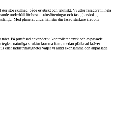
r stor skillnad, både estetiskt och tekniskt. Vi utför fasadtvätt i hela
löpande underhåll för bostadsrättsföreningar och fastighetsbolag.
vslängd. Med planerat underhåll står din fasad starkare året om.
r träet. På putsfasad använder vi kontrollerat tryck och avpassade
er teglets naturliga struktur komma fram, medan plåtfasad kräver
hus eller industrifastigheter väljer vi alltid skonsamma och anpassade