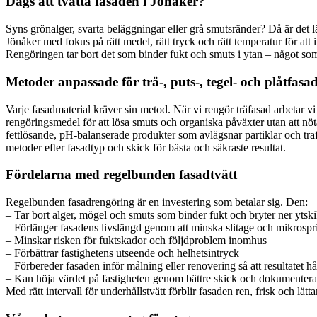
Dags att tvätta fasaden i Jönåker?
Syns grönalger, svarta beläggningar eller grå smutsränder? Då är det lä
Jönåker med fokus på rätt medel, rätt tryck och rätt temperatur för att 
Rengöringen tar bort det som binder fukt och smuts i ytan – något som 
Metoder anpassade för trä-, puts-, tegel- och plåtfasa
Varje fasadmaterial kräver sin metod. När vi rengör träfasad arbetar v
rengöringsmedel för att lösa smuts och organiska påväxter utan att nöt
fettlösande, pH-balanserade produkter som avlägsnar partiklar och trafi
metoder efter fasadtyp och skick för bästa och säkraste resultat.
Fördelarna med regelbunden fasadtvätt
Regelbunden fasadrengöring är en investering som betalar sig. Den:
– Tar bort alger, mögel och smuts som binder fukt och bryter ner ytski
– Förlänger fasadens livslängd genom att minska slitage och mikrospr
– Minskar risken för fuktskador och följdproblem inomhus
– Förbättrar fastighetens utseende och helhetsintryck
– Förbereder fasaden inför målning eller renovering så att resultatet hå
– Kan höja värdet på fastigheten genom bättre skick och dokumentera
Med rätt intervall för underhållstvätt förblir fasaden ren, frisk och lätta