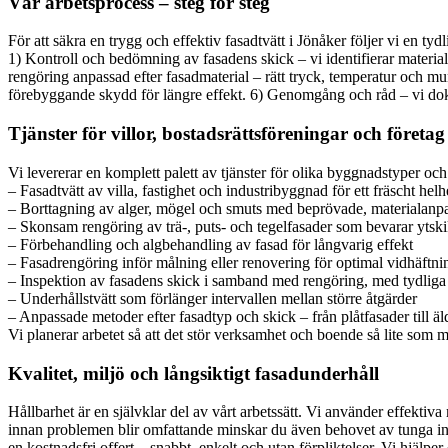
Vår arbetsprocess – steg för steg
För att säkra en trygg och effektiv fasadtvätt i Jönåker följer vi en tyd
1) Kontroll och bedömning av fasadens skick – vi identifierar materia
rengöring anpassad efter fasadmaterial – rätt tryck, temperatur och mu
förebyggande skydd för längre effekt. 6) Genomgång och råd – vi doku
Tjänster för villor, bostadsrättsföreningar och företag
Vi levererar en komplett palett av tjänster för olika byggnadstyper oc
– Fasadtvätt av villa, fastighet och industribyggnad för ett fräscht helh
– Borttagning av alger, mögel och smuts med beprövade, materialanp
– Skonsam rengöring av trä-, puts- och tegelfasader som bevarar ytski
– Förbehandling och algbehandling av fasad för långvarig effekt
– Fasadrengöring inför målning eller renovering för optimal vidhäftni
– Inspektion av fasadens skick i samband med rengöring, med tydliga 
– Underhållstvätt som förlänger intervallen mellan större åtgärder
– Anpassade metoder efter fasadtyp och skick – från plåtfasader till äl
Vi planerar arbetet så att det stör verksamhet och boende så lite som m
Kvalitet, miljö och långsiktigt fasadunderhåll
Hållbarhet är en självklar del av vårt arbetssätt. Vi använder effekt
innan problemen blir omfattande minskar du även behovet av tunga insats
en kostnadsfri offert – snabbt, enkelt och utan förpliktelser. Vi hjälper 