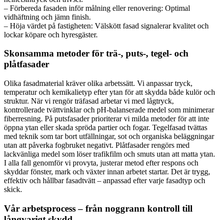
– Förbereda fasaden inför målning eller renovering: Optimal
vidhäftning och jämn finish.
– Höja värdet på fastigheten: Välskött fasad signalerar kvalitet och
lockar köpare och hyresgäster.
Skonsamma metoder för trä-, puts-, tegel- och
plåtfasader
Olika fasadmaterial kräver olika arbetssätt. Vi anpassar tryck,
temperatur och kemikalietyp efter ytan för att skydda både kulör och
struktur. När vi rengör träfasad arbetar vi med lågtryck,
kontrollerade tvättvinklar och pH-balanserade medel som minimerar
fiberresning. På putsfasader prioriterar vi milda metoder för att inte
öppna ytan eller skada spröda partier och fogar. Tegelfasad tvättas
med teknik som tar bort utfällningar, sot och organiska beläggningar
utan att påverka fogbruket negativt. Plåtfasader rengörs med
lackvänliga medel som löser trafikfilm och smuts utan att matta ytan.
I alla fall genomför vi provyta, justerar metod efter respons och
skyddar fönster, mark och växter innan arbetet startar. Det är trygg,
effektiv och hållbar fasadtvätt – anpassad efter varje fasadtyp och
skick.
Vår arbetsprocess – från noggrann kontroll till
långvarigt skydd