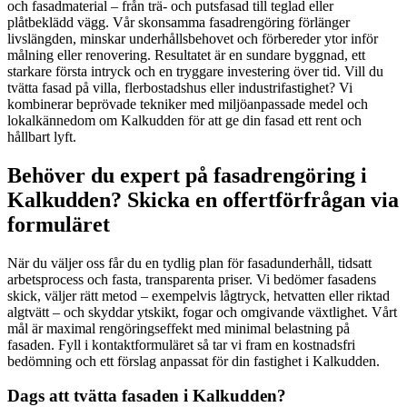
och fasadmaterial – från trä- och putsfasad till teglad eller
plåtbeklädd vägg. Vår skonsamma fasadrengöring förlänger
livslängden, minskar underhållsbehovet och förbereder ytor inför
målning eller renovering. Resultatet är en sundare byggnad, ett
starkare första intryck och en tryggare investering över tid. Vill du
tvätta fasad på villa, flerbostadshus eller industrifastighet? Vi
kombinerar beprövade tekniker med miljöanpassade medel och
lokalkännedom om Kalkudden för att ge din fasad ett rent och
hållbart lyft.
Behöver du expert på fasadrengöring i
Kalkudden? Skicka en offertförfrågan via
formuläret
När du väljer oss får du en tydlig plan för fasadunderhåll, tidsatt
arbetsprocess och fasta, transparenta priser. Vi bedömer fasadens
skick, väljer rätt metod – exempelvis lågtryck, hetvatten eller riktad
algtvätt – och skyddar ytskikt, fogar och omgivande växtlighet. Vårt
mål är maximal rengöringseffekt med minimal belastning på
fasaden. Fyll i kontaktformuläret så tar vi fram en kostnadsfri
bedömning och ett förslag anpassat för din fastighet i Kalkudden.
Dags att tvätta fasaden i Kalkudden?