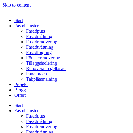
Skip to content
Start
Fasadtjänster
Fasadputs
Fasadmålning
Fasadrenovering
Fasadtvättning
Fasadfogning
Fönsterrenovering
Tilläggsisolering
Renovera Tegelfasad
Panelbyten
Takplåtsmålning
Projekt
Blogg
Offert
Start
Fasadtjänster
Fasadputs
Fasadmålning
Fasadrenovering
Fasadtvättning