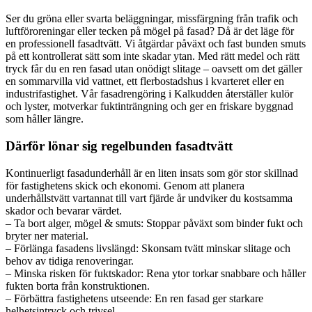
Ser du gröna eller svarta beläggningar, missfärgning från trafik och
luftföroreningar eller tecken på mögel på fasad? Då är det läge för
en professionell fasadtvätt. Vi åtgärdar påväxt och fast bunden smuts
på ett kontrollerat sätt som inte skadar ytan. Med rätt medel och rätt
tryck får du en ren fasad utan onödigt slitage – oavsett om det gäller
en sommarvilla vid vattnet, ett flerbostadshus i kvarteret eller en
industrifastighet. Vår fasadrengöring i Kalkudden återställer kulör
och lyster, motverkar fuktinträngning och ger en friskare byggnad
som håller längre.
Därför lönar sig regelbunden fasadtvätt
Kontinuerligt fasadunderhåll är en liten insats som gör stor skillnad
för fastighetens skick och ekonomi. Genom att planera
underhållstvätt vartannat till vart fjärde år undviker du kostsamma
skador och bevarar värdet.
– Ta bort alger, mögel & smuts: Stoppar påväxt som binder fukt och
bryter ner material.
– Förlänga fasadens livslängd: Skonsam tvätt minskar slitage och
behov av tidiga renoveringar.
– Minska risken för fuktskador: Rena ytor torkar snabbare och håller
fukten borta från konstruktionen.
– Förbättra fastighetens utseende: En ren fasad ger starkare
helhetsintryck och trivsel.