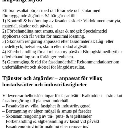
Ett bra resultat börjar med rätt förarbete och slutar med
förebyggande åtgärder. Så här går det till:
1) Kontroll & bedömning av fasadens skick: Vi dokumenterar yta,
material, skador och påväxt.
2) Förbehandling mot smuts, alger & mögel: Specialmedel
appliceras och får verka för maximal lossning.
3) Skonsam rengöring anpassad efter fasadmaterial: Låg- eller
medeltryck, hetvatten, skum eller riktad algtvätt.
4) Efterbehandling för att minska ny påväxt: Biologiskt nedbrytbar
efterbehandling som förlänger renheten.
5) Genomgång & råd för fasadunderhåll: Rekommendationer om
underhållstvätt och skötsel för långtidsresultat.
Tjänster och åtgärder – anpassat för villor,
bostadsrätter och industrifastigheter
Vi levererar helhetslösningar för fasadtvätt i Kalkudden – från akut
fasadrengöring till planerat underhåll.
– Fasadtvätt av villa, fastighet & industribyggnad
– Borttagning av alger, mögel & smuts på fasader
– Skonsam rengöring av trä-, puts- & tegelfasader
– Förbehandling & algbehandling av fasad vid påväxt
– Fasadrengöring inför målning eller renovering