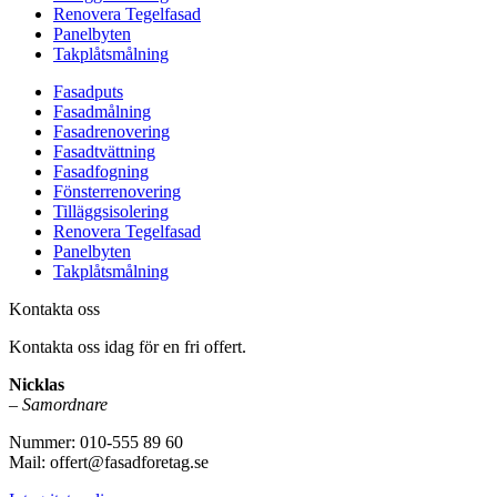
Renovera Tegelfasad
Panelbyten
Takplåtsmålning
Fasadputs
Fasadmålning
Fasadrenovering
Fasadtvättning
Fasadfogning
Fönsterrenovering
Tilläggsisolering
Renovera Tegelfasad
Panelbyten
Takplåtsmålning
Kontakta oss
Kontakta oss idag för en fri offert.
Nicklas
–
Samordnare
Nummer: 010-555 89 60
Mail: offert@fasadforetag.se