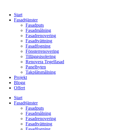
Skip
to
Start
content
Fasadtjänster
Fasadputs
Fasadmålning
Fasadrenovering
Fasadtvättning
Fasadfogning
Fönsterrenovering
Tilläggsisolering
Renovera Tegelfasad
Panelbyten
Takplåtsmålning
Projekt
Blogg
Offert
Start
Fasadtjänster
Fasadputs
Fasadmålning
Fasadrenovering
Fasadtvättning
Fasadfogning