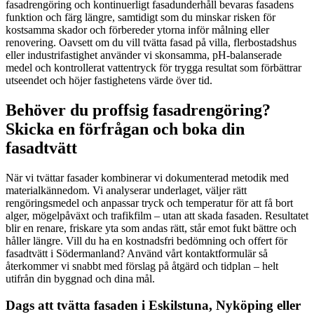
fasadrengöring och kontinuerligt fasadunderhåll bevaras fasadens
funktion och färg längre, samtidigt som du minskar risken för
kostsamma skador och förbereder ytorna inför målning eller
renovering. Oavsett om du vill tvätta fasad på villa, flerbostadshus
eller industrifastighet använder vi skonsamma, pH-balanserade
medel och kontrollerat vattentryck för trygga resultat som förbättrar
utseendet och höjer fastighetens värde över tid.
Behöver du proffsig fasadrengöring?
Skicka en förfrågan och boka din
fasadtvätt
När vi tvättar fasader kombinerar vi dokumenterad metodik med
materialkännedom. Vi analyserar underlaget, väljer rätt
rengöringsmedel och anpassar tryck och temperatur för att få bort
alger, mögelpåväxt och trafikfilm – utan att skada fasaden. Resultatet
blir en renare, friskare yta som andas rätt, står emot fukt bättre och
håller längre. Vill du ha en kostnadsfri bedömning och offert för
fasadtvätt i Södermanland? Använd vårt kontaktformulär så
återkommer vi snabbt med förslag på åtgärd och tidplan – helt
utifrån din byggnad och dina mål.
Dags att tvätta fasaden i Eskilstuna, Nyköping eller