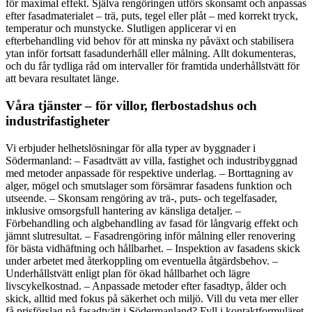
för maximal effekt. Själva rengöringen utförs skonsamt och anpassas
efter fasadmaterialet – trä, puts, tegel eller plåt – med korrekt tryck,
temperatur och munstycke. Slutligen applicerar vi en
efterbehandling vid behov för att minska ny påväxt och stabilisera
ytan inför fortsatt fasadunderhåll eller målning. Allt dokumenteras,
och du får tydliga råd om intervaller för framtida underhållstvätt för
att bevara resultatet länge.
Våra tjänster – för villor, flerbostadshus och
industrifastigheter
Vi erbjuder helhetslösningar för alla typer av byggnader i
Södermanland: – Fasadtvätt av villa, fastighet och industribyggnad
med metoder anpassade för respektive underlag. – Borttagning av
alger, mögel och smutslager som försämrar fasadens funktion och
utseende. – Skonsam rengöring av trä-, puts- och tegelfasader,
inklusive omsorgsfull hantering av känsliga detaljer. –
Förbehandling och algbehandling av fasad för långvarig effekt och
jämnt slutresultat. – Fasadrengöring inför målning eller renovering
för bästa vidhäftning och hållbarhet. – Inspektion av fasadens skick
under arbetet med återkoppling om eventuella åtgärdsbehov. –
Underhållstvätt enligt plan för ökad hållbarhet och lägre
livscykelkostnad. – Anpassade metoder efter fasadtyp, ålder och
skick, alltid med fokus på säkerhet och miljö. Vill du veta mer eller
få prisförslag på fasadtvätt i Södermanland? Fyll i kontaktformuläret