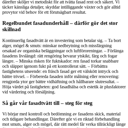
därefter sköljer vi metodiskt för att tvätta fasad rent och säkert. Vi
täcker känsliga detaljer, skyddar intilliggande växter och gör alltid
provytor vid behov för ett förutsägbart resultat.
Regelbundet fasadunderhåll – därför gör det stor
skillnad
Kontinuerlig fasadtvätt är en investering som betalar sig. – Ta bort
alger, mögel & smuts: minskar nedbrytning och missfärgning
orsakad av organiska beläggningar och luftföroreningar. – Förlänga
fasadens livslängd: rätt rengöring bevarar ytskikt, färg och fogar
längre. – Minska risken för fuktskador: ren fasad torkar snabbare
och släpper igenom fukt på ett kontrollerat sätt. – Förbättra
fastighetens utseende: en fräsch fasad ger ett välskött intryck och
bättre trivsel. – Förbereda fasaden inför målning eller renovering:
rengjorda ytor ger bättre vidhäftning och hållbarare slutresultat. –
Höja värdet på fastigheten: god fasadhälsa och estetik är plusfaktorer
vid värdering och försäljning.
Så går vår fasadtvätt till – steg för steg
Vi börjar med kontroll och bedömning av fasadens skick, material
och tidigare behandlingar. Därefter gör vi en riktad förbehandling
mot smuts, alger och mögel, där rätt medel får verka tillräckligt länge