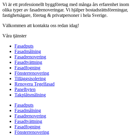
Vi är ett professionellt byggföretag med många års erfarenhet inom
olika typer av fasadrenoveringar. Vi hjälper bostadsrättsföreningar,
fastighetsägare, företag & privatpersoner i hela Sverige.
Välkommen att kontakta oss redan idag!
Våra tjänster
Fasadputs
Fasadmålning
Fasadrenovering
Fasadtvättning
Fasadfogning
Fönsterrenovering
Tilläggsisolering
Renovera Tegelfasad
Panelbyten
Takplåtsmålning
Fasadputs
Fasadmålning
Fasadrenovering
Fasadtvättning
Fasadfogning
Fönsterrenovering