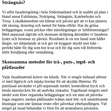
Strängnäs?
Vi utför fasadrengöring i hela Södermanland och är snabbt på plats i
bland annat Eskilstuna, Nyköping, Strängnäs, Katrineholm och
Trosa. Lokalkännedom om klimat och påväxt gör att vi kan planera
rätt säsong, dosering och metod för bästa effekt. Har du gröna
beläggningar, svarta prickar eller missfärgningar av luftföroreningar?
Med anpassad algtvätt och skonsam sköljning återställer vi fasadens
lyster och bromsar ny påväxt. Resultatet är en ren fasad som håller
längre, ser inbjudande ut och ger ett tryggare skydd mot fukt –
perfekt både för dig som bor kvar och för dig som vill förbereda
inför försäljning eller ommålning.
Skonsamma metoder för trä-, puts-, tegel- och
plåtfasader
Varje fasadmaterial kräver sin teknik. När vi rengör träfasad arbetar
vi med lågtryck och mjuka borstar för att skydda fibrerna. På
putsfasad använder vi pH-anpassade medel, kontrollerat tryck och
breda munstycken för att undvika ytskador. Tegelfasad rengörs med
medel som löser organiska beläggningar och sot utan att påverka
fogar negativt, medan plåtfasader tvättas med fett- och smutslösande
lösningar som inte lämnar rester eller påverkar ytbehandlingen. Vid
mögel på fasad behandlar vi först för att neutralisera påväxten,