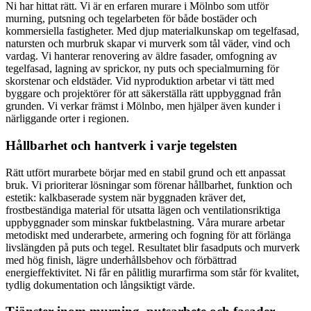
Ni har hittat rätt. Vi är en erfaren murare i Mölnbo som utför
murning, putsning och tegelarbeten för både bostäder och
kommersiella fastigheter. Med djup materialkunskap om tegelfasad,
natursten och murbruk skapar vi murverk som tål väder, vind och
vardag. Vi hanterar renovering av äldre fasader, omfogning av
tegelfasad, lagning av sprickor, ny puts och specialmurning för
skorstenar och eldstäder. Vid nyproduktion arbetar vi tätt med
byggare och projektörer för att säkerställa rätt uppbyggnad från
grunden. Vi verkar främst i Mölnbo, men hjälper även kunder i
närliggande orter i regionen.
Hållbarhet och hantverk i varje tegelsten
Rätt utfört murarbete börjar med en stabil grund och ett anpassat
bruk. Vi prioriterar lösningar som förenar hållbarhet, funktion och
estetik: kalkbaserade system när byggnaden kräver det,
frostbeständiga material för utsatta lägen och ventilationsriktiga
uppbyggnader som minskar fuktbelastning. Våra murare arbetar
metodiskt med underarbete, armering och fogning för att förlänga
livslängden på puts och tegel. Resultatet blir fasadputs och murverk
med hög finish, lägre underhållsbehov och förbättrad
energieffektivitet. Ni får en pålitlig murarfirma som står för kvalitet,
tydlig dokumentation och långsiktigt värde.