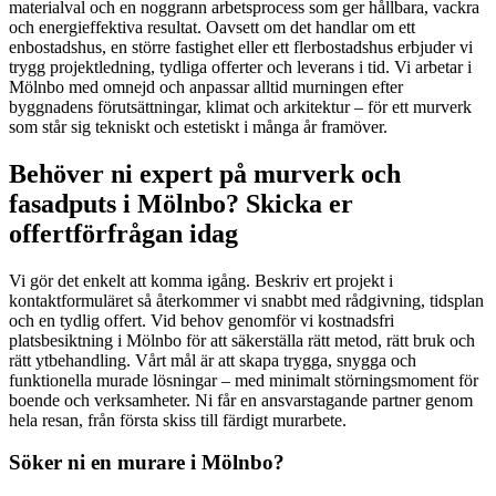
materialval och en noggrann arbetsprocess som ger hållbara, vackra
och energieffektiva resultat. Oavsett om det handlar om ett
enbostadshus, en större fastighet eller ett flerbostadshus erbjuder vi
trygg projektledning, tydliga offerter och leverans i tid. Vi arbetar i
Mölnbo med omnejd och anpassar alltid murningen efter
byggnadens förutsättningar, klimat och arkitektur – för ett murverk
som står sig tekniskt och estetiskt i många år framöver.
Behöver ni expert på murverk och
fasadputs i Mölnbo? Skicka er
offertförfrågan idag
Vi gör det enkelt att komma igång. Beskriv ert projekt i
kontaktformuläret så återkommer vi snabbt med rådgivning, tidsplan
och en tydlig offert. Vid behov genomför vi kostnadsfri
platsbesiktning i Mölnbo för att säkerställa rätt metod, rätt bruk och
rätt ytbehandling. Vårt mål är att skapa trygga, snygga och
funktionella murade lösningar – med minimalt störningsmoment för
boende och verksamheter. Ni får en ansvarstagande partner genom
hela resan, från första skiss till färdigt murarbete.
Söker ni en murare i Mölnbo?