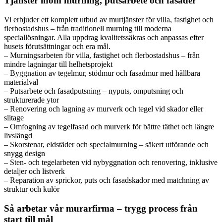
Tjänster inom murning, putsarbete och fasader
Vi erbjuder ett komplett utbud av murtjänster för villa, fastighet och
flerbostadshus – från traditionell murning till moderna
speciallösningar. Alla uppdrag kvalitetssäkras och anpassas efter
husets förutsättningar och era mål.
– Murningsarbeten för villa, fastighet och flerbostadshus – från
mindre lagningar till helhetsprojekt
– Byggnation av tegelmur, stödmur och fasadmur med hållbara
materialval
– Putsarbete och fasadputsning – nyputs, omputsning och
strukturerade ytor
– Renovering och lagning av murverk och tegel vid skador eller
slitage
– Omfogning av tegelfasad och murverk för bättre täthet och längre
livslängd
– Skorstenar, eldstäder och specialmurning – säkert utförande och
snygg design
– Sten- och tegelarbeten vid nybyggnation och renovering, inklusive
detaljer och listverk
– Reparation av sprickor, puts och fasadskador med matchning av
struktur och kulör
Så arbetar vår murarfirma – trygg process från
start till mål