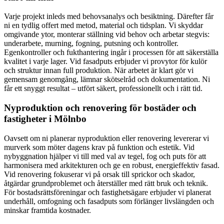
Varje projekt inleds med behovsanalys och besiktning. Därefter får
ni en tydlig offert med metod, material och tidsplan. Vi skyddar
omgivande ytor, monterar ställning vid behov och arbetar stegvis:
underarbete, murning, fogning, putsning och kontroller.
Egenkontroller och fukthantering ingår i processen för att säkerställa
kvalitet i varje lager. Vid fasadputs erbjuder vi provytor för kulör
och struktur innan full produktion. När arbetet är klart gör vi
gemensam genomgång, lämnar skötselråd och dokumentation. Ni
får ett snyggt resultat – utfört säkert, professionellt och i rätt tid.
Nyproduktion och renovering för bostäder och
fastigheter i Mölnbo
Oavsett om ni planerar nyproduktion eller renovering levererar vi
murverk som möter dagens krav på funktion och estetik. Vid
nybyggnation hjälper vi till med val av tegel, fog och puts för att
harmonisera med arkitekturen och ge en robust, energieffektiv fasad.
Vid renovering fokuserar vi på orsak till sprickor och skador,
åtgärdar grundproblemet och återställer med rätt bruk och teknik.
För bostadsrättsföreningar och fastighetsägare erbjuder vi planerat
underhåll, omfogning och fasadputs som förlänger livslängden och
minskar framtida kostnader.