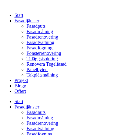
Skip
to
Start
content
Fasadtjänster
Fasadputs
Fasadmålning
Fasadrenovering
Fasadtvättning
Fasadfogning
Fönsterrenovering
Tilläggsisolering
Renovera Tegelfasad
Panelbyten
Takplåtsmålning
Projekt
Blogg
Offert
Start
Fasadtjänster
Fasadputs
Fasadmålning
Fasadrenovering
Fasadtvättning
Fasadfogning