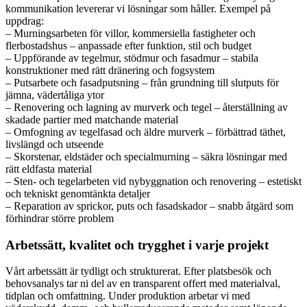
kommunikation levererar vi lösningar som håller. Exempel på
uppdrag:
– Murningsarbeten för villor, kommersiella fastigheter och
flerbostadshus – anpassade efter funktion, stil och budget
– Uppförande av tegelmur, stödmur och fasadmur – stabila
konstruktioner med rätt dränering och fogsystem
– Putsarbete och fasadputsning – från grundning till slutputs för
jämna, vädertåliga ytor
– Renovering och lagning av murverk och tegel – återställning av
skadade partier med matchande material
– Omfogning av tegelfasad och äldre murverk – förbättrad täthet,
livslängd och utseende
– Skorstenar, eldstäder och specialmurning – säkra lösningar med
rätt eldfasta material
– Sten- och tegelarbeten vid nybyggnation och renovering – estetiskt
och tekniskt genomtänkta detaljer
– Reparation av sprickor, puts och fasadskador – snabb åtgärd som
förhindrar större problem
Arbetssätt, kvalitet och trygghet i varje projekt
Vårt arbetssätt är tydligt och strukturerat. Efter platsbesök och
behovsanalys tar ni del av en transparent offert med materialval,
tidplan och omfattning. Under produktion arbetar vi med