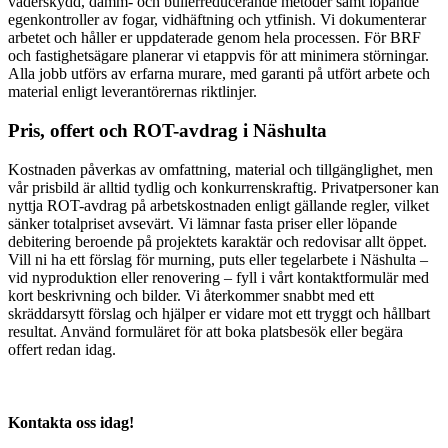
väderskydd, damm- och bullerreducerande metoder samt löpande
egenkontroller av fogar, vidhäftning och ytfinish. Vi dokumenterar
arbetet och håller er uppdaterade genom hela processen. För BRF
och fastighetsägare planerar vi etappvis för att minimera störningar.
Alla jobb utförs av erfarna murare, med garanti på utfört arbete och
material enligt leverantörernas riktlinjer.
Pris, offert och ROT-avdrag i Näshulta
Kostnaden påverkas av omfattning, material och tillgänglighet, men
vår prisbild är alltid tydlig och konkurrenskraftig. Privatpersoner kan
nyttja ROT-avdrag på arbetskostnaden enligt gällande regler, vilket
sänker totalpriset avsevärt. Vi lämnar fasta priser eller löpande
debitering beroende på projektets karaktär och redovisar allt öppet.
Vill ni ha ett förslag för murning, puts eller tegelarbete i Näshulta –
vid nyproduktion eller renovering – fyll i vårt kontaktformulär med
kort beskrivning och bilder. Vi återkommer snabbt med ett
skräddarsytt förslag och hjälper er vidare mot ett tryggt och hållbart
resultat. Använd formuläret för att boka platsbesök eller begära
offert redan idag.
Kontakta oss idag!