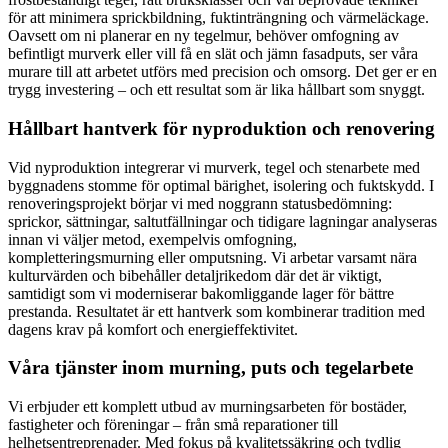
för att minimera sprickbildning, fuktinträngning och värmeläckage.
Oavsett om ni planerar en ny tegelmur, behöver omfogning av
befintligt murverk eller vill få en slät och jämn fasadputs, ser våra
murare till att arbetet utförs med precision och omsorg. Det ger er en
trygg investering – och ett resultat som är lika hållbart som snyggt.
Hållbart hantverk för nyproduktion och renovering
Vid nyproduktion integrerar vi murverk, tegel och stenarbete med
byggnadens stomme för optimal bärighet, isolering och fuktskydd. I
renoveringsprojekt börjar vi med noggrann statusbedömning:
sprickor, sättningar, saltutfällningar och tidigare lagningar analyseras
innan vi väljer metod, exempelvis omfogning,
kompletteringsmurning eller omputsning. Vi arbetar varsamt nära
kulturvärden och bibehåller detaljrikedom där det är viktigt,
samtidigt som vi moderniserar bakomliggande lager för bättre
prestanda. Resultatet är ett hantverk som kombinerar tradition med
dagens krav på komfort och energieffektivitet.
Våra tjänster inom murning, puts och tegelarbete
Vi erbjuder ett komplett utbud av murningsarbeten för bostäder,
fastigheter och föreningar – från små reparationer till
helhetsentreprenader. Med fokus på kvalitetssäkring och tydlig