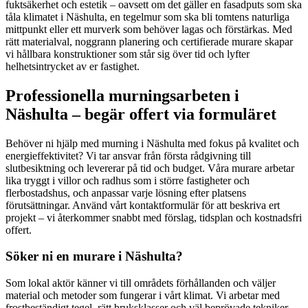
fuktsäkerhet och estetik – oavsett om det gäller en fasadputs som ska
tåla klimatet i Näshulta, en tegelmur som ska bli tomtens naturliga
mittpunkt eller ett murverk som behöver lagas och förstärkas. Med
rätt materialval, noggrann planering och certifierade murare skapar
vi hållbara konstruktioner som står sig över tid och lyfter
helhetsintrycket av er fastighet.
Professionella murningsarbeten i
Näshulta – begär offert via formuläret
Behöver ni hjälp med murning i Näshulta med fokus på kvalitet och
energieffektivitet? Vi tar ansvar från första rådgivning till
slutbesiktning och levererar på tid och budget. Våra murare arbetar
lika tryggt i villor och radhus som i större fastigheter och
flerbostadshus, och anpassar varje lösning efter platsens
förutsättningar. Använd vårt kontaktformulär för att beskriva ert
projekt – vi återkommer snabbt med förslag, tidsplan och kostnadsfri
offert.
Söker ni en murare i Näshulta?
Som lokal aktör känner vi till områdets förhållanden och väljer
material och metoder som fungerar i vårt klimat. Vi arbetar med
frostbeständigt tegel, rätt bruksklasser och väl beprövade tekniker