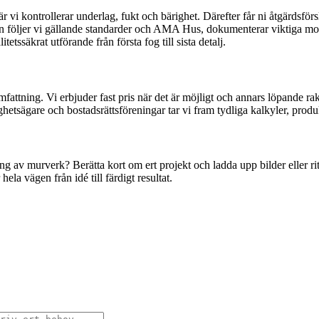
i kontrollerar underlag, fukt och bärighet. Därefter får ni åtgärdsförsl
ion följer vi gällande standarder och AMA Hus, dokumenterar viktiga mo
tetssäkrat utförande från första fog till sista detalj.
mfattning. Vi erbjuder fast pris när det är möjligt och annars löpande 
ghetsägare och bostadsrättsföreningar tar vi fram tydliga kalkyler, prod
ring av murverk? Berätta kort om ert projekt och ladda upp bilder eller
hela vägen från idé till färdigt resultat.