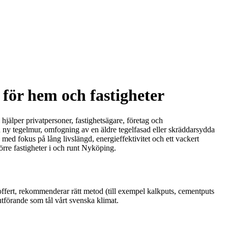
för hem och fastigheter
jälper privatpersoner, fastighetsägare, företag och
en ny tegelmur, omfogning av en äldre tegelfasad eller skräddarsydda
d med fokus på lång livslängd, energieffektivitet och ett vackert
törre fastigheter i och runt Nyköping.
ig offert, rekommenderar rätt metod (till exempel kalkputs, cementputs
t utförande som tål vårt svenska klimat.