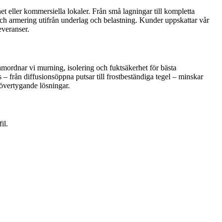
t eller kommersiella lokaler. Från små lagningar till kompletta
 och armering utifrån underlag och belastning. Kunder uppskattar vår
everanser.
ordnar vi murning, isolering och fuktsäkerhet för bästa
ts – från diffusionsöppna putsar till frostbeständiga tegel – minskar
 övertygande lösningar.
il.