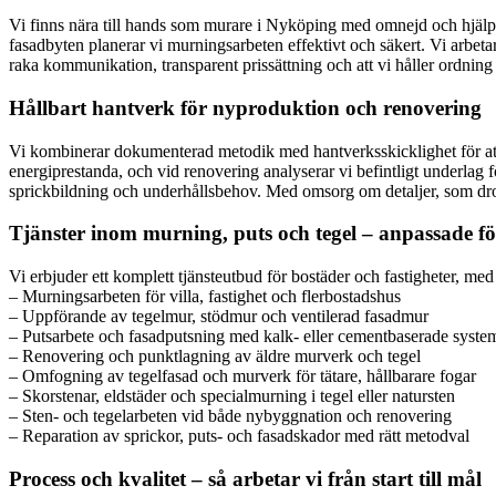
Vi finns nära till hands som murare i Nyköping med omnejd och hjälper 
fasadbyten planerar vi murningsarbeten effektivt och säkert. Vi arbeta
raka kommunikation, transparent prissättning och att vi håller ordning
Hållbart hantverk för nyproduktion och renovering
Vi kombinerar dokumenterad metodik med hantverksskicklighet för att
energiprestanda, och vid renovering analyserar vi befintligt underlag för
sprickbildning och underhållsbehov. Med omsorg om detaljer, som dropp
Tjänster inom murning, puts och tegel – anpassade fö
Vi erbjuder ett komplett tjänsteutbud för bostäder och fastigheter, med
– Murningsarbeten för villa, fastighet och flerbostadshus
– Uppförande av tegelmur, stödmur och ventilerad fasadmur
– Putsarbete och fasadputsning med kalk- eller cementbaserade syste
– Renovering och punktlagning av äldre murverk och tegel
– Omfogning av tegelfasad och murverk för tätare, hållbarare fogar
– Skorstenar, eldstäder och specialmurning i tegel eller natursten
– Sten- och tegelarbeten vid både nybyggnation och renovering
– Reparation av sprickor, puts- och fasadskador med rätt metodval
Process och kvalitet – så arbetar vi från start till mål