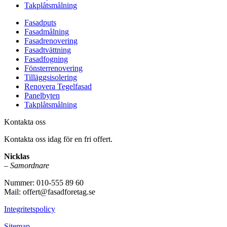
Takplåtsmålning
Fasadputs
Fasadmålning
Fasadrenovering
Fasadtvättning
Fasadfogning
Fönsterrenovering
Tilläggsisolering
Renovera Tegelfasad
Panelbyten
Takplåtsmålning
Kontakta oss
Kontakta oss idag för en fri offert.
Nicklas
–
Samordnare
Nummer: 010-555 89 60
Mail: offert@fasadforetag.se
Integritetspolicy
Sitemap