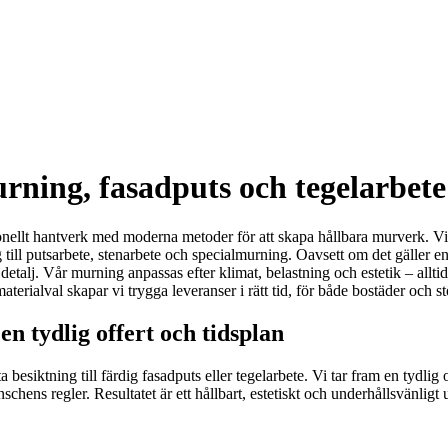
ning, fasadputs och tegelarbete 
ellt hantverk med moderna metoder för att skapa hållbara murverk. Vi h
 till putsarbete, stenarbete och specialmurning. Oavsett om det gäller 
 detalj. Vår murning anpassas efter klimat, belastning och estetik – allti
terialval skapar vi trygga leveranser i rätt tid, för både bostäder och s
n tydlig offert och tidsplan
sta besiktning till färdig fasadputs eller tegelarbete. Vi tar fram en tydl
anschens regler. Resultatet är ett hållbart, estetiskt och underhållsvänlig