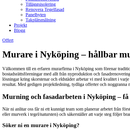
Tilläggsisolering
Renovera Tegelfasad
Panelbyten
Takplåtsmålning
Projekt
Blogg
Offert
Murare i Nyköping – hållbar mur
Välkommen till en erfaren murarfirma i Nyköping som förenar tradition
bostadsrättsföreningar med allt från nyproduktion och fasadrenovering
lösningar kring skorstenar och eldstäder arbetar vi med kvalitet i varje
resultat. Med gedigen projektledning, tydliga offerter och noggranna ma
Murning och fasadarbeten i Nyköping – få e
När ni anlitar oss får ni ett kunnigt team som planerar arbetet från för
eller murverk i tegel/natursten) och säkerställer att varje steg följer br
Söker ni en murare i Nyköping?