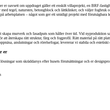
er oavsett om uppdraget gäller ett enskilt villaprojekt, en BRF-fastighe
r med tegel, natursten, betongblock och lättklinker, och väljer fogbruk
 på arbetsplatsen – något som ger ett smidigt projekt med förutsägbara l
 skapa murverk och fasadputs som håller över tid. Vid nyproduktion sam
 att återskapa rätt struktur, färg och fogprofil. Rätt material på rätt pla
näsa, anslutningar och rörelsefogar, levererar vi stabila och estetiskt
r er
 lösningar som skräddarsys efter husets förutsättningar och er designprof
m