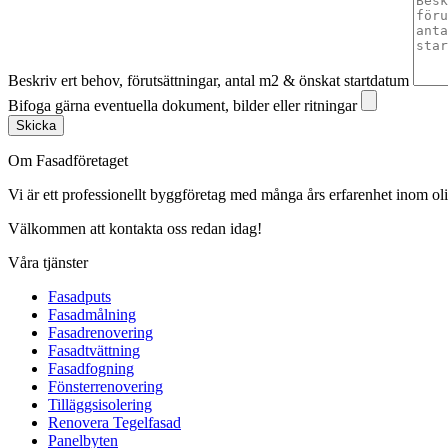
Beskriv ert behov, förutsättningar, antal m2 & önskat startdatum
Bifoga gärna eventuella dokument, bilder eller ritningar
Skicka
Om Fasadföretaget
Vi är ett professionellt byggföretag med många års erfarenhet inom olik
Välkommen att kontakta oss redan idag!
Våra tjänster
Fasadputs
Fasadmålning
Fasadrenovering
Fasadtvättning
Fasadfogning
Fönsterrenovering
Tilläggsisolering
Renovera Tegelfasad
Panelbyten