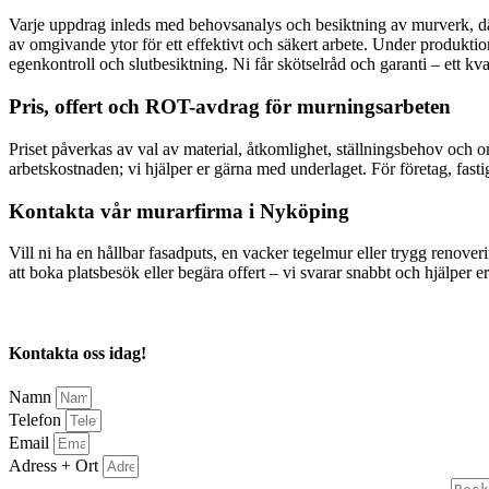
Varje uppdrag inleds med behovsanalys och besiktning av murverk, där v
av omgivande ytor för ett effektivt och säkert arbete. Under produkt
egenkontroll och slutbesiktning. Ni får skötselråd och garanti – ett kvali
Pris, offert och ROT-avdrag för murningsarbeten
Priset påverkas av val av material, åtkomlighet, ställningsbehov och o
arbetskostnaden; vi hjälper er gärna med underlaget. För företag, fasti
Kontakta vår murarfirma i Nyköping
Vill ni ha en hållbar fasadputs, en vacker tegelmur eller trygg renove
att boka platsbesök eller begära offert – vi svarar snabbt och hjälper er 
Kontakta oss idag!
Namn
Telefon
Email
Adress + Ort