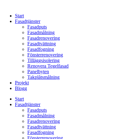
Skip
to
Start
content
Fasadtjänster
Fasadputs
Fasadmålning
Fasadrenovering
Fasadtvättning
Fasadfogning
Fönsterrenovering
Tilläggsisolering
Renovera Tegelfasad
Panelbyten
Takplåtsmålning
Projekt
Blogg
Start
Fasadtjänster
Fasadputs
Fasadmålning
Fasadrenovering
Fasadtvättning
Fasadfogning
Fönsterrenovering