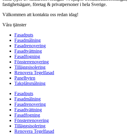
fastighetsägare, företag & privatpersoner i hela Sverige.
Välkommen att kontakta oss redan idag!
Våra tjänster
Fasadputs
Fasadmålning
Fasadrenovering
Fasadtvättning
Fasadfogning
Fönsterrenovering
Tilläggsisolering
Renovera Tegelfasad
Panelbyten
Takplåtsmålning
Fasadputs
Fasadmålning
Fasadrenovering
Fasadtvättning
Fasadfogning
Fönsterrenovering
Tilläggsisolering
Renovera Tegelfasad