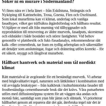
Söker ni en murare i Södermanland?
Vi finns nära er i hela länet – från Eskilstuna, Strängnäs och
Nyköping till Katrineholm, Trosa, Gnesta, Flen och Oxelösund.
Som lokal murarfirma kan vi klimat, underlag och vanliga
fasadtyper, vilket ger träffsäkra åtgärdsförslag och hållbara resultat.
Vi hjälper er med allt från murning vid tillbyggnader och
nyproduktion till renovering av äldre murverk, fasadputs, skorstenar
och eldstäder i både bostäder och större fastigheter. Vid behov
genomför vi platsbesök och fukt-/fasadanalys, rekommenderar rätt
kalk- eller cementbruk, tar fram en tydlig arbetsplan och säkerställer
att detaljer som anslutningar, fogar och dränering utförs korrekt – för
ett säkert, snyggt och långlivat murarbete.
Hållbart hantverk och material som tål nordiskt
klimat
Rätt materialval är avgörande för ett beständigt murverk. Vi arbetar
med högkvalitativt tegel, natursten och lättklinker i kombination med
väl avvägda brukstyper – från kalkbruk i kulturhistoriska fasader till
frostbeständiga cementbaserade bruk där det krävs. Våra putsarbeten
utförs med diffusionsöppna system för att väggen ska andas och
motstå fukt, samtidigt som ytan blir jämn och slitstark. Vi prioriterar
hållbarhet genom att reparera där det går, återbruka tegel när det är