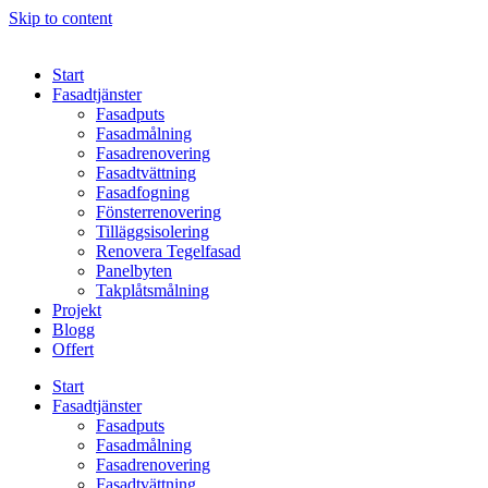
Skip to content
Start
Fasadtjänster
Fasadputs
Fasadmålning
Fasadrenovering
Fasadtvättning
Fasadfogning
Fönsterrenovering
Tilläggsisolering
Renovera Tegelfasad
Panelbyten
Takplåtsmålning
Projekt
Blogg
Offert
Start
Fasadtjänster
Fasadputs
Fasadmålning
Fasadrenovering
Fasadtvättning