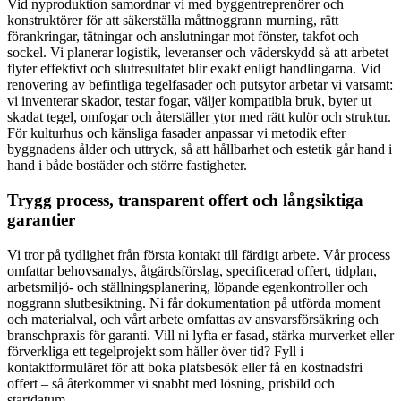
Vid nyproduktion samordnar vi med byggentreprenörer och
konstruktörer för att säkerställa måttnoggrann murning, rätt
förankringar, tätningar och anslutningar mot fönster, takfot och
sockel. Vi planerar logistik, leveranser och väderskydd så att arbetet
flyter effektivt och slutresultatet blir exakt enligt handlingarna. Vid
renovering av befintliga tegelfasader och putsytor arbetar vi varsamt:
vi inventerar skador, testar fogar, väljer kompatibla bruk, byter ut
skadat tegel, omfogar och återställer ytor med rätt kulör och struktur.
För kulturhus och känsliga fasader anpassar vi metodik efter
byggnadens ålder och uttryck, så att hållbarhet och estetik går hand i
hand i både bostäder och större fastigheter.
Trygg process, transparent offert och långsiktiga
garantier
Vi tror på tydlighet från första kontakt till färdigt arbete. Vår process
omfattar behovsanalys, åtgärdsförslag, specificerad offert, tidplan,
arbetsmiljö- och ställningsplanering, löpande egenkontroller och
noggrann slutbesiktning. Ni får dokumentation på utförda moment
och materialval, och vårt arbete omfattas av ansvarsförsäkring och
branschpraxis för garanti. Vill ni lyfta er fasad, stärka murverket eller
förverkliga ett tegelprojekt som håller över tid? Fyll i
kontaktformuläret för att boka platsbesök eller få en kostnadsfri
offert – så återkommer vi snabbt med lösning, prisbild och
startdatum.