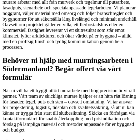
murare arbetar med allt från murverk och tegelmur till putsarbete,
fasadputs, stenarbete och specialanpassade tegelarbeten. Vi planerar
noggrant, väljer material med omsorg och följer branschregler och
byggnormer för att säkerställa lång livslängd och minimalt underhåll.
Oavsett om projektet gäller en villa, ett flerbostadshus eller en
kommersiell fastighet levererar vi ett slutresultat som står emot
klimatet, lyfter arkitekturen och ökar värdet på er byggnad – alltid
med en proffsig finish och tydlig kommunikation genom hela
processen.
Behöver ni hjälp med murningsarbeten i
Södermanland? Begär offert via vårt
formulär
När ni vill ha ett tryggt utfört murarbete med hög precision är vi rätt
partner. Vårt team av skickliga murare hjälper er att hitta rätt lösning
för fasader, tegel, puts och sten – oavsett omfattning. Vi tar ansvar
för projektering, logistik, tidsplan och kvalitetssäkring, så att ni kan
känna er trygga från start till slutbesiktning. Skicka en förfrågan via
kontaktformuläret för snabb återkoppling med prisindikation och
förslag på lämpliga material och metoder anpassade för er byggnad
och budget.