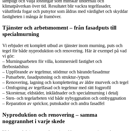
lämpligt och välja lösningar som minskar underhåll och
klimatpåverkan över tid. Resultatet blir vackra tegelfasader,
välutförda fogar och putsytor som åldras med värdighet och skyddar
fastigheten i många år framöver.
Tjänster och arbetsmoment – från fasadputs till
specialmurning
Vi erbjuder ett komplett utbud av tjänster inom murning, puts och
tegel för både nyproduktion och renovering. Här är exempel på vad
vi gör:
– Murningsarbeten för villa, kommersiell fastighet och
flerbostadshus
– Uppförande av tegelmur, stödmur och bärande/fasadmur
– Putsarbete, fasadputsning och struktur-/ytputs
– Renovering, lagning och komplettering av äldre murverk och tegel
– Omfogning av tegelfasad och tegelmur med rätt fogprofil
– Skorstenar, eldstäder, inklädnader och specialmurning i detalj
– Sten- och tegelarbeten vid både nybyggnation och ombyggnation
– Reparation av sprickor, putsskador och andra fasadfel
Nyproduktion och renovering – samma
noggrannhet i varje skede