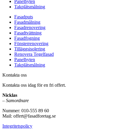
Panelbyten
Takplåtsmålning
Fasadputs
Fasadmålning
Fasadrenovering
Fasadtvättning
Fasadfogning
Fönsterrenovering
Tilläggsisolering
Renovera Tegelfasad
Panelbyten
Takplåtsmålning
Kontakta oss
Kontakta oss idag för en fri offert.
Nicklas
–
Samordnare
Nummer: 010-555 89 60
Mail: offert@fasadforetag.se
Integritetspolicy