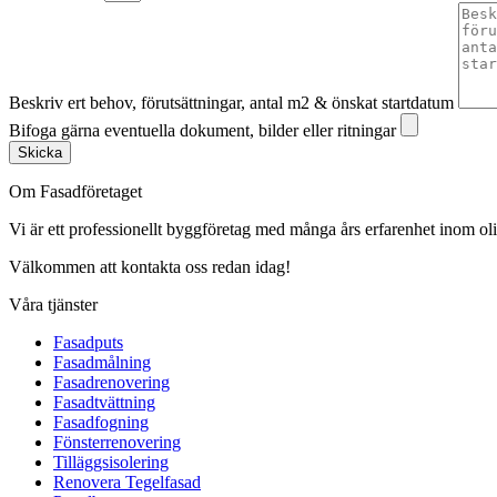
Beskriv ert behov, förutsättningar, antal m2 & önskat startdatum
Bifoga gärna eventuella dokument, bilder eller ritningar
Skicka
Om Fasadföretaget
Vi är ett professionellt byggföretag med många års erfarenhet inom olik
Välkommen att kontakta oss redan idag!
Våra tjänster
Fasadputs
Fasadmålning
Fasadrenovering
Fasadtvättning
Fasadfogning
Fönsterrenovering
Tilläggsisolering
Renovera Tegelfasad