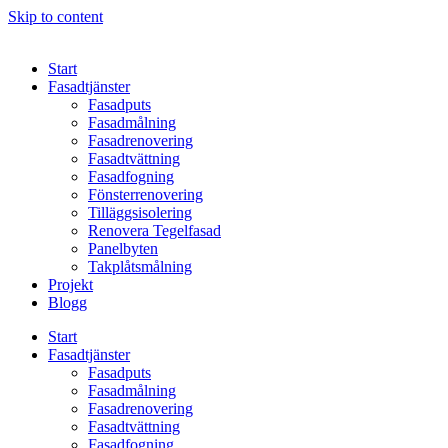
Skip to content
Start
Fasadtjänster
Fasadputs
Fasadmålning
Fasadrenovering
Fasadtvättning
Fasadfogning
Fönsterrenovering
Tilläggsisolering
Renovera Tegelfasad
Panelbyten
Takplåtsmålning
Projekt
Blogg
Start
Fasadtjänster
Fasadputs
Fasadmålning
Fasadrenovering
Fasadtvättning
Fasadfogning