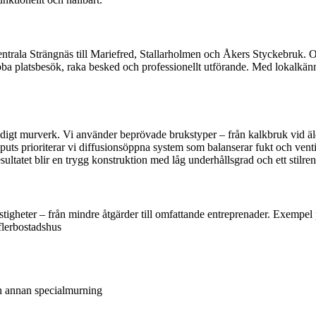
entrala Strängnäs till Mariefred, Stallarholmen och Åkers Styckebruk. O
abba platsbesök, raka besked och professionellt utförande. Med lokalkä
ndigt murverk. Vi använder beprövade brukstyper – från kalkbruk vid äld
dputs prioriterar vi diffusionsöppna system som balanserar fukt och ven
sultatet blir en trygg konstruktion med låg underhållsgrad och ett stil
stigheter – från mindre åtgärder till omfattande entreprenader. Exempel
flerbostadshus
ch annan specialmurning