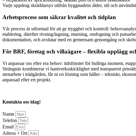
Varje uppdrag skräddarsys utifrån byggnadens ålder, stil och användnin
Arbetsprocess som säkrar kvalitet och tidplan
Vår process är utformad för att ge trygghet och kontroll: behovsanalys
etablering, därefter rivning/lagning, murning, omfogning och putsarbet
dokumentation, och avslutar med en gemensam genomgång och skötselråd
För BRF, företag och villaägare – flexibla upplägg och
Vi anpassar oss efter era behov: tidsfönster för bullriga moment, etap
Strängnäs kombinerar vi hantverksskicklighet med transparent prissättn
stenarbete i trädgården, får ni en lösning som håller – tekniskt, ekonom
anpassad efter ert projekt.
Kontakta oss idag!
Namn
Telefon
Email
Adress + Ort