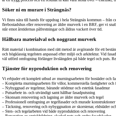
Söker ni en murare i Strängnäs?
Vi finns nära till hands för uppdrag i hela Strängnäs kommun – från c
flerbostadshus eller renovering av äldre murverk i en BRF, ger vi sn
står emot årstidernas påfrestningar och åldras vackert över tid.
Hållbara materialval och noggrant murverk
Rätt material i kombination med rätt metod är avgörande för ett bestä
och högklassig tegelsten anpassad efter miljö och arkitektur. Vid fasa
väl utförd omfogning förlänger livslängden på både tegel och puts. Re
Tjänster för nyproduktion och renovering
Vi erbjuder ett komplett utbud av murningsarbeten för bostäder och fa
– Kompletta murningsarbeten för villor, kommersiella fastigheter och 
– Nybyggnad av tegelmur, bärande stödmur och estetisk fasadmur
– Putsarbete in- och utvändigt samt hållbar fasadputsning
– Skonsam renovering och lagning av äldre murverk och tegel
– Professionell omfogning av tegelfasader och murade konstruktioner
– Täckning, renovering och nybyggnation av skorstenar, eldstäder o
– Sten- och tegelarbeten vid både nyproduktion och renovering
– Reparation av sprickbildning, skadad puts och andra fasadskador