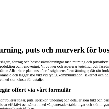
rning, puts och murverk för bos
etsägare, företag och bostadsrättsföreningar med murning och putsarbete
roduktion och renovering. Vi bygger och reparerar tegelmur och fasadm
er. Allt arbete planeras efter fastighetens förutsättningar, där rätt bruk,
omnejd och lägger stor vikt vid tydlig kommunikation, säkerhet och tidspl
e med stor känsla för detaljer.
gär offert via vårt formulär
ntrollerar fogar, puts, sprickor, underlag och detaljer som fukt och bär
etar effektivt och säkert, med välplanerade etableringar och störningsm
unktionellt och hållbart.