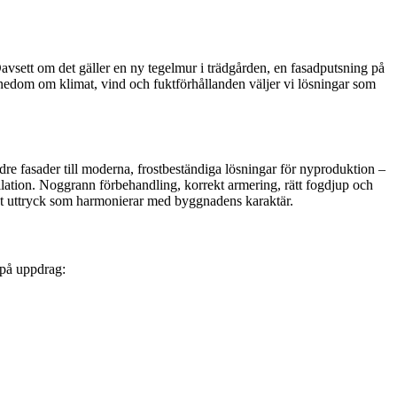
avsett om det gäller en ny tegelmur i trädgården, en fasadputsning på
nnedom om klimat, vind och fuktförhållanden väljer vi lösningar som
re fasader till moderna, frostbeständiga lösningar för nyproduktion –
tilation. Noggrann förbehandling, korrekt armering, rätt fogdjup och
rent uttryck som harmonierar med byggnadens karaktär.
 på uppdrag: