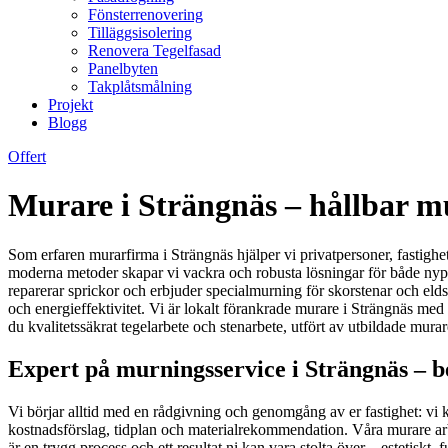
Fönsterrenovering
Tilläggsisolering
Renovera Tegelfasad
Panelbyten
Takplåtsmålning
Projekt
Blogg
Offert
Murare i Strängnäs – hållbar mu
Som erfaren murarfirma i Strängnäs hjälper vi privatpersoner, fastigh
moderna metoder skapar vi vackra och robusta lösningar för både nyp
reparerar sprickor och erbjuder specialmurning för skorstenar och eldstäd
och energieffektivitet. Vi är lokalt förankrade murare i Strängnäs med 
du kvalitetssäkrat tegelarbete och stenarbete, utfört av utbildade murar
Expert på murningsservice i Strängnäs – be
Vi börjar alltid med en rådgivning och genomgång av er fastighet: vi ko
kostnadsförslag, tidplan och materialrekommendation. Våra murare arb
är en trygg process och ett resultat ni kan vara stolta över – estetiskt, f