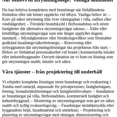
Du kan behöva komplettera med brandstege när förhållandena
förändras eller när brister upptäcks vid tillsyn. Vanliga behov är: –
Krav på säker utrymning från övre våningsplan i villa, radhus eller
vindslägenhet; – Förstärkt brandskydd i flerbostadshus och större
fastigheter där alternativa utrymningsvägar saknas; – Äldre eller
bristfälliga utrymningsvägar som inte längre uppfyller dagens
standard; – Myndighetskrav eller försäkringsvillkor som förutsätter
godkänd fasadstege/säkerhetsstege; – Renovering eller
nybyggnation där utrymningslösningar ska projekteras från start; –
Behov av förbättrad personsäkerhet vid brand i kommersiella lokaler
eller industribyggnader. Oavsett situation tar vi fram en lösning som
gör utrymningen snabb, intuitiv och säker.
Våra tjänster – från projektering till underhåll
Vi erbjuder kompletta lösningar inom brandstege och evakuering i
Tumba med omnejd, anpassade för privatpersoner, fastighetsägare,
företag, bostadsrättsföreningar och fastighetsförvaltare: – Installation
av brandstegar på villa, flerbostadshus, kommersiell fastighet och
industribyggnad; – Montering av utrymningsstegar som ger en säker,
snabb och tydlig evakueringsväg; – Fasadstegar skräddarsydda efter
byggnadens höjd, fasadmaterial och arkitektur; – Projektering och
planering av utrymningsvägar med ritningar, dimensionering och