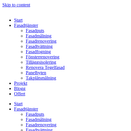
Skip to content
Start
Fasadtjänster
Fasadputs
Fasadmålning
Fasadrenovering
Fasadtvättning
Fasadfogning
Fönsterrenovering
Tilläggsisolering
Renovera Tegelfasad
Panelbyten
Takplåtsmålning
Projekt
Blogg
Offert
Start
Fasadtjänster
Fasadputs
Fasadmålning
Fasadrenovering
Fasadtvättning