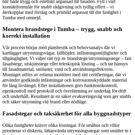
blir både trygg och estetiskt anpassad till fasaden. Fyll i vårt
kontaktformulär för snabb rådgivning och tydlig offert – vi
återkopplar med förslag och prisbild anpassat till din fastighet i
Tumba med omnejd.
Montera brandstege i Tumba – trygg, snabb och
korrekt installation
Vår process börjar med platsbesök och behovsanalys där vi
kartlägger utrymningsvägar, fallhöjder, infästningsmöjligheter och
tillgänglighet. Vi väljer rätt typ av brandstege/utrymningsstege – fast
fasadstege, utskjutsstege eller teleskopisk lösning – och tar hänsyn
till fasadmaterial, snölaster, vind och användningsfrekvens.
Montaget utförs av erfarna montörer med rätt certifieringar, där vi
använder godkända infästningar och korrosionsskyddade material
för lång livslängd. Efter installationen görs funktionskontroll,
egenkontroll med protokoll och överlämning av underlag för drift
och underhåll. Resultatet är en säker evakueringsväg som ger snabb
och säker utrymning vid brand eller nödläge.
Fasadstegar och taksäkerhet för alla byggnadstyper
Olika fastigheter kräver olika lösningar. För småhus och villor
prioriterar vi diskreta, lättanvända utrymningsstegar som smälter in i