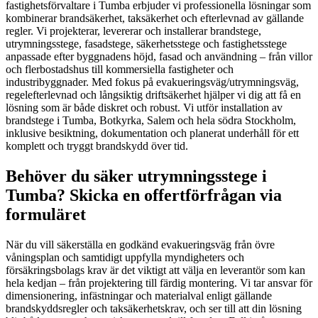
fastighetsförvaltare i Tumba erbjuder vi professionella lösningar som
kombinerar brandsäkerhet, taksäkerhet och efterlevnad av gällande
regler. Vi projekterar, levererar och installerar brandstege,
utrymningsstege, fasadstege, säkerhetsstege och fastighetsstege
anpassade efter byggnadens höjd, fasad och användning – från villor
och flerbostadshus till kommersiella fastigheter och
industribyggnader. Med fokus på evakueringsväg/utrymningsväg,
regelefterlevnad och långsiktig driftsäkerhet hjälper vi dig att få en
lösning som är både diskret och robust. Vi utför installation av
brandstege i Tumba, Botkyrka, Salem och hela södra Stockholm,
inklusive besiktning, dokumentation och planerat underhåll för ett
komplett och tryggt brandskydd över tid.
Behöver du säker utrymningsstege i
Tumba? Skicka en offertförfrågan via
formuläret
När du vill säkerställa en godkänd evakueringsväg från övre
våningsplan och samtidigt uppfylla myndigheters och
försäkringsbolags krav är det viktigt att välja en leverantör som kan
hela kedjan – från projektering till färdig montering. Vi tar ansvar för
dimensionering, infästningar och materialval enligt gällande
brandskyddsregler och taksäkerhetskrav, och ser till att din lösning