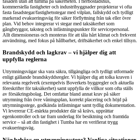
fasaden utan att tumma på säkerheten. I flerbostadshus,
kommersiella fastigheter och industribyggnader projekterar vi ofta
fasta fasadstegar/fastighetsstegar med vilplan, fallskydd och tydligt
markerad evakueringsväg för säker förflyttning från tak eller övre
plan. Vid behov integrerar vi stegar med taksäkerhet som
gångbryggor, taksteg och infästningspunkter för servicepersonal.
Allt dimensioneras och monteras för att tåla hårt klimat och frekvent
användning, med fokus på hållbarhet, driftsäkerhet och enkel tillsyn.
Brandskydd och lagkrav – vi hjälper dig att
uppfylla reglerna
Utrymningsvägar ska vara säkra, tillgängliga och tydligt utformade
enligt gällande brandskyddsregler. Vi hjälper dig att tolka kraven i
relevanta regelverk (exempelvis Boverkets byggregler och aktuella
föreskrifter för taksäkerhet) samt uppfylla de villkor som ofta ställs
av försäkringsbolag. Det omfattar bland annat krav på säker
utrymning från övre våningsplan, korrekt placering och höjd på
utrymningsstege, godkända infästningar samt tydlig dokumentation.
Vi levererar CE-märkta produkter där så krävs, upprättar
egenkontroller och tar fram underlag för besiktning och framtida
service – så att din fastighet i Tumba har en verifierat trygg
evakueringsväg.
När behövs en utrymningsstege? Vanliga situationer