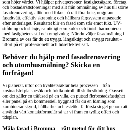
som höjer värdet. Vi hjälper privatpersoner, fastighetsägare, företag
och bostadsrättsföreningar med allt från ommålning av hus till större
fasadrenovering, alltid med fokus på rätt förarbete, noggrann
fasadtvätt, effektiv skrapning och hållbara färgsystem anpassade
efter underlaget. Resultatet blir en fasad som står emot fukt, UV-
strålning och slitage, samtidigt som kulör och finish harmonierar
med fastighetens stil och omgivning. När du väljer fasadmålning i
Bromma av oss får du ett tryggt, långsiktigt och snyggt resultat –
utfört på ett professionellt och tidseffektivt sätt.
Behöver du hjälp med fasadrenovering
och utomhusmålning? Skicka en
förfrågan!
Vi planerar, utför och kvalitetssäkrar hela processen – från
kostnadsfri platsbesök och fuktkontroll till slutbesiktning. Oavsett
om det gäller en träfasad på en villa, en putsad flerbostadsfastighet
eller panel på en kommersiell byggnad får du en lösning som
kombinerar skydd, hållbarhet och estetik. Ta första steget genom att
använda vårt kontaktformulär så tar vi fram en tydlig offert och
tidsplan.
Måla fasad i Bromma – rätt metod för ditt hus