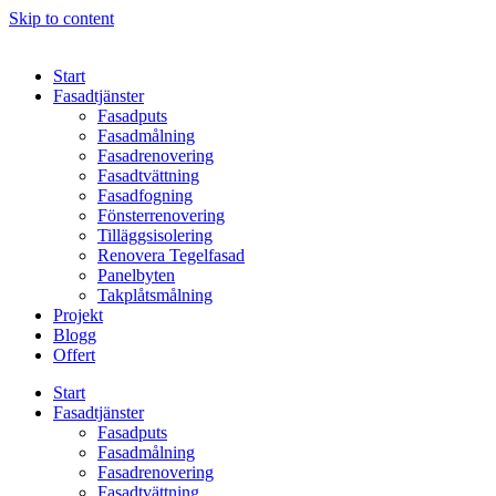
Skip to content
Start
Fasadtjänster
Fasadputs
Fasadmålning
Fasadrenovering
Fasadtvättning
Fasadfogning
Fönsterrenovering
Tilläggsisolering
Renovera Tegelfasad
Panelbyten
Takplåtsmålning
Projekt
Blogg
Offert
Start
Fasadtjänster
Fasadputs
Fasadmålning
Fasadrenovering
Fasadtvättning