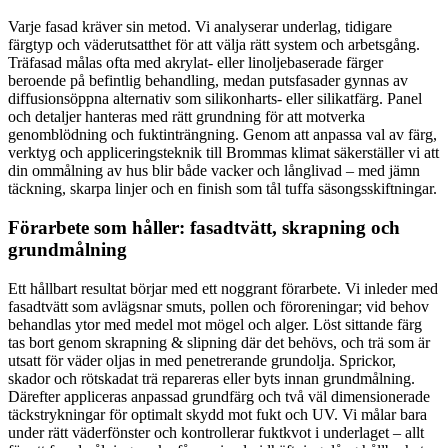
Varje fasad kräver sin metod. Vi analyserar underlag, tidigare
färgtyp och väderutsatthet för att välja rätt system och arbetsgång.
Träfasad målas ofta med akrylat- eller linoljebaserade färger
beroende på befintlig behandling, medan putsfasader gynnas av
diffusionsöppna alternativ som silikonharts- eller silikatfärg. Panel
och detaljer hanteras med rätt grundning för att motverka
genomblödning och fuktinträngning. Genom att anpassa val av färg,
verktyg och appliceringsteknik till Brommas klimat säkerställer vi att
din ommålning av hus blir både vacker och långlivad – med jämn
täckning, skarpa linjer och en finish som tål tuffa säsongsskiftningar.
Förarbete som håller: fasadtvätt, skrapning och
grundmålning
Ett hållbart resultat börjar med ett noggrant förarbete. Vi inleder med
fasadtvätt som avlägsnar smuts, pollen och föroreningar; vid behov
behandlas ytor med medel mot mögel och alger. Löst sittande färg
tas bort genom skrapning & slipning där det behövs, och trä som är
utsatt för väder oljas in med penetrerande grundolja. Sprickor,
skador och rötskadat trä repareras eller byts innan grundmålning.
Därefter appliceras anpassad grundfärg och två väl dimensionerade
täckstrykningar för optimalt skydd mot fukt och UV. Vi målar bara
under rätt väderfönster och kontrollerar fuktkvot i underlaget – allt