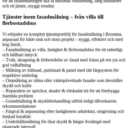
för att fasadmålningen ska få maximal vidhäftning, lång hållbarhet
och ett jämnt, snyggt resultat.
Tjänster inom fasadmålning – från villa till
flerbostadshus
Vi erbjuder en komplett tjänsteportfölj för fasadmålning i Bromma,
anpassad för både små och stora projekt – tryggt, effektivt och med
hög finish.
– Fasadmålning av villa, fastighet & flerbostadshus för ett enhetligt
och hållbart intryck
– Tvätt, skrapning & förberedelse av fasad med fokus på ren yta och
god vidhäftning
– Målning av träfasad, putsfasad & panel med rätt färgsystem för
respektive underlag
– Ommålning av slitna eller väderpåverkade fasader som återställer
skydd och kulör
– Reparation av sprickor, skador & rötskadat trä för att förebygga
framtida problem
– Grundmålning & skyddsbehandling utförd enligt tillverkarens
rekommendationer
– Färgval & anpassning efter fastighetens arkitektur, omgivning och
önskad karaktär
– Underhållsmålning för ökat skydd & längre livslängd med
planerade intervall