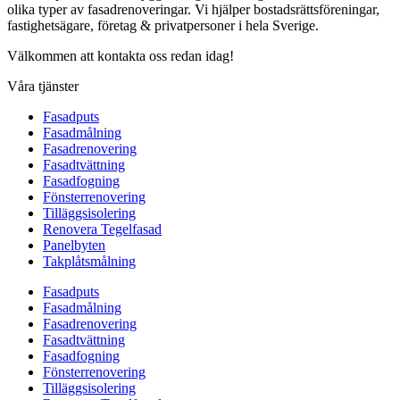
olika typer av fasadrenoveringar. Vi hjälper bostadsrättsföreningar,
fastighetsägare, företag & privatpersoner i hela Sverige.
Välkommen att kontakta oss redan idag!
Våra tjänster
Fasadputs
Fasadmålning
Fasadrenovering
Fasadtvättning
Fasadfogning
Fönsterrenovering
Tilläggsisolering
Renovera Tegelfasad
Panelbyten
Takplåtsmålning
Fasadputs
Fasadmålning
Fasadrenovering
Fasadtvättning
Fasadfogning
Fönsterrenovering
Tilläggsisolering