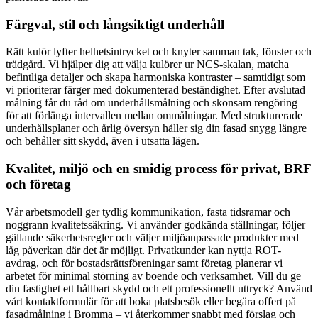
Färgval, stil och långsiktigt underhåll
Rätt kulör lyfter helhetsintrycket och knyter samman tak, fönster och
trädgård. Vi hjälper dig att välja kulörer ur NCS-skalan, matcha
befintliga detaljer och skapa harmoniska kontraster – samtidigt som
vi prioriterar färger med dokumenterad beständighet. Efter avslutad
målning får du råd om underhållsmålning och skonsam rengöring
för att förlänga intervallen mellan ommålningar. Med strukturerade
underhållsplaner och årlig översyn håller sig din fasad snygg längre
och behåller sitt skydd, även i utsatta lägen.
Kvalitet, miljö och en smidig process för privat, BRF
och företag
Vår arbetsmodell ger tydlig kommunikation, fasta tidsramar och
noggrann kvalitetssäkring. Vi använder godkända ställningar, följer
gällande säkerhetsregler och väljer miljöanpassade produkter med
låg påverkan där det är möjligt. Privatkunder kan nyttja ROT-
avdrag, och för bostadsrättsföreningar samt företag planerar vi
arbetet för minimal störning av boende och verksamhet. Vill du ge
din fastighet ett hållbart skydd och ett professionellt uttryck? Använd
vårt kontaktformulär för att boka platsbesök eller begära offert på
fasadmålning i Bromma – vi återkommer snabbt med förslag och