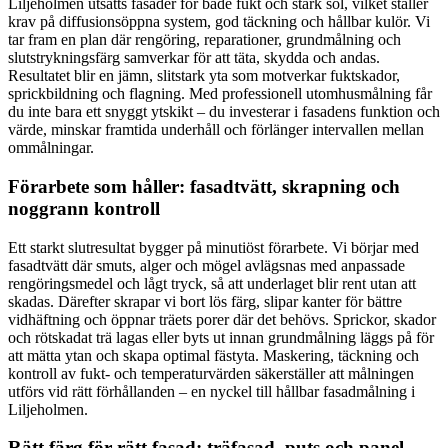
Liljeholmen utsätts fasader för både fukt och stark sol, vilket ställer
krav på diffusionsöppna system, god täckning och hållbar kulör. Vi
tar fram en plan där rengöring, reparationer, grundmålning och
slutstrykningsfärg samverkar för att täta, skydda och andas.
Resultatet blir en jämn, slitstark yta som motverkar fuktskador,
sprickbildning och flagning. Med professionell utomhusmålning får
du inte bara ett snyggt ytskikt – du investerar i fasadens funktion och
värde, minskar framtida underhåll och förlänger intervallen mellan
ommålningar.
Förarbete som håller: fasadtvätt, skrapning och
noggrann kontroll
Ett starkt slutresultat bygger på minutiöst förarbete. Vi börjar med
fasadtvätt där smuts, alger och mögel avlägsnas med anpassade
rengöringsmedel och lågt tryck, så att underlaget blir rent utan att
skadas. Därefter skrapar vi bort lös färg, slipar kanter för bättre
vidhäftning och öppnar träets porer där det behövs. Sprickor, skador
och rötskadat trä lagas eller byts ut innan grundmålning läggs på för
att mätta ytan och skapa optimal fästyta. Maskering, täckning och
kontroll av fukt- och temperaturvärden säkerställer att målningen
utförs vid rätt förhållanden – en nyckel till hållbar fasadmålning i
Liljeholmen.
Rätt färg för rätt fasad: träfasad, puts och panel