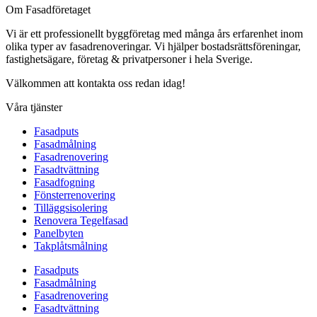
Om Fasadföretaget
Vi är ett professionellt byggföretag med många års erfarenhet inom
olika typer av fasadrenoveringar. Vi hjälper bostadsrättsföreningar,
fastighetsägare, företag & privatpersoner i hela Sverige.
Välkommen att kontakta oss redan idag!
Våra tjänster
Fasadputs
Fasadmålning
Fasadrenovering
Fasadtvättning
Fasadfogning
Fönsterrenovering
Tilläggsisolering
Renovera Tegelfasad
Panelbyten
Takplåtsmålning
Fasadputs
Fasadmålning
Fasadrenovering
Fasadtvättning