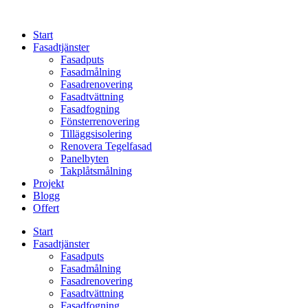
Skip
to
Start
content
Fasadtjänster
Fasadputs
Fasadmålning
Fasadrenovering
Fasadtvättning
Fasadfogning
Fönsterrenovering
Tilläggsisolering
Renovera Tegelfasad
Panelbyten
Takplåtsmålning
Projekt
Blogg
Offert
Start
Fasadtjänster
Fasadputs
Fasadmålning
Fasadrenovering
Fasadtvättning
Fasadfogning