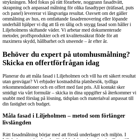
strykningen. Med fokus på rätt förarbete, noggrann fasadtvätt,
skrapning och anpassad målning för olika fasadtyper (träfasad, puts
och panel) levererar vi långvariga resultat. Oavsett om det gäller
ommålning av hus, en omfattande fasadrenovering eller löpande
underhåll hjälper vi dig att få en tålig och snygg fasad som håller i
Liljeholmens skiftande väder. Vi arbetar med dokumenterade
metoder, proffsprodukter och ett kvalitetssäkrat flöde för att
maximera skydd, hållbarhet och utseende – år efter år.
Behöver du expert på utomhusmålning?
Skicka en offertförfrågan idag
Planerar du att måla fasad i Liljeholmen och vill ha ett säkert resultat
utan genvägar? Vi erbjuder kostnadsfria platsbesök, tydliga
rekommendationer och en offert med fast pris. All kontakt sker
smidigt via vårt formulär – skicka in dina uppgifter så återkommer vi
snabbt med förslag på lösning, tidsplan och materialval anpassat till
din fastighet och budget.
Måla fasad i Liljeholmen – metod som förlänger
livslängden
Rätt fasadmålning börjar med att förstå underlaget och miljön. I