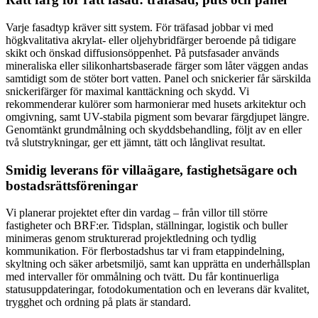
Varje fasadtyp kräver sitt system. För träfasad jobbar vi med
högkvalitativa akrylat- eller oljehybridfärger beroende på tidigare
skikt och önskad diffusionsöppenhet. På putsfasader används
mineraliska eller silikonhartsbaserade färger som låter väggen andas
samtidigt som de stöter bort vatten. Panel och snickerier får särskilda
snickerifärger för maximal kanttäckning och skydd. Vi
rekommenderar kulörer som harmonierar med husets arkitektur och
omgivning, samt UV-stabila pigment som bevarar färgdjupet längre.
Genomtänkt grundmålning och skyddsbehandling, följt av en eller
två slutstrykningar, ger ett jämnt, tätt och långlivat resultat.
Smidig leverans för villaägare, fastighetsägare och
bostadsrättsföreningar
Vi planerar projektet efter din vardag – från villor till större
fastigheter och BRF:er. Tidsplan, ställningar, logistik och buller
minimeras genom strukturerad projektledning och tydlig
kommunikation. För flerbostadshus tar vi fram etappindelning,
skyltning och säker arbetsmiljö, samt kan upprätta en underhållsplan
med intervaller för ommålning och tvätt. Du får kontinuerliga
statusuppdateringar, fotodokumentation och en leverans där kvalitet,
trygghet och ordning på plats är standard.