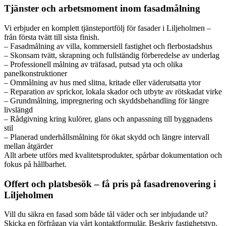
Tjänster och arbetsmoment inom fasadmålning
Vi erbjuder en komplett tjänsteportfölj för fasader i Liljeholmen –
från första tvätt till sista finish.
– Fasadmålning av villa, kommersiell fastighet och flerbostadshus
– Skonsam tvätt, skrapning och fullständig förberedelse av underlag
– Professionell målning av träfasad, putsad yta och olika
panelkonstruktioner
– Ommålning av hus med slitna, kritade eller väderutsatta ytor
– Reparation av sprickor, lokala skador och utbyte av rötskadat virke
– Grundmålning, impregnering och skyddsbehandling för längre
livslängd
– Rådgivning kring kulörer, glans och anpassning till byggnadens
stil
– Planerad underhållsmålning för ökat skydd och längre intervall
mellan åtgärder
Allt arbete utförs med kvalitetsprodukter, spårbar dokumentation och
fokus på hållbarhet.
Offert och platsbesök – få pris på fasadrenovering i
Liljeholmen
Vill du säkra en fasad som både tål väder och ser inbjudande ut?
Skicka en förfrågan via vårt kontaktformulär. Beskriv fastighetstyp,