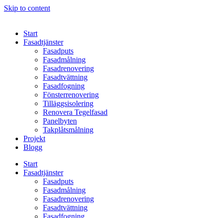
Skip to content
Start
Fasadtjänster
Fasadputs
Fasadmålning
Fasadrenovering
Fasadtvättning
Fasadfogning
Fönsterrenovering
Tilläggsisolering
Renovera Tegelfasad
Panelbyten
Takplåtsmålning
Projekt
Blogg
Start
Fasadtjänster
Fasadputs
Fasadmålning
Fasadrenovering
Fasadtvättning
Fasadfogning