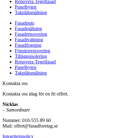
Renovera Tegelfasad
Panelbyten
Takplåtsmålning
Fasadputs
Fasadmålning
Fasadrenovering
Fasadtvättning
Fasadfogning
Fönsterrenovering
Tilläggsisolering
Renovera Tegelfasad
Panelbyten
Takplåtsmålning
Kontakta oss
Kontakta oss idag för en fri offert.
Nicklas
–
Samordnare
Nummer: 010-555 89 60
Mail: offert@fasadforetag.se
Integritetspolicy