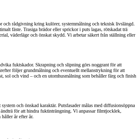
r och rådgivning kring kulörer, systemmålning och teknisk livslängd.
malt fäste. Trasiga brädor eller sprickor i puts lagas, rötskadat trä
erial, väderläge och önskat skydd. Vi arbetar säkert från ställning eller
ndvika fuktskador. Skrapning och slipning görs noggrant för att
Därefter följer grundmålning och eventuellt mellanstrykning för att
st, sol och vind – och en utomhusmålning som behåller färg och finish
ligt system och önskad karaktär. Putsfasader målas med diffusionsöppna
ändträ för att hindra fuktinträngning. Vi anpassar filmtjocklek,
åller år efter år.