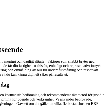
tseende
nträngning och dagligt slitage – faktorer som snabbt bryter ned
de får din fastighet ett fräscht, enhetligt och representativt intryck
overing och ommålning av hus till underhållsmålning och fasadtvätt.
å att du kan känna dig helt säker på resultatet.
idag
ed en kostnadsfri bedömning och rekommenderar rätt metod för just din
ga störning för boende och verksamhet. Vi använder beprövade,
ivningen. Oavsett om det gäller en villa, flerbostadshus, en BRF-