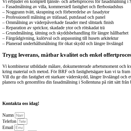
Vi erbjuder en komplett tjänste- och arbetsprocess för fasadmålning i S
– Fasadmålning av villa, kommersiell fastighet och flerbostadshus
– Noggrann tvätt, skrapning och förberedelse av fasadytor
– Professionell målning av träfasad, putsfasad och panel
– Ommålning av väderpåverkade fasader med slitstark finish
– Reparation av sprickor, skadade ytor och rötskadat trä
– Grundmålning, tätning och skyddsbehandling för längre hållbarhet
– Färgrådgivning, kulörval och anpassning till husets arkitektur
– Planerad underhållsmålning för ökat skydd och längre livslängd
Trygg leverans, mätbar kvalitet och enkel offertproce
Vi kombinerar utbildade målare, dokumenterade arbetsmoment och kvalite
kring material och metod. För BRF och fastighetsägare kan vi ta fram 
Vill du ge din fastighet ett starkare väderskydd, längre livslängd och et
planera och genomföra din fasadmålning i Sollentuna på rätt sätt från 
Kontakta oss idag!
Namn
Telefon
Email