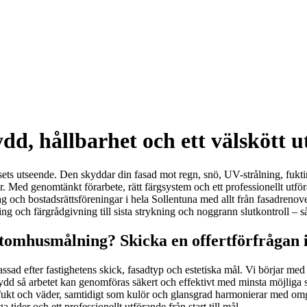
dd, hållbarhet och ett välskött u
sets utseende. Den skyddar din fasad mot regn, snö, UV-strålning, fukti
. Med genomtänkt förarbete, rätt färgsystem och ett professionellt utföran
etag och bostadsrättsföreningar i hela Sollentuna med allt från fasadren
tning och färgrådgivning till sista strykning och noggrann slutkontroll – s
utomhusmålning? Skicka en offertförfrågan 
passad efter fastighetens skick, fasadtyp och estetiska mål. Vi börjar m
erskydd så arbetet kan genomföras säkert och effektivt med minsta möjli
 fukt och väder, samtidigt som kulör och glansgrad harmonierar med omg
 tider och ett professionellt utförande från start till mål.