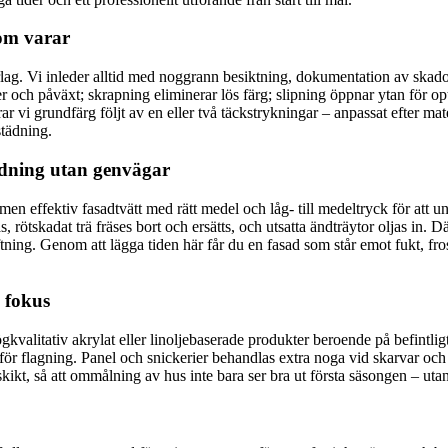
som varar
lag. Vi inleder alltid med noggrann besiktning, dokumentation av skado
ger och påväxt; skrapning eliminerar lös färg; slipning öppnar ytan för opti
ar vi grundfärg följt av en eller två täckstrykningar – anpassat efter mat
städning.
ndning utan genvägar
n effektiv fasadtvätt med rätt medel och låg- till medeltryck för att u
, rötskadat trä fräses bort och ersätts, och utsatta ändträytor oljas in. 
ning. Genom att lägga tiden här får du en fasad som står emot fukt, fro
i fokus
ögkvalitativ akrylat eller linoljebaserade produkter beroende på befint
för flagning. Panel och snickerier behandlas extra noga vid skarvar och 
kikt, så att ommålning av hus inte bara ser bra ut första säsongen – utan h