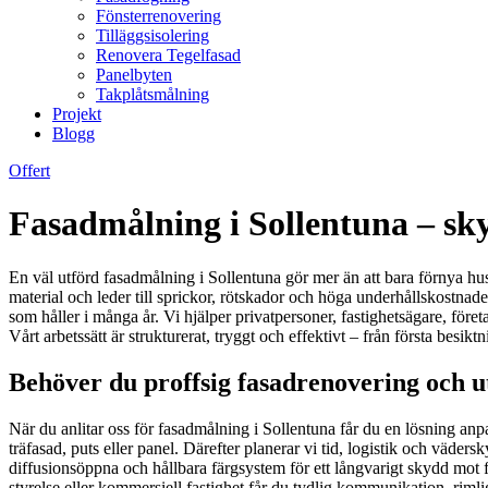
Fönsterrenovering
Tilläggsisolering
Renovera Tegelfasad
Panelbyten
Takplåtsmålning
Projekt
Blogg
Offert
Fasadmålning i Sollentuna – sky
En väl utförd fasadmålning i Sollentuna gör mer än att bara förnya hu
material och leder till sprickor, rötskador och höga underhållskostnader
som håller i många år. Vi hjälper privatpersoner, fastighetsägare, för
Vårt arbetssätt är strukturerat, tryggt och effektivt – från första besik
Behöver du proffsig fasadrenovering och 
När du anlitar oss för fasadmålning i Sollentuna får du en lösning an
träfasad, puts eller panel. Därefter planerar vi tid, logistik och väd
diffusionsöppna och hållbara färgsystem för ett långvarigt skydd mot
styrelse eller kommersiell fastighet får du tydlig kommunikation, rimliga