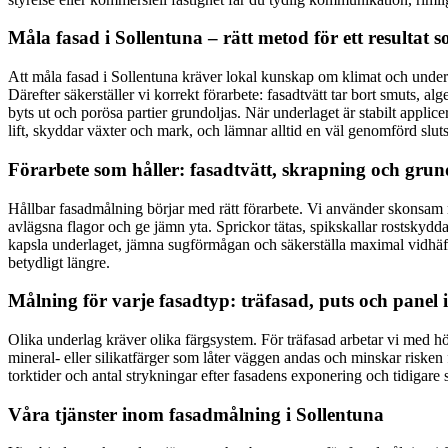
Måla fasad i Sollentuna – rätt metod för ett resultat 
Att måla fasad i Sollentuna kräver lokal kunskap om klimat och under
Därefter säkerställer vi korrekt förarbete: fasadtvätt tar bort smuts, al
byts ut och porösa partier grundoljas. När underlaget är stabilt applicer
lift, skyddar växter och mark, och lämnar alltid en väl genomförd slut
Förarbete som håller: fasadtvätt, skrapning och gru
Hållbar fasadmålning börjar med rätt förarbete. Vi använder skonsam me
avlägsna flagor och ge jämn yta. Sprickor tätas, spikskallar rostskyddas
kapsla underlaget, jämna sugförmågan och säkerställa maximal vidhäft
betydligt längre.
Målning för varje fasadtyp: träfasad, puts och panel 
Olika underlag kräver olika färgsystem. För träfasad arbetar vi med h
mineral- eller silikatfärger som låter väggen andas och minskar risken 
torktider och antal strykningar efter fasadens exponering och tidigare s
Våra tjänster inom fasadmålning i Sollentuna