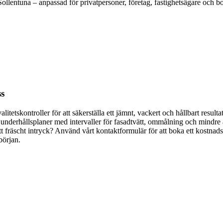
ollentuna – anpassad för privatpersoner, företag, fastighetsägare och bo
ss
tskontroller för att säkerställa ett jämnt, vackert och hållbart result
underhållsplaner med intervaller för fasadtvätt, ommålning och mindre 
t fräscht intryck? Använd vårt kontaktformulär för att boka ett kostnadsfr
början.