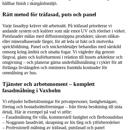
hållbar finish i skärgårdsmiljö.
Rätt metod för träfasad, puts och panel
Varje fasadtyp kräver sitt arbetssätt. På träfasad prioriterar vi
andande system och kulörer som står emot UV och rörelser i virket.
Putsfasader målas med diffusionsöppna produkter, såsom silikat-
eller mineralbaserade färger, för att leda ut fukt och motverka
sprickbildning. Panel och snickeridetaljer behandlas med särskild
omsorg kring ändträ och utsatta fogar. Vi vägleder dig genom
färgval, glans och kulörharmoni i relation till husets arkitektur och
omgivning – och planerar gärna underhållsmålning i cykler för att
förlänga livslängden och minimera framtida kostnader för
ommålning av hus.
Tjänster och arbetsmoment – komplett
fasadmålning i Vaxholm
Vi erbjuder helhetslösningar för privatpersoner, fastighetsägare,
företag och bostadsrättsföreningar – från första besiktning till sista
detalj. Här är exempel på vad vi utför:
– Fasadmålning för villa, kommersiell fastighet och flerbostadshus
– Noggrann fasadtvätt, skrapning av lös färg och ytförberedelser
– Professionell målning av träfasad, putsfasad och panel