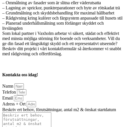
– Ommålning av fasader som är slitna eller väderutsatta
– Lagning av sprickor, punktreparationer och byte av rötskadat trä
– Grundmålning och skyddsbehandling för maximal hållbarhet
– Rådgivning kring kulörer och färgsystem anpassade till husets stil
– Planerad underhållsmålning som förlänger skyddet och
livslängden
Som lokal partner i Vaxholm arbetar vi säkert, städat och effektivt
med minsta möjliga störning för boende och verksamheter. Vill du
ge din fasad ett långsiktigt skydd och ett representativt utseende?
Beskriv ditt projekt i vårt kontaktformulär så återkommer vi snabbt
med rådgivning och offertförslag.
Kontakta oss idag!
Namn
Telefon
Email
Adress + Ort
Beskriv ert behov, förutsättningar, antal m2 & önskat startdatum