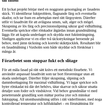
till finish
Ett lyckat projekt börjar med en noggrann genomgång av fasadens
skick. Vi identifierar fuktproblem, flagnande färg och eventuella
skador, och tar fram en arbetsplan med rätt färgsystem. Därefter
utför vi fasadtvätt för att avlägsna smuts, salt, alger och mögel.
Skrapning av lös färg och precisionsslipning säkrar god vidhäftning.
Eventuella sprickor eller rötskador åtgärdas innan grundmålning
läggs för att kapsla underlaget och skydda mot fuktinträngning.
Slutligen applicerar vi en eller två täckstrykningar beroende på
behov, med jämn täckning och korrekt skikttjocklek. Resultatet blir
en fasadmålning i Vaxholm som både skyddar och förskönar i
många år.
Förarbetet som stoppar fukt och slitage
För att måla fasad på rätt sätt krävs ett metodiskt förarbete. Vi
använder anpassad fasadtvätt som tar bort föroreningar utan att
skada underlaget. Därefter följer skrapning, slipning och
dammborttagning för maximal vidhäftning. Vi lagar sprickor och
byter rötskadat trä där det behövs, tätar skarvar och säkrar utsatta
detaljer som foder och vindskivor. Vid behov grundmålar vi med
penetrerande grundfärg som mättar porösa ytor och minskar
fuktopptag. All utomhusmålning utförs i rätt väderfönster, med noga
kontrollerad temperatur och luftfuktighet – en förutsättning för