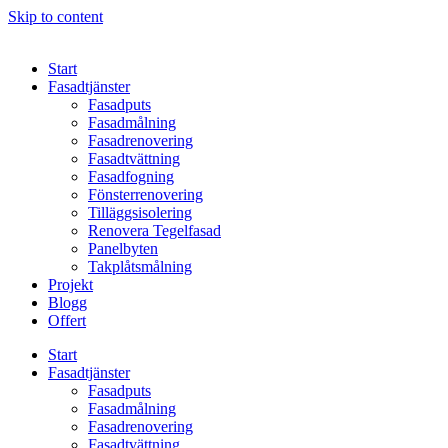
Skip to content
Start
Fasadtjänster
Fasadputs
Fasadmålning
Fasadrenovering
Fasadtvättning
Fasadfogning
Fönsterrenovering
Tilläggsisolering
Renovera Tegelfasad
Panelbyten
Takplåtsmålning
Projekt
Blogg
Offert
Start
Fasadtjänster
Fasadputs
Fasadmålning
Fasadrenovering
Fasadtvättning