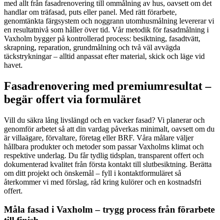
med allt från fasadrenovering till ommålning av hus, oavsett om det
handlar om träfasad, puts eller panel. Med rätt förarbete,
genomtänkta färgsystem och noggrann utomhusmålning levererar vi
en resultatnivå som håller över tid. Vår metodik för fasadmålning i
Vaxholm bygger på kontrollerad process: besiktning, fasadtvätt,
skrapning, reparation, grundmålning och två väl avvägda
täckstrykningar – alltid anpassat efter material, skick och läge vid
havet.
Fasadrenovering med premiumresultat –
begär offert via formuläret
Vill du säkra lång livslängd och en vacker fasad? Vi planerar och
genomför arbetet så att din vardag påverkas minimalt, oavsett om du
är villaägare, förvaltare, företag eller BRF. Våra målare väljer
hållbara produkter och metoder som passar Vaxholms klimat och
respektive underlag. Du får tydlig tidsplan, transparent offert och
dokumenterad kvalitet från första kontakt till slutbesiktning. Berätta
om ditt projekt och önskemål – fyll i kontaktformuläret så
återkommer vi med förslag, råd kring kulörer och en kostnadsfri
offert.
Måla fasad i Vaxholm – trygg process från förarbete