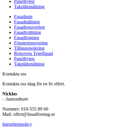
Panelbyten
Takplåtsmålning
Fasadputs
Fasadmålning
Fasadrenovering
Fasadtvättning
Fasadfogning
Fönsterrenovering
Tilläggsisolering
Renovera Tegelfasad
Panelbyten
Takplåtsmålning
Kontakta oss
Kontakta oss idag för en fri offert.
Nicklas
–
Samordnare
Nummer: 010-555 89 60
Mail: offert@fasadforetag.se
Integritetspolicy