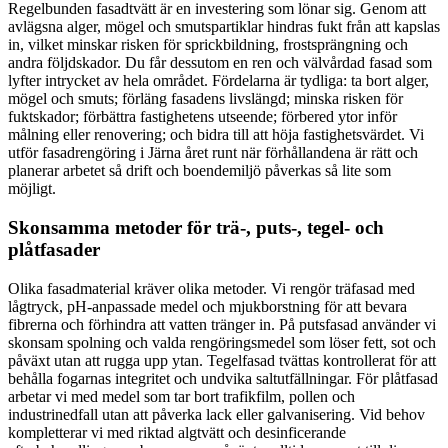
Regelbunden fasadtvätt är en investering som lönar sig. Genom att
avlägsna alger, mögel och smutspartiklar hindras fukt från att kapslas
in, vilket minskar risken för sprickbildning, frostsprängning och
andra följdskador. Du får dessutom en ren och välvårdad fasad som
lyfter intrycket av hela området. Fördelarna är tydliga: ta bort alger,
mögel och smuts; förläng fasadens livslängd; minska risken för
fuktskador; förbättra fastighetens utseende; förbered ytor inför
målning eller renovering; och bidra till att höja fastighetsvärdet. Vi
utför fasadrengöring i Järna året runt när förhållandena är rätt och
planerar arbetet så drift och boendemiljö påverkas så lite som
möjligt.
Skonsamma metoder för trä-, puts-, tegel- och
plåtfasader
Olika fasadmaterial kräver olika metoder. Vi rengör träfasad med
lågtryck, pH-anpassade medel och mjukborstning för att bevara
fibrerna och förhindra att vatten tränger in. På putsfasad använder vi
skonsam spolning och valda rengöringsmedel som löser fett, sot och
påväxt utan att rugga upp ytan. Tegelfasad tvättas kontrollerat för att
behålla fogarnas integritet och undvika saltutfällningar. För plåtfasad
arbetar vi med medel som tar bort trafikfilm, pollen och
industrinedfall utan att påverka lack eller galvanisering. Vid behov
kompletterar vi med riktad algtvätt och desinficerande