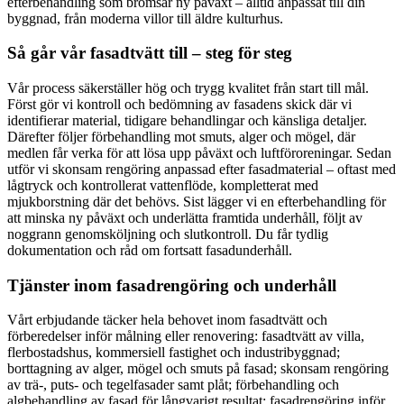
efterbehandling som bromsar ny påväxt – alltid anpassat till din
byggnad, från moderna villor till äldre kulturhus.
Så går vår fasadtvätt till – steg för steg
Vår process säkerställer hög och trygg kvalitet från start till mål.
Först gör vi kontroll och bedömning av fasadens skick där vi
identifierar material, tidigare behandlingar och känsliga detaljer.
Därefter följer förbehandling mot smuts, alger och mögel, där
medlen får verka för att lösa upp påväxt och luftföroreningar. Sedan
utför vi skonsam rengöring anpassad efter fasadmaterial – oftast med
lågtryck och kontrollerat vattenflöde, kompletterat med
mjukborstning där det behövs. Sist lägger vi en efterbehandling för
att minska ny påväxt och underlätta framtida underhåll, följt av
noggrann genomsköljning och slutkontroll. Du får tydlig
dokumentation och råd om fortsatt fasadunderhåll.
Tjänster inom fasadrengöring och underhåll
Vårt erbjudande täcker hela behovet inom fasadtvätt och
förberedelser inför målning eller renovering: fasadtvätt av villa,
flerbostadshus, kommersiell fastighet och industribyggnad;
borttagning av alger, mögel och smuts på fasad; skonsam rengöring
av trä-, puts- och tegelfasader samt plåt; förbehandling och
algbehandling av fasad för långvarigt resultat; fasadrengöring inför