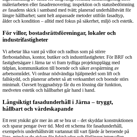
måleriarbeten eller fasadrenovering; inspektion och statusbedömning
av fasadens skick i samband med tvätt; planerad underhållstvätt för
längre hållbarhet; samt helt anpassade metoder utifrån fasadtyp,
ålder och kondition – alltid med fokus på säkerhet, miljö och estetik.
För villor, bostadsrättsföreningar, lokaler och
industrifastigheter
Vi arbetar lika vant på villor och radhus som på större
flerbostadshus, kontor, butiker och industrifastigheter. För BRF och
fastighetsägare i Järna tar vi fram tydliga projektupplägg med
tidplan, kommunikation till boende och säker avspärrning av
arbetsområdet. Vi ordnar nödvändiga hjälpmedel som lift och
fallskydd, och planerar arbetet så att verksamhet och boende störs
minimalt. Oavsett byggnadstyp får du en lösning där funktion,
medveten estetik och hållbarhet går hand i hand.
Långsiktigt fasadunderhåll i Järna – tryggt,
hållbart och värdeskapande
Ett rent ytskikt gör mer än att se bra ut – det skyddar konstruktionen
och sparar pengar över tid. Med ett schema för fasadunderhåll,
exempelvis underhållstvätt vartannat till vart fjärde år beroende på
läge, minskar du risken för fuktskador och förlänger intervallen