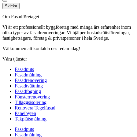
Skicka
Om Fasadföretaget
Vi är ett professionellt byggföretag med många års erfarenhet inom
olika typer av fasadrenoveringar. Vi hjälper bostadsrättsföreningar,
fastighetsägare, företag & privatpersoner i hela Sverige.
Välkommen att kontakta oss redan idag!
Våra tjänster
Fasadputs
Fasadmålning
Fasadrenovering
Fasadtvättning
Fasadfogning
Fönsterrenovering
Tilläggsisolering
Renovera Tegelfasad
Panelbyten
Takplåtsmålning
Fasadputs
Fasadmålning