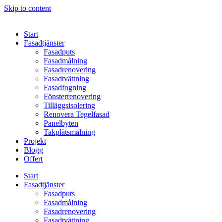
Skip to content
Start
Fasadtjänster
Fasadputs
Fasadmålning
Fasadrenovering
Fasadtvättning
Fasadfogning
Fönsterrenovering
Tilläggsisolering
Renovera Tegelfasad
Panelbyten
Takplåtsmålning
Projekt
Blogg
Offert
Start
Fasadtjänster
Fasadputs
Fasadmålning
Fasadrenovering
Fasadtvättning