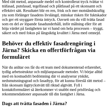
Med rätt metod, anpassade medel och kontrollerat tryck tvättar vi
träfasad, putsfasad, tegelfasad och plåtfasad på ett skonsamt och
effektivt sätt. Resultatet blir en ren, frisk och mer motståndskraftig
yta som förlänger fasadens livslängd, minskar risken för fuktskador
och ger ett snyggare första intryck. Oavsett om du vill tvätta fasad
som en del av löpande fasadunderhåll, inför målning eller för att
höja värdet på fastigheten tar vi hand om hela processen – tryggt,
säkert och med fokus på långsiktig kvalitet i Järna med omnejd.
Behöver du effektiv fasadrengöring i
Järna? Skicka en offertförfrågan via
formuläret
När du anlitar oss får du ett team med dokumenterad erfarenhet,
tydlig arbetsstruktur och miljöanpassade metoder. Vi börjar alltid
med en kostnadsfri bedömning där vi analyserar ytskikt,
nedsmutsningsgrad och fasadtyp, för att kunna föreslå rätt metod –
från skonsam lågtryckstvätt till riktad algtvätt. Fyll i
kontaktformuläret så återkommer vi snabbt med prisförslag och
rekommendationer anpassade till din fastighet i Järna.
Dags att tvätta fasaden i Järna?