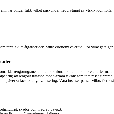
eningar binder fukt, vilket påskyndar nedbrytning av ytskikt och fogar.
 färre akuta åtgärder och bättre ekonomi över tid. För villaägare ger en 
nader
ömärkta rengöringsmedel i rätt kombination, alltid kalibrerat efter mate
jälper dig att rengöra träfasad med varsam teknik som inte reser fibrerna
 att påverka lack eller galvanisering. Våra insatser passar villor, flerbo
tbehandling, skador och grad av påväxt.
r att lösa upp föroreningar på djupet.