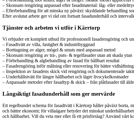
– Skonsam rengöring anpassad efter fasadmaterial: låg- eller medeltryck
– Efterbehandling för att minska ny påväxt: skyddande behandling som
Efter avslutat arbete ger vi råd om fortsatt fasadunderhåll och intervall
Tjänster och arbeten vi utför i Kärrtorp
Vi erbjuder ett komplett utbud för professionell fasadrengöring och un
– Fasadtvätt av villa, fastighet & industribyggnad
– Borttagning av alger, mögel & smuts med anpassad metod
– Skonsam rengöring av trä-, puts- & tegelfasader utan att skada ytan
– Förbehandling & algbehandling av fasad för hållbart resultat
– Fasadrengöring inför målning eller renovering för bättre vidhäftning
– Inspektion av fasadens skick vid rengöring och dokumenterade iaktt
– Underhållstvätt för längre hållbarhet och lägre livscykelkostnader
– Anpassade metoder efter fasadtyp & skick – från plåtfasader till äldr
Långsiktigt fasadunderhåll som ger mervärde
Ett regelbundet schema för fasadtvätt i Kärrtorp håller påväxt borta, m
och bättre ekonomi; för villaägare betyder det minskat underhållsarbete o
och hållbarhet. Vill du veta mer eller få ett prisförslag? Använd vårt 