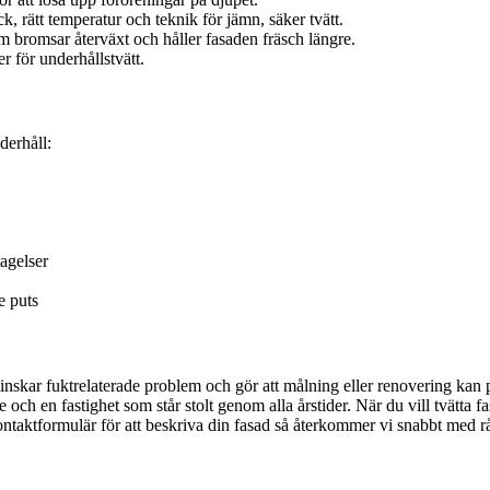
, rätt temperatur och teknik för jämn, säker tvätt.
 bromsar återväxt och håller fasaden fräsch längre.
er för underhållstvätt.
derhåll:
agelser
e puts
inskar fuktrelaterade problem och gör att målning eller renovering kan p
ch en fastighet som står stolt genom alla årstider. När du vill tvätta fasa
kontaktformulär för att beskriva din fasad så återkommer vi snabbt med r