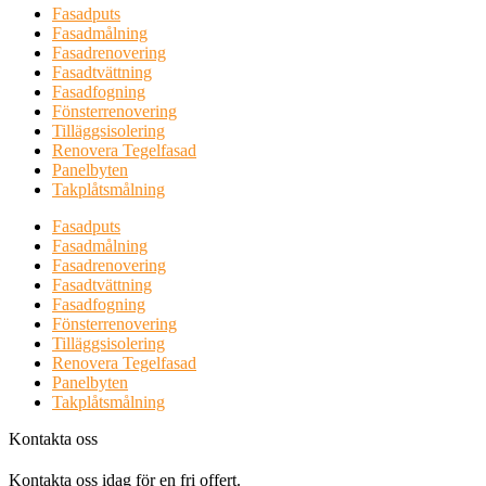
Fasadputs
Fasadmålning
Fasadrenovering
Fasadtvättning
Fasadfogning
Fönsterrenovering
Tilläggsisolering
Renovera Tegelfasad
Panelbyten
Takplåtsmålning
Fasadputs
Fasadmålning
Fasadrenovering
Fasadtvättning
Fasadfogning
Fönsterrenovering
Tilläggsisolering
Renovera Tegelfasad
Panelbyten
Takplåtsmålning
Kontakta oss
Kontakta oss idag för en fri offert.