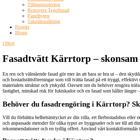
Tilläggsisolering
Renovera Tegelfasad
Panelbyten
Takplåtsmålning
Projekt
Blogg
Offert
Fasadtvätt Kärrtorp – skonsam 
En ren och välmående fasad gör mer än att bara se bra ut – den skyddar
och bostadsrättsföreningar som vill tvätta fasad på ett tryggt, effekti
materialets struktur och ytskydd. Oavsett om du behöver rengöra träfas
fastighet, minskad risk för fuktskador och en fasad som håller längre
Behöver du fasadrengöring i Kärrtorp? Ski
Vill du förbättra helhetsintrycket av din villa, ert flerbostadshus elle
och anpassade metoder för olika typer av byggnader och ser till att din
rekommendationer och en tydlig offert. Använd vårt kontaktformulär för