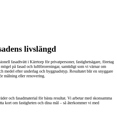
sadens livslängd
nell fasadtvätt i Kärrtorp för privatpersoner, fastighetsägare, företag
r, mögel på fasad och luftföroreningar, samtidigt som vi värnar om
 och medel efter underlag och byggnadstyp. Resultatet blir en snyggare
ör målning eller renovering.
d, väder och fasadmaterial för bästa resultat. Vi arbetar med skonsamma
erätta kort om fastigheten och dina mål – så återkommer vi med