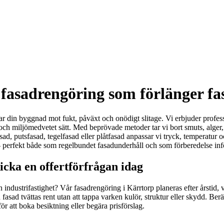
fasadrengöring som förlänger fa
 din byggnad mot fukt, påväxt och onödigt slitage. Vi erbjuder professio
vt och miljömedvetet sätt. Med beprövade metoder tar vi bort smuts, alge
ad, putsfasad, tegelfasad eller plåtfasad anpassar vi tryck, temperatur
 – perfekt både som regelbundet fasadunderhåll och som förberedelse inf
cka en offertförfrågan idag
r en industrifastighet? Vår fasadrengöring i Kärrtorp planeras efter årsti
 fasad tvättas rent utan att tappa varken kulör, struktur eller skydd. B
 att boka besiktning eller begära prisförslag.