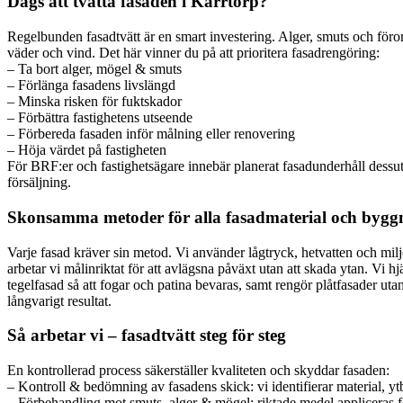
Dags att tvätta fasaden i Kärrtorp?
Regelbunden fasadtvätt är en smart investering. Alger, smuts och föror
väder och vind. Det här vinner du på att prioritera fasadrengöring:
– Ta bort alger, mögel & smuts
– Förlänga fasadens livslängd
– Minska risken för fuktskador
– Förbättra fastighetens utseende
– Förbereda fasaden inför målning eller renovering
– Höja värdet på fastigheten
För BRF:er och fastighetsägare innebär planerat fasadunderhåll dessutom
försäljning.
Skonsamma metoder för alla fasadmaterial och bygg
Varje fasad kräver sin metod. Vi använder lågtryck, hetvatten och milj
arbetar vi målinriktat för att avlägsna påväxt utan att skada ytan. Vi h
tegelfasad så att fogar och patina bevaras, samt rengör plåtfasader utan
långvarigt resultat.
Så arbetar vi – fasadtvätt steg för steg
En kontrollerad process säkerställer kvaliteten och skyddar fasaden:
– Kontroll & bedömning av fasadens skick: vi identifierar material, y
– Förbehandling mot smuts, alger & mögel: riktade medel appliceras fö