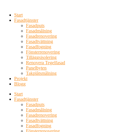
Skip
to
Start
content
Fasadtjänster
Fasadputs
Fasadmålning
Fasadrenovering
Fasadtvättning
Fasadfogning
Fönsterrenovering
Tilläggsisolering
Renovera Tegelfasad
Panelbyten
Takplåtsmålning
Projekt
Blogg
Start
Fasadtjänster
Fasadputs
Fasadmålning
Fasadrenovering
Fasadtvättning
Fasadfogning
Fönsterrenovering