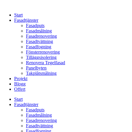
Skip
to
Start
content
Fasadtjänster
Fasadputs
Fasadmålning
Fasadrenovering
Fasadtvättning
Fasadfogning
Fönsterrenovering
Tilläggsisolering
Renovera Tegelfasad
Panelbyten
Takplåtsmålning
Projekt
Blogg
Offert
Start
Fasadtjänster
Fasadputs
Fasadmålning
Fasadrenovering
Fasadtvättning
Fasadfogning