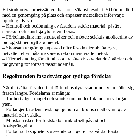
Ett strukturerat arbetssätt ger bäst och säkrast resultat. Vi börjar alltid
med en genomgång på plats och anpassar metodiken inför varje
uppdrag i Kista.
– Kontroll och bedömning av fasadens skick: material, påväxt,
sprickor och känsliga ytor identifieras.
– Förbehandling mot smuts, alger och mögel: selektiv applicering av
biologiskt nedbrytbara medel.
– Skonsam rengöring anpassad efter fasadmaterial: lågtryck,
hetvatten eller målarmästarens rekommenderade metod.
– Efterbehandling för att minska ny påväxt: skyddande åtgärder och
rådgivning för fortsatt fasadunderhåll.
Regelbunden fasadtvätt ger tydliga fördelar
När du tvättar fasaden i tid förhindras dyra skador och ytan håller sig
fräsch längre. Fördelarna är många:
– Tar bort alger, mögel och smuts som binder fukt och missfärgar
ytan.
– Förlänger fasadens livslängd genom att bromsa nedbrytning av
material och ytskikt.
– Minskar risken för fuktskador, mikrobiell påväxt och
frostsprängning.
– Förbättrar fastighetens utseende och ger ett välvårdat första