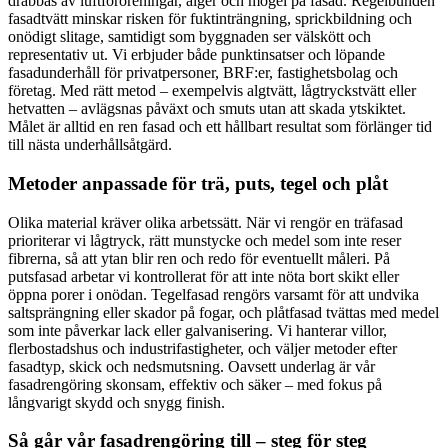
drabbas av luftföroreningar, alger och mögel på fasad. Regelbunden
fasadtvätt minskar risken för fuktinträngning, sprickbildning och
onödigt slitage, samtidigt som byggnaden ser välskött och
representativ ut. Vi erbjuder både punktinsatser och löpande
fasadunderhåll för privatpersoner, BRF:er, fastighetsbolag och
företag. Med rätt metod – exempelvis algtvätt, lågtryckstvätt eller
hetvatten – avlägsnas påväxt och smuts utan att skada ytskiktet.
Målet är alltid en ren fasad och ett hållbart resultat som förlänger tid
till nästa underhållsåtgärd.
Metoder anpassade för trä, puts, tegel och plåt
Olika material kräver olika arbetssätt. När vi rengör en träfasad
prioriterar vi lågtryck, rätt munstycke och medel som inte reser
fibrerna, så att ytan blir ren och redo för eventuellt måleri. På
putsfasad arbetar vi kontrollerat för att inte nöta bort skikt eller
öppna porer i onödan. Tegelfasad rengörs varsamt för att undvika
saltsprängning eller skador på fogar, och plåtfasad tvättas med medel
som inte påverkar lack eller galvanisering. Vi hanterar villor,
flerbostadshus och industrifastigheter, och väljer metoder efter
fasadtyp, skick och nedsmutsning. Oavsett underlag är vår
fasadrengöring skonsam, effektiv och säker – med fokus på
långvarigt skydd och snygg finish.
Så går vår fasadrengöring till – steg för steg