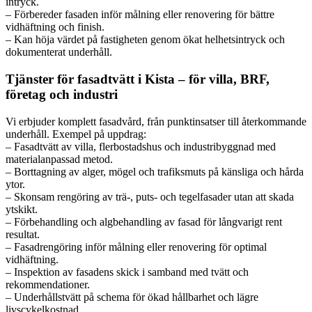
intryck.
– Förbereder fasaden inför målning eller renovering för bättre
vidhäftning och finish.
– Kan höja värdet på fastigheten genom ökat helhetsintryck och
dokumenterat underhåll.
Tjänster för fasadtvätt i Kista – för villa, BRF,
företag och industri
Vi erbjuder komplett fasadvård, från punktinsatser till återkommande
underhåll. Exempel på uppdrag:
– Fasadtvätt av villa, flerbostadshus och industribyggnad med
materialanpassad metod.
– Borttagning av alger, mögel och trafiksmuts på känsliga och hårda
ytor.
– Skonsam rengöring av trä-, puts- och tegelfasader utan att skada
ytskikt.
– Förbehandling och algbehandling av fasad för långvarigt rent
resultat.
– Fasadrengöring inför målning eller renovering för optimal
vidhäftning.
– Inspektion av fasadens skick i samband med tvätt och
rekommendationer.
– Underhållstvätt på schema för ökad hållbarhet och lägre
livscykelkostnad.