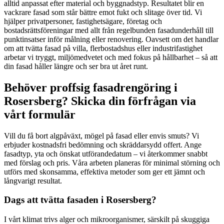
alltid anpassat efter material och byggnadstyp. Resultatet blir en
vackrare fasad som står bättre emot fukt och slitage över tid. Vi
hjälper privatpersoner, fastighetsägare, företag och
bostadsrättsföreningar med allt från regelbunden fasadunderhåll till
punktinsatser inför målning eller renovering. Oavsett om det handlar
om att tvätta fasad på villa, flerbostadshus eller industrifastighet
arbetar vi tryggt, miljömedvetet och med fokus på hållbarhet – så att
din fasad håller längre och ser bra ut året runt.
Behöver proffsig fasadrengöring i
Rosersberg? Skicka din förfrågan via
vårt formulär
Vill du få bort algpåväxt, mögel på fasad eller envis smuts? Vi
erbjuder kostnadsfri bedömning och skräddarsydd offert. Ange
fasadtyp, yta och önskat utförandedatum – vi återkommer snabbt
med förslag och pris. Våra arbeten planeras för minimal störning och
utförs med skonsamma, effektiva metoder som ger ett jämnt och
långvarigt resultat.
Dags att tvätta fasaden i Rosersberg?
I vårt klimat trivs alger och mikroorganismer, särskilt på skuggiga