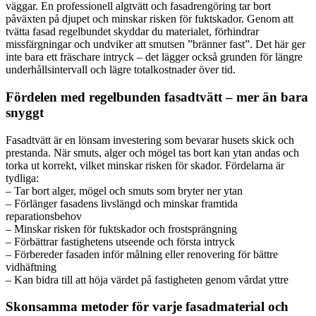
väggar. En professionell algtvätt och fasadrengöring tar bort
påväxten på djupet och minskar risken för fuktskador. Genom att
tvätta fasad regelbundet skyddar du materialet, förhindrar
missfärgningar och undviker att smutsen ”bränner fast”. Det här ger
inte bara ett fräschare intryck – det lägger också grunden för längre
underhållsintervall och lägre totalkostnader över tid.
Fördelen med regelbunden fasadtvätt – mer än bara
snyggt
Fasadtvätt är en lönsam investering som bevarar husets skick och
prestanda. När smuts, alger och mögel tas bort kan ytan andas och
torka ut korrekt, vilket minskar risken för skador. Fördelarna är
tydliga:
– Tar bort alger, mögel och smuts som bryter ner ytan
– Förlänger fasadens livslängd och minskar framtida
reparationsbehov
– Minskar risken för fuktskador och frostsprängning
– Förbättrar fastighetens utseende och första intryck
– Förbereder fasaden inför målning eller renovering för bättre
vidhäftning
– Kan bidra till att höja värdet på fastigheten genom vårdat yttre
Skonsamma metoder för varje fasadmaterial och