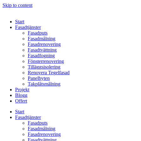
Skip to content
Start
Fasadtjänster
Fasadputs
Fasadmålning
Fasadrenovering
Fasadtvättning
Fasadfogning
Fönsterrenovering
Tilläggsisolering
Renovera Tegelfasad
Panelbyten
Takplåtsmålning
Projekt
Blogg
Offert
Start
Fasadtjänster
Fasadputs
Fasadmålning
Fasadrenovering
Fasadtvättning