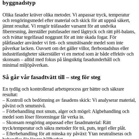
byggnadstyp
Olika fasader kräver olika metoder. Vi anpassar tryck, temperatur
och rengöringsmedel efter material och skick för att uppnå säkert,
jämnt resultat. Vi rengör träfasader varsamt för att undvika
fiberresning, återställer putsfasader med lågtryck och rätt pH-balans,
och tvättar tegelfasad noggrant för att inte skada fogar. För
plåtfasader använder vi fett- och smutslösande medel som inte
påverkar lacken. Oavsett om det gäller villor, flerbostadshus eller
industrifastigheter säkerställer vi en metod som är både effektiv och
skonsam – alltid med fokus på långsiktig fasadunderhåll och
minimal miljöpåverkan.
Så går vår fasadtvätt till – steg för steg
En tydlig och kontrollerad arbetsprocess ger bättre och säkrare
resultat:
– Kontroll och bedömning av fasadens skick: Vi analyserar material,
påväxt och smutsnivå.
– Förbehandling mot smuts, alger och mögel: Algbehandling och
medel som löser föroreningar får verka in.
– Skonsam rengöring anpassad efter fasadmaterial: Rätt
tryck/temperatur och säkra metoder för trä, puts, tegel eller plåt.
– Efterbehandling för att minska ny påväxt: Ytan neutraliseras och