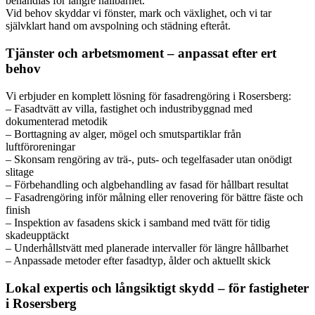
behandlas för längre hållbarhet.
Vid behov skyddar vi fönster, mark och växlighet, och vi tar
självklart hand om avspolning och städning efteråt.
Tjänster och arbetsmoment – anpassat efter ert
behov
Vi erbjuder en komplett lösning för fasadrengöring i Rosersberg:
– Fasadtvätt av villa, fastighet och industribyggnad med
dokumenterad metodik
– Borttagning av alger, mögel och smutspartiklar från
luftföroreningar
– Skonsam rengöring av trä-, puts- och tegelfasader utan onödigt
slitage
– Förbehandling och algbehandling av fasad för hållbart resultat
– Fasadrengöring inför målning eller renovering för bättre fäste och
finish
– Inspektion av fasadens skick i samband med tvätt för tidig
skadeupptäckt
– Underhållstvätt med planerade intervaller för längre hållbarhet
– Anpassade metoder efter fasadtyp, ålder och aktuellt skick
Lokal expertis och långsiktigt skydd – för fastigheter
i Rosersberg