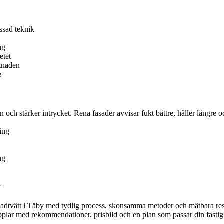
ssad teknik
ng
etet
stnaden
e
ch stärker intrycket. Rena fasader avvisar fukt bättre, håller längre o
ing
ng
y
 fasadtvätt i Täby med tydlig process, skonsamma metoder och mätbara resu
opplar med rekommendationer, prisbild och en plan som passar din fastig