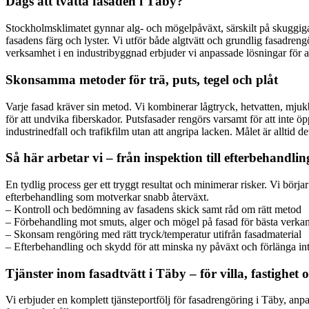
Dags att tvätta fasaden i Täby?
Stockholmsklimatet gynnar alg- och mögelpåväxt, särskilt på skuggiga 
fasadens färg och lyster. Vi utför både algtvätt och grundlig fasadreng
verksamhet i en industribyggnad erbjuder vi anpassade lösningar för att
Skonsamma metoder för trä, puts, tegel och plåt
Varje fasad kräver sin metod. Vi kombinerar lågtryck, hetvatten, mju
för att undvika fiberskador. Putsfasader rengörs varsamt för att inte öp
industrinedfall och trafikfilm utan att angripa lacken. Målet är alltid
Så här arbetar vi – från inspektion till efterbehandlin
En tydlig process ger ett tryggt resultat och minimerar risker. Vi bö
efterbehandling som motverkar snabb återväxt.
– Kontroll och bedömning av fasadens skick samt råd om rätt metod
– Förbehandling mot smuts, alger och mögel på fasad för bästa verka
– Skonsam rengöring med rätt tryck/temperatur utifrån fasadmaterial
– Efterbehandling och skydd för att minska ny påväxt och förlänga inter
Tjänster inom fasadtvätt i Täby – för villa, fastighet 
Vi erbjuder en komplett tjänsteportfölj för fasadrengöring i Täby, an