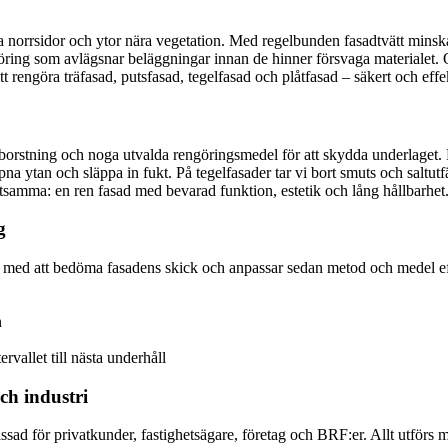
norrsidor och ytor nära vegetation. Med regelbunden fasadtvätt minskar
öring som avlägsnar beläggningar innan de hinner försvaga materialet. Oa
 rengöra träfasad, putsfasad, tegelfasad och plåtfasad – säkert och effek
kborstning och noga utvalda rengöringsmedel för att skydda underlaget
pna ytan och släppa in fukt. På tegelfasader tar vi bort smuts och saltutfä
 detsamma: en ren fasad med bevarad funktion, estetik och lång hållbarhet
g
rjar med att bedöma fasadens skick och anpassar sedan metod och medel e
n
vallet till nästa underhåll
och industri
passad för privatkunder, fastighetsägare, företag och BRF:er. Allt utf