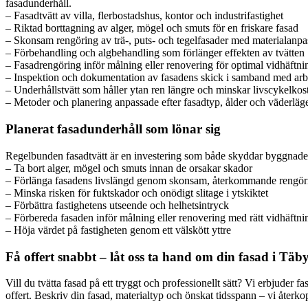
fasadunderhåll.
– Fasadtvätt av villa, flerbostadshus, kontor och industrifastighet
– Riktad borttagning av alger, mögel och smuts för en friskare fasad
– Skonsam rengöring av trä-, puts- och tegelfasader med materialanpa
– Förbehandling och algbehandling som förlänger effekten av tvätten
– Fasadrengöring inför målning eller renovering för optimal vidhäftni
– Inspektion och dokumentation av fasadens skick i samband med arb
– Underhållstvätt som håller ytan ren längre och minskar livscykelko
– Metoder och planering anpassade efter fasadtyp, ålder och väderläg
Planerat fasadunderhåll som lönar sig
Regelbunden fasadtvätt är en investering som både skyddar byggnaden o
– Ta bort alger, mögel och smuts innan de orsakar skador
– Förlänga fasadens livslängd genom skonsam, återkommande rengör
– Minska risken för fuktskador och onödigt slitage i ytskiktet
– Förbättra fastighetens utseende och helhetsintryck
– Förbereda fasaden inför målning eller renovering med rätt vidhäftni
– Höja värdet på fastigheten genom ett välskött yttre
Få offert snabbt – låt oss ta hand om din fasad i Täb
Vill du tvätta fasad på ett tryggt och professionellt sätt? Vi erbjuder
offert. Beskriv din fasad, materialtyp och önskat tidsspann – vi återk