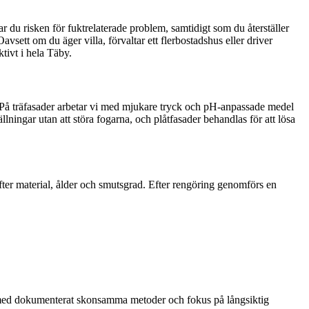
 du risken för fuktrelaterade problem, samtidigt som du återställer
vsett om du äger villa, förvaltar ett flerbostadshus eller driver
tivt i hela Täby.
. På träfasader arbetar vi med mjukare tryck och pH-anpassade medel
llningar utan att störa fogarna, och plåtfasader behandlas för att lösa
.
fter material, ålder och smutsgrad. Efter rengöring genomförs en
örs med dokumenterat skonsamma metoder och fokus på långsiktig