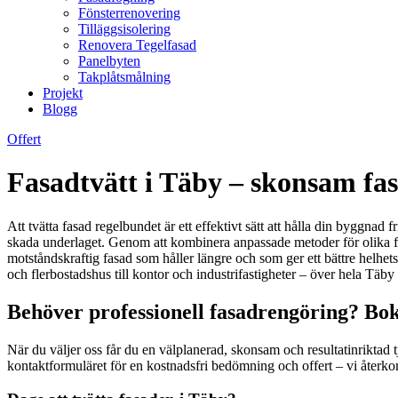
Fönsterrenovering
Tilläggsisolering
Renovera Tegelfasad
Panelbyten
Takplåtsmålning
Projekt
Blogg
Offert
Fasadtvätt i Täby – skonsam fas
Att tvätta fasad regelbundet är ett effektivt sätt att hålla din byggnad
skada underlaget. Genom att kombinera anpassade metoder för olika fa
motståndskraftig fasad som håller längre och som ger ett bättre helhets
och flerbostadshus till kontor och industrifastigheter – över hela Tä
Behöver professionell fasadrengöring? Bok
När du väljer oss får du en välplanerad, skonsam och resultatinriktad tj
kontaktformuläret för en kostnadsfri bedömning och offert – vi återk