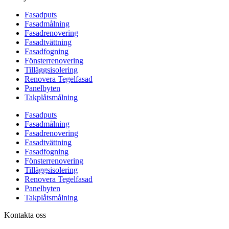
Fasadputs
Fasadmålning
Fasadrenovering
Fasadtvättning
Fasadfogning
Fönsterrenovering
Tilläggsisolering
Renovera Tegelfasad
Panelbyten
Takplåtsmålning
Fasadputs
Fasadmålning
Fasadrenovering
Fasadtvättning
Fasadfogning
Fönsterrenovering
Tilläggsisolering
Renovera Tegelfasad
Panelbyten
Takplåtsmålning
Kontakta oss