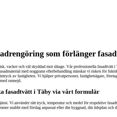
adrengöring som förlänger fasad
 frisk, vacker och väl skyddad mot slitage. Vår professionella fasadtvätt i
sadmaterial med noggrann efterbehandling minskar vi risken för fuktska
intryck av fastigheten. Vi hjälper privatpersoner, fastighetsägare, föret
by med omnejd.
a fasadtvätt i Täby via vårt formulär
änst. Vi använder rätt tryck, temperatur och medel för respektive fasadty
ommer snabbt med förslag anpassat efter din byggnad, din tidsplan och d