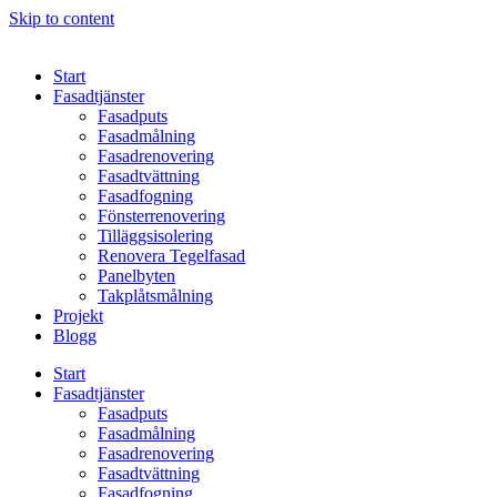
Skip to content
Start
Fasadtjänster
Fasadputs
Fasadmålning
Fasadrenovering
Fasadtvättning
Fasadfogning
Fönsterrenovering
Tilläggsisolering
Renovera Tegelfasad
Panelbyten
Takplåtsmålning
Projekt
Blogg
Start
Fasadtjänster
Fasadputs
Fasadmålning
Fasadrenovering
Fasadtvättning
Fasadfogning