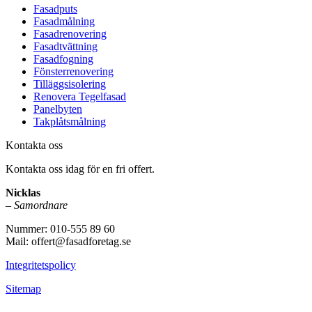
Fasadputs
Fasadmålning
Fasadrenovering
Fasadtvättning
Fasadfogning
Fönsterrenovering
Tilläggsisolering
Renovera Tegelfasad
Panelbyten
Takplåtsmålning
Kontakta oss
Kontakta oss idag för en fri offert.
Nicklas
–
Samordnare
Nummer: 010-555 89 60
Mail: offert@fasadforetag.se
Integritetspolicy
Sitemap