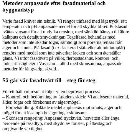
Metoder anpassade efter fasadmaterial och
byggnadstyp
Varje fasad kräver sin teknik. Vi rengör träfasad med lågt tryck, rätt
temperatur och pH-anpassade medel för att skydda fibrer. Putsfasad
tvättas varsamt för att undvika erosion, med särskild hänsyn till äldre
kalkputs och detaljutsmyckningar. Tegelfasad behandlas med
metoder som inte skadar fogar, samtidigt som porerna rensas från
alger och smuts. Plåtfasad (t.ex. lackerad stål- eller aluminiumplåt)
rengörs med medel som inte påverkar lacken och som återställer
glans. Vi utför fasadtvätt på villor, flerbostadshus, kontors- och
industrifastigheter i Vasastan – alltid med skonsamma, anpassade
metoder för långvarigt skydd.
Så går vår fasadtvätt till – steg för steg
För ett hållbart resultat följer vi en beprövad process:
– Kontroll och bedömning av fasadens skick: Vi analyserar material,
ålder, fogar och förekomst av alger/mögel.
– Förbehandling: Riktade medel appliceras mot smuts, alger och
mögel för att lösa upp beläggningar skonsamt.
– Skonsam rengöring: Anpassad trycktvätt, hetvatten eller ånga
beroende på fasadtyp, med skydd av fönster, plåtbeslag och
omgivande växtlighet.