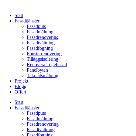
Skip
to
Start
content
Fasadtjänster
Fasadputs
Fasadmålning
Fasadrenovering
Fasadtvättning
Fasadfogning
Fönsterrenovering
Tilläggsisolering
Renovera Tegelfasad
Panelbyten
Takplåtsmålning
Projekt
Blogg
Offert
Start
Fasadtjänster
Fasadputs
Fasadmålning
Fasadrenovering
Fasadtvättning
Fasadfogning