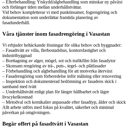
– Efterbehandling: Ytskydd/algbehandling som minskar ny påväxt
och förlänger tiden mellan underhållstvättar.
Vid behov kompletterar vi med punktinsatser, fogrengöring och
dokumentation som underlättar framtida planering av
fasadunderhåll.
Våra tjänster inom fasadrengöring i Vasastan
Vi erbjuder heltäckande lösningar för olika behov och byggnader:
– Fasadtvätt av villa, flerbostadshus, kontorsfastighet och
industribyggnad
– Borttagning av alger, mögel, sot och trafikfilm från fasadytor
– Skonsam rengöring av trä-, puts-, tegel- och plåtfasader
– Förbehandling och algbehandling för att motverka återväxt
– Fasadrengöring som förberedelse inför målning eller renovering
– Inspektion och dokumenterad bedömning av fasadens skick i
samband med tvätt
– Underhållstvätt enligt plan för längre hållbarhet och lägre
livscykelkostnad
– Metodval och kemikalier anpassade efter fasadtyp, ålder och skick
Allt arbete utförs med fokus på kvalitet, säkerhet och minimal
påverkan på omgivningen.
Begär offert på fasadtvätt i Vasastan