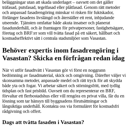
beläggningar utan att skada underlaget – oavsett om det gäller
träfasad, putsfasad, tegelfasad eller plåtfasad. Genom rätt metoder
och anpassad fasadrengöring minskar vi risken för fuktskador,
förlänger fasadens livslängd och återställer ett rent, inbjudande
utseende. Tjänsten omfattar både akuta insatser och planerat
fasadunderhåll, och är framtagen för privatpersoner, fastighetsägare,
företag och BRF:er som vill tvätta fasad på ett säkert, hållbart och
kostnadseffektivt sätt i centrala stadsmiljöer som Vasastan.
Behöver expertis inom fasadrengöring i
Vasastan? Skicka en förfrågan redan idag
När vi utför fasadtvätt i Vasastan gör vi först en noggrann
bedömning av fasadmaterial, skick och omgivning. Därefter väljer vi
skonsamma metoder, anpassade medel och rätt tryck för att skydda
både yta och fogar. Vi arbetar säkert och störningsfritt, med tydlig
tidsplan och fast prisbild. Oavsett om du representerar en BRF,
förvaltar ett flerbostadshus eller vill rengöra en privat villa, får du en
lösning som tar hänsyn till byggnadens förutsättningar och
långsiktiga underhåll. Kontakta oss via formuläret för kostnadsfri
rådgivning och offert.
Dags att tvätta fasaden i Vasastan?