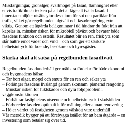
Missfärgningar, grönalger, svartmögel på fasad, flammighet eller
envis trafikfilm är tecken på att det är läge att tvätta fasad. I
innerstadsmiljöer utsätts ytor dessutom för sot och partiklar från
trafik, vilket gör regelbunden algtvätt och fasadrengöring extra
viktig. Genom att åtgärda beläggningar i tid hindrar du fukt från att
kapslas in, minskar risken för mikrobiell påväxt och bevarar både
fasadens funktion och estetik. Resultatet blir en ren, frisk yta som
står bättre emot väder och vind – och som ger ett starkare
helhetsintryck för boende, besökare och hyresgäster.
Starka skäl att satsa på regelbunden fasadtvätt
Regelbunden fasadunderhåll ger mätbara fördelar för både ekonomi
och byggnadens hälsa:
– Tar bort alger, mögel och smuts för en ren och säker yta
– Förlänger fasadens livslängd genom skonsam, planerad rengöring
– Minskar risken för fuktskador och dyra följdproblem i
väggkonstruktionen
– Förbättrar fastighetens utseende och helhetsintryck i stadsbilden
– Förbereder fasaden optimalt inför målning eller annan renovering
– Höjer värdet på fastigheten genom välskött yttre underhåll
Vår metodik bygger på att förebygga istället för att bara åtgärda – en
investering som betalar sig över tid.