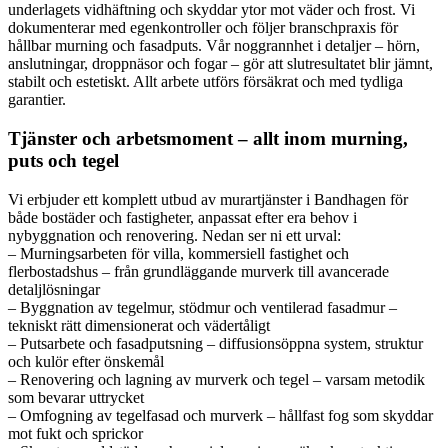
underlagets vidhäftning och skyddar ytor mot väder och frost. Vi
dokumenterar med egenkontroller och följer branschpraxis för
hållbar murning och fasadputs. Vår noggrannhet i detaljer – hörn,
anslutningar, droppnäsor och fogar – gör att slutresultatet blir jämnt,
stabilt och estetiskt. Allt arbete utförs försäkrat och med tydliga
garantier.
Tjänster och arbetsmoment – allt inom murning,
puts och tegel
Vi erbjuder ett komplett utbud av murartjänster i Bandhagen för
både bostäder och fastigheter, anpassat efter era behov i
nybyggnation och renovering. Nedan ser ni ett urval:
– Murningsarbeten för villa, kommersiell fastighet och
flerbostadshus – från grundläggande murverk till avancerade
detaljlösningar
– Byggnation av tegelmur, stödmur och ventilerad fasadmur –
tekniskt rätt dimensionerat och vädertåligt
– Putsarbete och fasadputsning – diffusionsöppna system, struktur
och kulör efter önskemål
– Renovering och lagning av murverk och tegel – varsam metodik
som bevarar uttrycket
– Omfogning av tegelfasad och murverk – hållfast fog som skyddar
mot fukt och sprickor