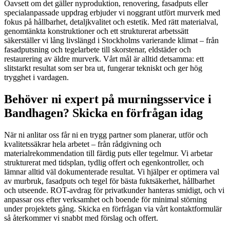
Oavsett om det gäller nyproduktion, renovering, fasadputs eller
specialanpassade uppdrag erbjuder vi noggrant utfört murverk med
fokus på hållbarhet, detaljkvalitet och estetik. Med rätt materialval,
genomtänkta konstruktioner och ett strukturerat arbetssätt
säkerställer vi lång livslängd i Stockholms varierande klimat – från
fasadputsning och tegelarbete till skorstenar, eldstäder och
restaurering av äldre murverk. Vårt mål är alltid detsamma: ett
slitstarkt resultat som ser bra ut, fungerar tekniskt och ger hög
trygghet i vardagen.
Behöver ni expert på murningsservice i
Bandhagen? Skicka en förfrågan idag
När ni anlitar oss får ni en trygg partner som planerar, utför och
kvalitetssäkrar hela arbetet – från rådgivning och
materialrekommendation till färdig puts eller tegelmur. Vi arbetar
strukturerat med tidsplan, tydlig offert och egenkontroller, och
lämnar alltid väl dokumenterade resultat. Vi hjälper er optimera val
av murbruk, fasadputs och tegel för bästa fuktsäkerhet, hållbarhet
och utseende. ROT-avdrag för privatkunder hanteras smidigt, och vi
anpassar oss efter verksamhet och boende för minimal störning
under projektets gång. Skicka en förfrågan via vårt kontaktformulär
så återkommer vi snabbt med förslag och offert.