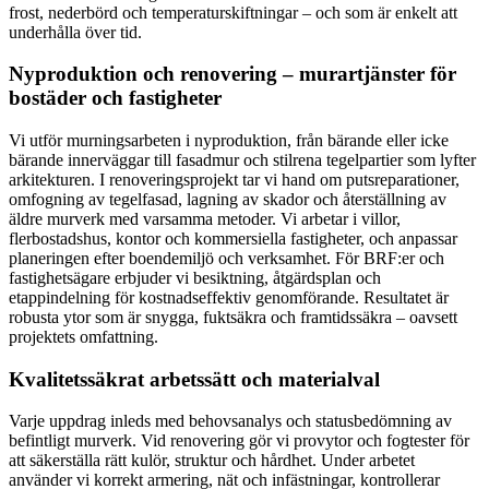
frost, nederbörd och temperaturskiftningar – och som är enkelt att
underhålla över tid.
Nyproduktion och renovering – murartjänster för
bostäder och fastigheter
Vi utför murningsarbeten i nyproduktion, från bärande eller icke
bärande innerväggar till fasadmur och stilrena tegelpartier som lyfter
arkitekturen. I renoveringsprojekt tar vi hand om putsreparationer,
omfogning av tegelfasad, lagning av skador och återställning av
äldre murverk med varsamma metoder. Vi arbetar i villor,
flerbostadshus, kontor och kommersiella fastigheter, och anpassar
planeringen efter boendemiljö och verksamhet. För BRF:er och
fastighetsägare erbjuder vi besiktning, åtgärdsplan och
etappindelning för kostnadseffektiv genomförande. Resultatet är
robusta ytor som är snygga, fuktsäkra och framtidssäkra – oavsett
projektets omfattning.
Kvalitetssäkrat arbetssätt och materialval
Varje uppdrag inleds med behovsanalys och statusbedömning av
befintligt murverk. Vid renovering gör vi provytor och fogtester för
att säkerställa rätt kulör, struktur och hårdhet. Under arbetet
använder vi korrekt armering, nät och infästningar, kontrollerar