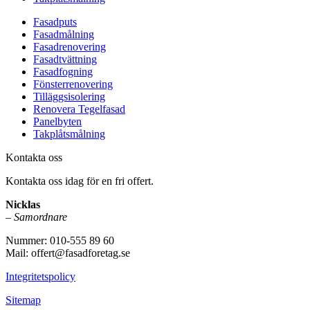
Fasadputs
Fasadmålning
Fasadrenovering
Fasadtvättning
Fasadfogning
Fönsterrenovering
Tilläggsisolering
Renovera Tegelfasad
Panelbyten
Takplåtsmålning
Kontakta oss
Kontakta oss idag för en fri offert.
Nicklas
–
Samordnare
Nummer: 010-555 89 60
Mail: offert@fasadforetag.se
Integritetspolicy
Sitemap