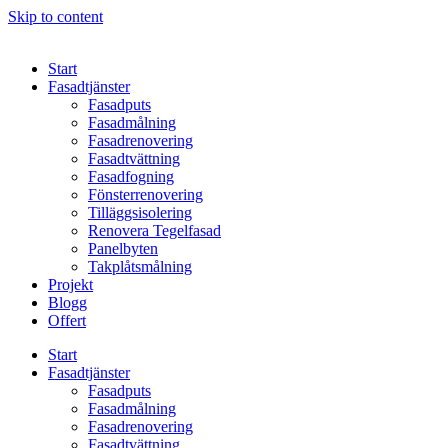
Skip to content
Start
Fasadtjänster
Fasadputs
Fasadmålning
Fasadrenovering
Fasadtvättning
Fasadfogning
Fönsterrenovering
Tilläggsisolering
Renovera Tegelfasad
Panelbyten
Takplåtsmålning
Projekt
Blogg
Offert
Start
Fasadtjänster
Fasadputs
Fasadmålning
Fasadrenovering
Fasadtvättning