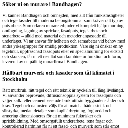
Söker ni en murare i Bandhagen?
Vi känner Bandhagen och omnejden, med allt från funkisfastigheter
och tegelfasader till moderna betongstommar som kräver rätt typ av
putsarbete. Som erfaren murare erbjuder vi komplett hjälp: murning,
omfogning, lagning av sprickor, fasadputs, tegelarbete och
stenarbete – alltid med material och metoder anpassade till
underlaget. Vi tar ansvar för helheten och samarbetar vid behov med
andra yrkesgrupper för smidig produktion. Vare sig ni önskar en ny
tegelmur, uppfräschad fasadputs eller en specialmurning för eldstad
och skorsten, får ni ett resultat som kombinerar funktion och form,
levererat av en pålitlig murarfirma i Bandhagen.
Hållbart murverk och fasader som tål klimatet i
Stockholm
Rätt murbruk, rätt tegel och rätt teknik är nyckeln till lång livslängd.
Vi använder beprövade, diffusionsöppna system för fasadputs och
väljer kalk- eller cementbaserade bruk utifrån byggnadens ålder och
krav. Tegel och natursten väljs för att matcha både estetik och
slitstyrka, medan detaljer som kapillärbrytning, fogbredd och
armering dimensioneras för att minimera fuktrisker och
sprickbildning. Med omsorgsfullt underarbete, rena fogar och
kontrollerad härdning får ni ett fasad- och murverk som står emot