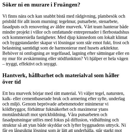
Söker ni en murare i Fruängen?
Vi finns nära och kan snabbt bistå med rådgivning, platsbesök och
prisbild för allt inom murning: tegelmur, putsarbete, stenarbete,
fasadputs och renovering av äldre murverk. Vårt team hanterar både
mindre projekt i villor och omfattande entreprenader i flerbostadshus
och kommersiella fastigheter. Med djup kännedom om lokalt klimat
och byggstandarder skapar vi lösningar som står emot fukt, frost och
belastning samtidigt som de harmonierar med husets arkitektur.
Behöver ni omfogning av tegelfasad, lagning efter sättningar eller en
ny mur för avskärmning eller stödfunktion? Vi hjälper er hela vägen
– tryggt, effektivt och snyggt.
Hantverk, hållbarhet och materialval som håller
över tid
Ett bra murverk börjar med rätt material. Vi väljer tegel, natursten,
kalk- eller cementbaserade bruk och armering efter syfte, underlag
och miljö. Genom beprövade arbetsmetoder minimerar vi
köldbryggor, förbättrar fuktsäkerhet och maximerar ytans
motståndskraft mot sprickbildning. Våra putsarbeten och
fasadputsningar utförs med fokus på diffusion, vidhäftning och
struktur så att ytan både skyddar och lyfter byggnadens uttryck. Ni
får en långsiktig lösning som är lätt att underhålla, står starkt mot