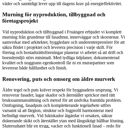
väder och samtidigt lever upp till dagens krav på energieffektivitet.
Murning för nyproduktion, tillbyggnad och
företagsprojekt
Vid nyproduktion och tillbyggnad i Fruängen erbjuder vi komplett
murning från grundmur till fasadmur, innerväggar och skorstenar. Vi
samverkar med arkitekter, byggledare och underentreprenörer för att
säkra flödet i projektet och leverera precision i varje skift. För
företag och bostadsrättsföreningar planerar vi arbetet så att drift och
boendemiljö störs minimalt. Med tydliga tidplaner, dokumenterad
kvalitet och noggrann egenkontroll får ni en murarpartner som
levererar både hållfasthet och finish.
Renovering, puts och omsorg om äldre murverk
Äldre tegel och puts kräver respekt för byggnadens ursprung. Vi
renoverar fasader, lagar skador och återställer sprickor med rätt
brukssammansättning och metod för att undvika framtida problem.
Omfogning, fasadputs och kompletterande tegelarbete utförs
varsamt så att färgton, struktur och fogprofil harmonierar med
befintligt murverk. Vid fuktskador åtgärdar vi orsaken, säkrar
dränerande skikt och återställer ytan med långsiktigt hållbar lösning.
Slutresultatet blir en trygg, vacker och funktionell fasad – redo för