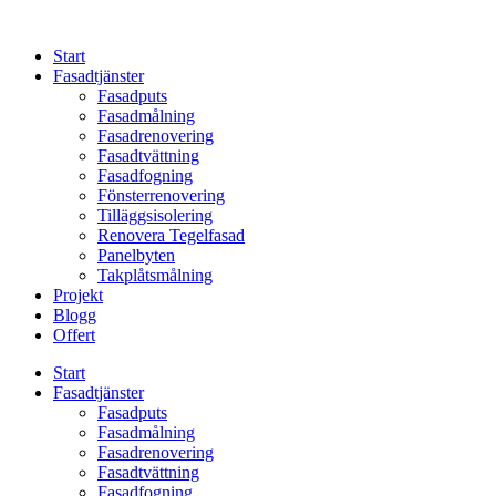
Skip
to
Start
content
Fasadtjänster
Fasadputs
Fasadmålning
Fasadrenovering
Fasadtvättning
Fasadfogning
Fönsterrenovering
Tilläggsisolering
Renovera Tegelfasad
Panelbyten
Takplåtsmålning
Projekt
Blogg
Offert
Start
Fasadtjänster
Fasadputs
Fasadmålning
Fasadrenovering
Fasadtvättning
Fasadfogning