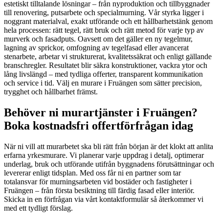
estetiskt tilltalande lösningar – från nyproduktion och tillbyggnader
till renovering, putsarbete och specialmurning. Vår styrka ligger i
noggrant materialval, exakt utförande och ett hållbarhetstänk genom
hela processen: rätt tegel, rätt bruk och rätt metod för varje typ av
murverk och fasadputs. Oavsett om det gäller en ny tegelmur,
lagning av sprickor, omfogning av tegelfasad eller avancerat
stenarbete, arbetar vi strukturerat, kvalitetssäkrat och enligt gällande
branschregler. Resultatet blir säkra konstruktioner, vackra ytor och
lång livslängd – med tydliga offerter, transparent kommunikation
och service i tid. Välj en murare i Fruängen som sätter precision,
trygghet och hållbarhet främst.
Behöver ni murartjänster i Fruängen?
Boka kostnadsfri offertförfrågan idag
När ni vill att murarbetet ska bli rätt från början är det klokt att anlita
erfarna yrkesmurare. Vi planerar varje uppdrag i detalj, optimerar
underlag, bruk och utförande utifrån byggnadens förutsättningar och
levererar enligt tidsplan. Med oss får ni en partner som tar
totalansvar för murningsarbeten vid bostäder och fastigheter i
Fruängen – från första besiktning till färdig fasad eller interiör.
Skicka in en förfrågan via vårt kontaktformulär så återkommer vi
med ett tydligt förslag.