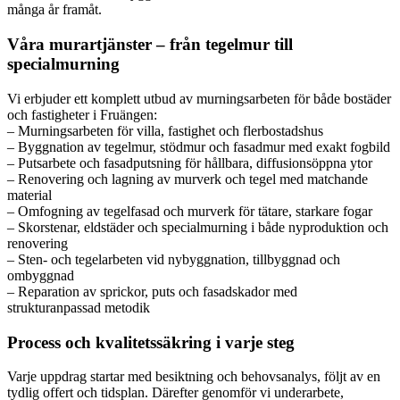
många år framåt.
Våra murartjänster – från tegelmur till
specialmurning
Vi erbjuder ett komplett utbud av murningsarbeten för både bostäder
och fastigheter i Fruängen:
– Murningsarbeten för villa, fastighet och flerbostadshus
– Byggnation av tegelmur, stödmur och fasadmur med exakt fogbild
– Putsarbete och fasadputsning för hållbara, diffusionsöppna ytor
– Renovering och lagning av murverk och tegel med matchande
material
– Omfogning av tegelfasad och murverk för tätare, starkare fogar
– Skorstenar, eldstäder och specialmurning i både nyproduktion och
renovering
– Sten- och tegelarbeten vid nybyggnation, tillbyggnad och
ombyggnad
– Reparation av sprickor, puts och fasadskador med
strukturanpassad metodik
Process och kvalitetssäkring i varje steg
Varje uppdrag startar med besiktning och behovsanalys, följt av en
tydlig offert och tidsplan. Därefter genomför vi underarbete,