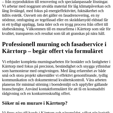
– från nyproduktion till renovering och specialanpassade lösningar.
Vi arbetar med noggrant utvalda material för låg klimatpåverkan och
lång livslängd, med fokus på energieffektivitet, fuktsäkerhet och
tidlös estetik. Oavsett om det gäller en fasadrenovering, en ny
stödmur, omfogning av tegelfasad eller en skräddarsydd eldstad får
ni ett tydligt upplägg, fasta tider och en trygg process från offert till
slutbesiktning. Välkommen till en murarfirma i Kärrtorp som står för
kvalitet, transparens och resultat som tål att granskas på nära håll.
Professionell murning och fasadservice i
Kärrtorp – begär offert via formuläret
Vi erbjuder kompletta murningsarbeten för bostäder och fastigheter i
Kärrtorp med fokus på precision, beständighet och snygga ytfinishar
som harmonierar med omgivningen. Med lång erfarenhet av både
små och stora projekt säkerställer vi effektivt genomförande, tydlig
kommunikation och dokumenterad kvalitetskontroll. Våra arbeten
planeras för minimal störning i boendemiljö och uppfyller gällande
branschregler. Använd kontaktformuläret för att få en kostnadsfri
rådgivning och en konkurrenskraftig offert.
Söker ni en murare i Kärrtorp?
Vi finns nära till hands i Kärrtorp och närområdet, vilket gör logistik,