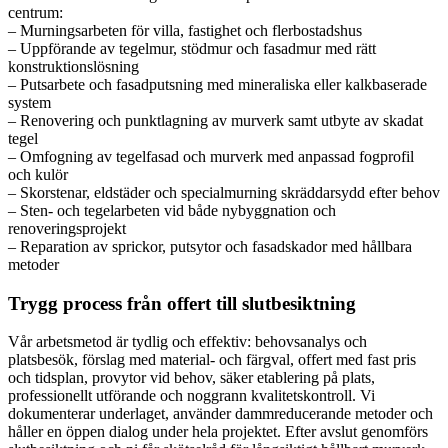
centrum:
– Murningsarbeten för villa, fastighet och flerbostadshus
– Uppförande av tegelmur, stödmur och fasadmur med rätt
konstruktionslösning
– Putsarbete och fasadputsning med mineraliska eller kalkbaserade
system
– Renovering och punktlagning av murverk samt utbyte av skadat
tegel
– Omfogning av tegelfasad och murverk med anpassad fogprofil
och kulör
– Skorstenar, eldstäder och specialmurning skräddarsydd efter behov
– Sten- och tegelarbeten vid både nybyggnation och
renoveringsprojekt
– Reparation av sprickor, putsytor och fasadskador med hållbara
metoder
Trygg process från offert till slutbesiktning
Vår arbetsmetod är tydlig och effektiv: behovsanalys och
platsbesök, förslag med material- och färgval, offert med fast pris
och tidsplan, provytor vid behov, säker etablering på plats,
professionellt utförande och noggrann kvalitetskontroll. Vi
dokumenterar underlaget, använder dammreducerande metoder och
håller en öppen dialog under hela projektet. Efter avslut genomförs