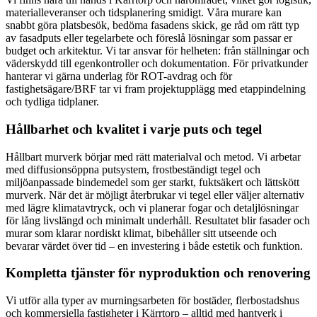
materialleveranser och tidsplanering smidigt. Våra murare kan
snabbt göra platsbesök, bedöma fasadens skick, ge råd om rätt typ
av fasadputs eller tegelarbete och föreslå lösningar som passar er
budget och arkitektur. Vi tar ansvar för helheten: från ställningar och
väderskydd till egenkontroller och dokumentation. För privatkunder
hanterar vi gärna underlag för ROT-avdrag och för
fastighetsägare/BRF tar vi fram projektupplägg med etappindelning
och tydliga tidplaner.
Hållbarhet och kvalitet i varje puts och tegel
Hållbart murverk börjar med rätt materialval och metod. Vi arbetar
med diffusionsöppna putsystem, frostbeständigt tegel och
miljöanpassade bindemedel som ger starkt, fuktsäkert och lättskött
murverk. När det är möjligt återbrukar vi tegel eller väljer alternativ
med lägre klimatavtryck, och vi planerar fogar och detaljlösningar
för lång livslängd och minimalt underhåll. Resultatet blir fasader och
murar som klarar nordiskt klimat, bibehåller sitt utseende och
bevarar värdet över tid – en investering i både estetik och funktion.
Kompletta tjänster för nyproduktion och renovering
Vi utför alla typer av murningsarbeten för bostäder, flerbostadshus
och kommersiella fastigheter i Kärrtorp – alltid med hantverk i