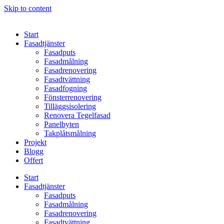
Skip to content
Start
Fasadtjänster
Fasadputs
Fasadmålning
Fasadrenovering
Fasadtvättning
Fasadfogning
Fönsterrenovering
Tilläggsisolering
Renovera Tegelfasad
Panelbyten
Takplåtsmålning
Projekt
Blogg
Offert
Start
Fasadtjänster
Fasadputs
Fasadmålning
Fasadrenovering
Fasadtvättning