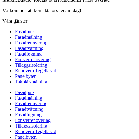
Välkommen att kontakta oss redan idag!
Våra tjänster
Fasadputs
Fasadmålning
Fasadrenovering
Fasadtvättning
Fasadfogning
Fönsterrenovering
Tilläggsisolering
Renovera Tegelfasad
Panelbyten
Takplåtsmålning
Fasadputs
Fasadmålning
Fasadrenovering
Fasadtvättning
Fasadfogning
Fönsterrenovering
Tilläggsisolering
Renovera Tegelfasad
Panelbyten