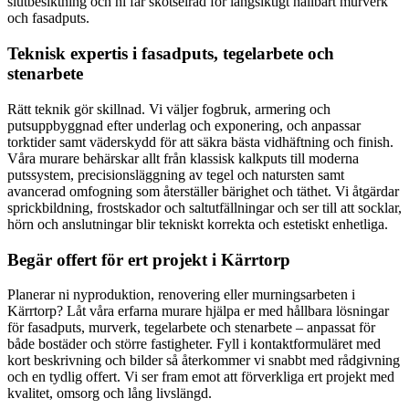
slutbesiktning och ni får skötselråd för långsiktigt hållbart murverk
och fasadputs.
Teknisk expertis i fasadputs, tegelarbete och
stenarbete
Rätt teknik gör skillnad. Vi väljer fogbruk, armering och
putsuppbyggnad efter underlag och exponering, och anpassar
torktider samt väderskydd för att säkra bästa vidhäftning och finish.
Våra murare behärskar allt från klassisk kalkputs till moderna
putssystem, precisionsläggning av tegel och natursten samt
avancerad omfogning som återställer bärighet och täthet. Vi åtgärdar
sprickbildning, frostskador och saltutfällningar och ser till att socklar,
hörn och anslutningar blir tekniskt korrekta och estetiskt enhetliga.
Begär offert för ert projekt i Kärrtorp
Planerar ni nyproduktion, renovering eller murningsarbeten i
Kärrtorp? Låt våra erfarna murare hjälpa er med hållbara lösningar
för fasadputs, murverk, tegelarbete och stenarbete – anpassat för
både bostäder och större fastigheter. Fyll i kontaktformuläret med
kort beskrivning och bilder så återkommer vi snabbt med rådgivning
och en tydlig offert. Vi ser fram emot att förverkliga ert projekt med
kvalitet, omsorg och lång livslängd.