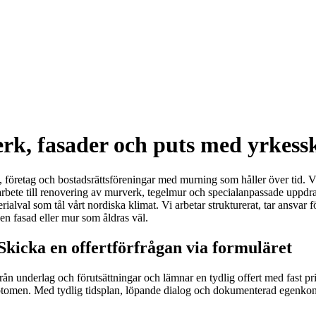
rk, fasader och puts med yrkessk
re, företag och bostadsrättsföreningar med murning som håller över tid. 
larbete till renovering av murverk, tegelmur och specialanpassade uppdr
ialval som tål vårt nordiska klimat. Vi arbetar strukturerat, tar ansvar f
en fasad eller mur som åldras väl.
Skicka en offertförfrågan via formuläret
rån underlag och förutsättningar och lämnar en tydlig offert med fast p
mptomen. Med tydlig tidsplan, löpande dialog och dokumenterad egenkontr