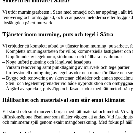
Söker ni en murare i Sätra?
Vi utför murningsarbeten i Sätra med omnejd och tar uppdrag i allt fr
renovering och ombyggnad, och vi anpassar metoderna efter byggnadens å
livslängden på ert murverk.
Tjänster inom murning, puts och tegel i Sätra
Vi erbjuder ett komplett utbud av tjänster inom murning, putsarbete, f
– Kompletta murningsarbeten för villor, kommersiella fastigheter och 
– Uppförande av tegelmurar, stödmurar och hållbara fasadmurar
– Noga utförd putsning och långlivad fasadputs
– Varsam renovering samt punktlagning av murverk och tegelpartier
– Professionell omfogning av tegelfasader och murar för tätare och sn
– Bygge och renovering av skorstenar, eldstäder och annan specialmu
– Sten- och tegelentreprenader vid både nyproduktion och ombyggna
– Åtgärd av sprickor, putssläpp och fasadskador med rätt metod från 
Hållbarhet och materialval som står emot klimatet
Ett starkt och sunt murverk börjar med rätt material och metod. Vi väl
diffusionsöppna lösningar som tillåter väggen att andas. Vid fasadputs
och minimerar spill genom exakt mängdberäkning. Med fokus på hållba