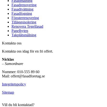
Fasadmålning
Fasadrenovering
Fasadtvättning
Fasadfogning
Fönsterrenovering
Tilläggsisolering
Renovera Tegelfasad
Panelbyten
Takplåtsmålning
Kontakta oss
Kontakta oss idag för en fri offert.
Nicklas
–
Samordnare
Nummer: 010-555 89 60
Mail: offert@fasadforetag.se
Integritetspolicy
Sitemap
Vill du bli kontaktad?