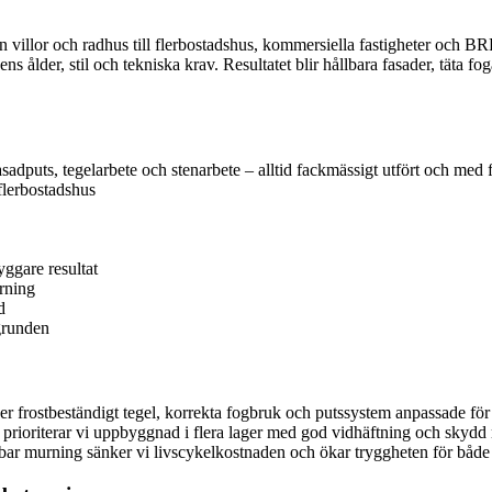
ån villor och radhus till flerbostadshus, kommersiella fastigheter och
lder, stil och tekniska krav. Resultatet blir hållbara fasader, täta fog
asadputs, tegelarbete och stenarbete – alltid fackmässigt utfört och med
flerbostadshus
yggare resultat
rning
d
grunden
jer frostbeständigt tegel, korrekta fogbruk och puts­system anpassade för
 prioriterar vi uppbyggnad i flera lager med god vidhäftning och skydd 
r murning sänker vi livscykelkostnaden och ökar tryggheten för både b