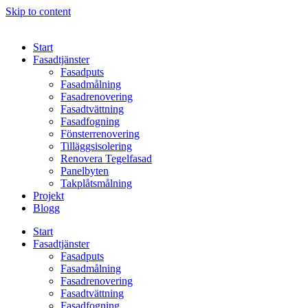
Skip to content
Start
Fasadtjänster
Fasadputs
Fasadmålning
Fasadrenovering
Fasadtvättning
Fasadfogning
Fönsterrenovering
Tilläggsisolering
Renovera Tegelfasad
Panelbyten
Takplåtsmålning
Projekt
Blogg
Start
Fasadtjänster
Fasadputs
Fasadmålning
Fasadrenovering
Fasadtvättning
Fasadfogning