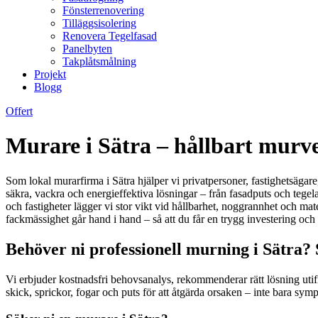
Fönsterrenovering
Tilläggsisolering
Renovera Tegelfasad
Panelbyten
Takplåtsmålning
Projekt
Blogg
Offert
Murare i Sätra – hållbart murve
Som lokal murarfirma i Sätra hjälper vi privatpersoner, fastighetsäga
säkra, vackra och energieffektiva lösningar – från fasadputs och tege
och fastigheter lägger vi stor vikt vid hållbarhet, noggrannhet och mater
fackmässighet går hand i hand – så att du får en trygg investering och 
Behöver ni professionell murning i Sätra? 
Vi erbjuder kostnadsfri behovsanalys, rekommenderar rätt lösning utif
skick, sprickor, fogar och puts för att åtgärda orsaken – inte bara sy