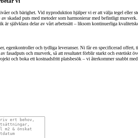
betar vi
 och bärighet. Vid nyproduktion hjälper vi er att välja tegel eller sten
de av skadad puts med metoder som harmonierar med befintligt murverk.
är självklara delar av vårt arbetssätt – liksom kontinuerliga kvalitetskon
, egenkontroller och tydliga leveranser. Ni får en specificerad offert, 
 fasadputs och murverk, så att resultatet förblir starkt och estetiskt över
projekt och boka ett kostnadsfritt platsbesök – vi återkommer snabbt med