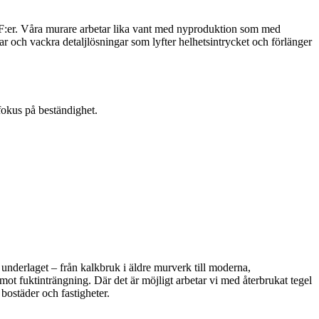
 BRF:er. Våra murare arbetar lika vant med nyproduktion som med
ar och vackra detaljlösningar som lyfter helhetsintrycket och förlänger
 fokus på beständighet.
 underlaget – från kalkbruk i äldre murverk till moderna,
mot fuktinträngning. Där det är möjligt arbetar vi med återbrukat tegel
ostäder och fastigheter.