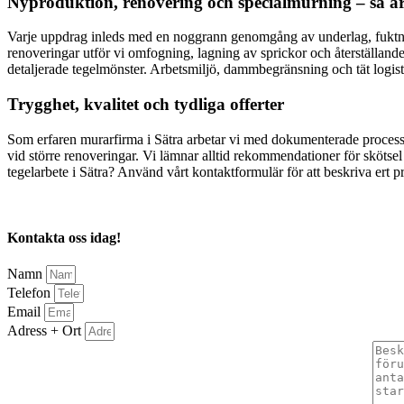
Nyproduktion, renovering och specialmurning – så ar
Varje uppdrag inleds med en noggrann genomgång av underlag, fuktnivåer
renoveringar utför vi omfogning, lagning av sprickor och återställan
detaljerade tegelmönster. Arbetsmiljö, dammbegränsning och tät logistik 
Trygghet, kvalitet och tydliga offerter
Som erfaren murarfirma i Sätra arbetar vi med dokumenterade processer
vid större renoveringar. Vi lämnar alltid rekommendationer för skötsel av
tegelarbete i Sätra? Använd vårt kontaktformulär för att beskriva ert 
Kontakta oss idag!
Namn
Telefon
Email
Adress + Ort