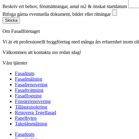
Beskriv ert behov, förutsättningar, antal m2 & önskat startdatum
Bifoga gärna eventuella dokument, bilder eller ritningar
Skicka
Om Fasadföretaget
Vi är ett professionellt byggföretag med många års erfarenhet inom olik
Välkommen att kontakta oss redan idag!
Våra tjänster
Fasadputs
Fasadmålning
Fasadrenovering
Fasadtvättning
Fasadfogning
Fönsterrenovering
Tilläggsisolering
Renovera Tegelfasad
Panelbyten
Takplåtsmålning
Fasadputs