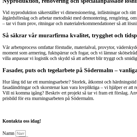
Nyproduktion, renovering och specialanpassade lösn
Vid nyproduktion säkerställer vi dimensionering, infästningar och rätt 
åtgärdsförslag och arbetar metodiskt med demontering, rengöring, om
– tar vi fram prov, ritningar och materialrekommendationer så att lösnin
Så säkrar vår murarfirma kvalitet, trygghet och tids
Vår arbetsprocess omfattar förstudie, materialval, provytor, vädersky
moment som armering, fuktspärrar och fogar, och vi lämnar skötselråd f
villa anpassar vi logistik och skydd så att arbetet blir tryggt och smidi
Fasader, puts och tegelarbete på Södermalm – vanlig
Hur lång tid tar ett murningsarbete? Storlek, åtkomst och härdningstid 
fasadändringar och skorstenar kan vara lovpliktiga – vi hjälper er att 
Vill ni komma igång? Beskriv ert projekt så tar vi fram ett förslag. 
prisbild för era murningsarbeten på Södermalm.
Kontakta oss idag!
Namn