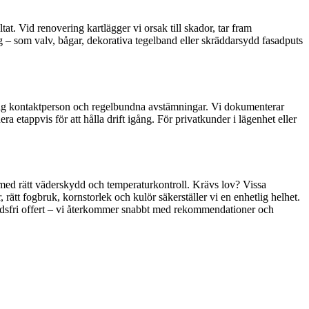
at. Vid renovering kartlägger vi orsak till skador, tar fram
– som valv, bågar, dekorativa tegelband eller skräddarsydd fasadputs
ydlig kontaktperson och regelbundna avstämningar. Vi dokumenterar
etappvis för att hålla drift igång. För privatkunder i lägenhet eller
a, med rätt väderskydd och temperaturkontroll. Krävs lov? Vissa
rätt fogbruk, kornstorlek och kulör säkerställer vi en enhetlig helhet.
tnadsfri offert – vi återkommer snabbt med rekommendationer och