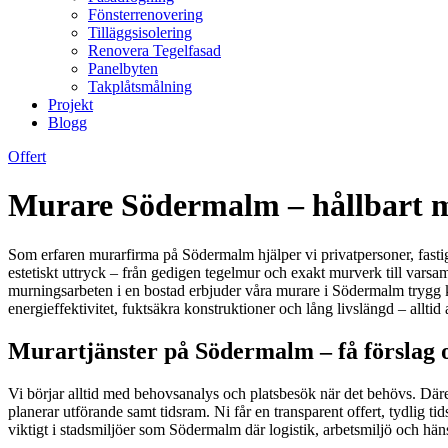
Fönsterrenovering
Tilläggsisolering
Renovera Tegelfasad
Panelbyten
Takplåtsmålning
Projekt
Blogg
Offert
Murare Södermalm – hållbart mur
Som erfaren murarfirma på Södermalm hjälper vi privatpersoner, fastig
estetiskt uttryck – från gedigen tegelmur och exakt murverk till varsa
murningsarbeten i en bostad erbjuder våra murare i Södermalm trygg k
energieffektivitet, fuktsäkra konstruktioner och lång livslängd – alltid 
Murartjänster på Södermalm – få förslag o
Vi börjar alltid med behovsanalys och platsbesök när det behövs. Däreft
planerar utförande samt tidsram. Ni får en transparent offert, tydlig
viktigt i stadsmiljöer som Södermalm där logistik, arbetsmiljö och hänsy