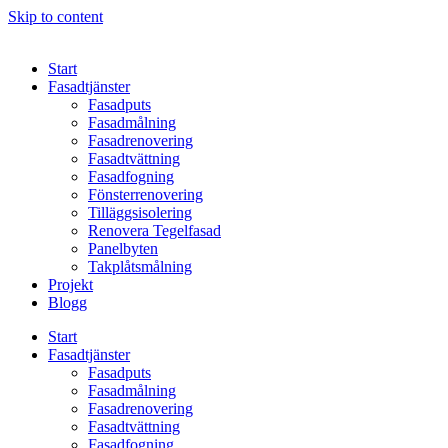
Skip to content
Start
Fasadtjänster
Fasadputs
Fasadmålning
Fasadrenovering
Fasadtvättning
Fasadfogning
Fönsterrenovering
Tilläggsisolering
Renovera Tegelfasad
Panelbyten
Takplåtsmålning
Projekt
Blogg
Start
Fasadtjänster
Fasadputs
Fasadmålning
Fasadrenovering
Fasadtvättning
Fasadfogning