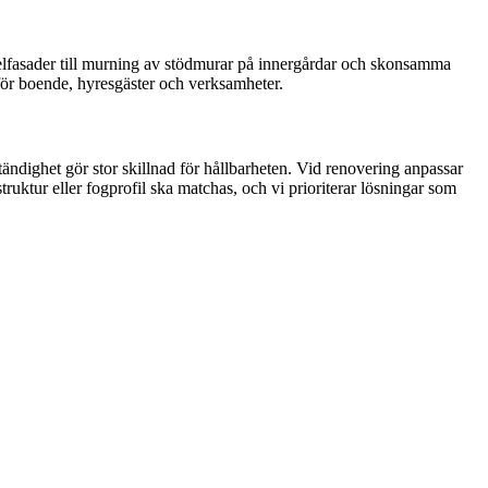
egelfasader till murning av stödmurar på innergårdar och skonsamma
s för boende, hyresgäster och verksamheter.
ändighet gör stor skillnad för hållbarheten. Vid renovering anpassar
truktur eller fogprofil ska matchas, och vi prioriterar lösningar som