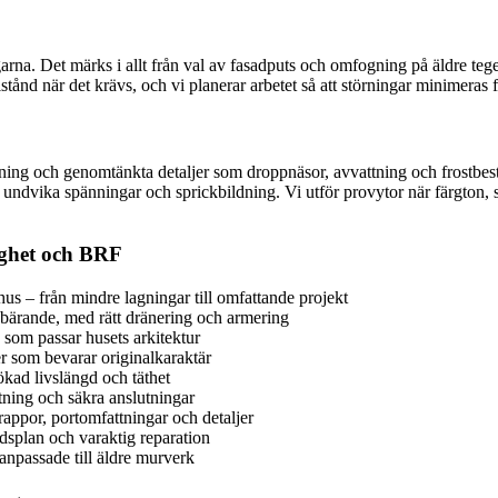
garna. Det märks i allt från val av fasadputs och omfogning på äldre t
llstånd när det krävs, och vi planerar arbetet så att störningar minimera
gning och genomtänkta detaljer som droppnäsor, avvattning och frostbest
tt undvika spänningar och sprickbildning. Vi utför provytor när färgton, s
tighet och BRF
hus – från mindre lagningar till omfattande projekt
bärande, med rätt dränering och armering
 som passar husets arkitektur
 som bevarar originalkaraktär
kad livslängd och täthet
tning och säkra anslutningar
rappor, portomfattningar och detaljer
dsplan och varaktig reparation
 anpassade till äldre murverk