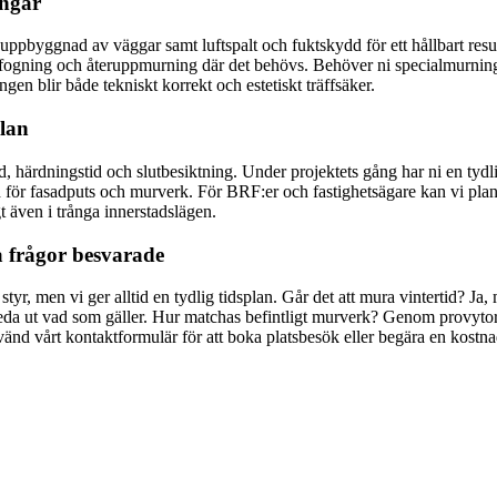
ingar
uppbyggnad av väggar samt luftspalt och fuktskydd för ett hållbart result
fogning och återuppmurning där det behövs. Behöver ni specialmurning 
gen blir både tekniskt korrekt och estetiskt träffsäker.
plan
dd, härdningstid och slutbesiktning. Under projektets gång har ni en t
ör fasadputs och murverk. För BRF:er och fastighetsägare kan vi planera 
gt även i trånga innerstadslägen.
a frågor besvarade
styr, men vi ger alltid en tydlig tidsplan. Går det att mura vintertid? J
reda ut vad som gäller. Hur matchas befintligt murverk? Genom provytor, 
Använd vårt kontaktformulär för att boka platsbesök eller begära en kos