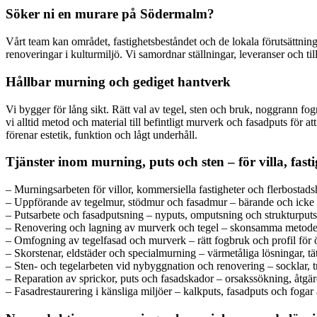
Söker ni en murare på Södermalm?
Vårt team kan området, fastighetsbeståndet och de lokala förutsättnin
renoveringar i kulturmiljö. Vi samordnar ställningar, leveranser och ti
Hållbar murning och gediget hantverk
Vi bygger för lång sikt. Rätt val av tegel, sten och bruk, noggrann fo
vi alltid metod och material till befintligt murverk och fasadputs för a
förenar estetik, funktion och lågt underhåll.
Tjänster inom murning, puts och sten – för villa, fas
– Murningsarbeten för villor, kommersiella fastigheter och flerbostads
– Uppförande av tegelmur, stödmur och fasadmur – bärande och icke 
– Putsarbete och fasadputsning – nyputs, omputsning och strukturputs
– Renovering och lagning av murverk och tegel – skonsamma metoder
– Omfogning av tegelfasad och murverk – rätt fogbruk och profil för ö
– Skorstenar, eldstäder och specialmurning – värmetåliga lösningar, tä
– Sten- och tegelarbeten vid nybyggnation och renovering – socklar, t
– Reparation av sprickor, puts och fasadskador – orsakssökning, åtgär
– Fasadrestaurering i känsliga miljöer – kalkputs, fasadputs och fogar