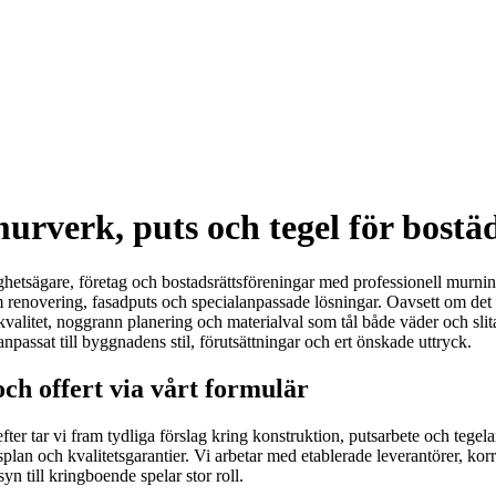
verk, puts och tegel för bostäd
hetsägare, företag och bostadsrättsföreningar med professionell murning
m renovering, fasadputs och specialanpassade lösningar. Oavsett om det g
valitet, noggrann planering och materialval som tål både väder och sli
anpassat till byggnadens stil, förutsättningar och ert önskade uttryck.
ch offert via vårt formulär
er tar vi fram tydliga förslag kring konstruktion, putsarbete och tegelarb
 tidsplan och kvalitetsgarantier. Vi arbetar med etablerade leverantörer
n till kringboende spelar stor roll.