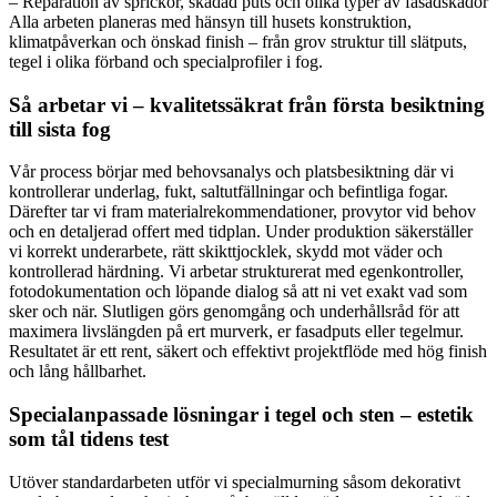
– Reparation av sprickor, skadad puts och olika typer av fasadskador
Alla arbeten planeras med hänsyn till husets konstruktion,
klimatpåverkan och önskad finish – från grov struktur till slätputs,
tegel i olika förband och specialprofiler i fog.
Så arbetar vi – kvalitetssäkrat från första besiktning
till sista fog
Vår process börjar med behovsanalys och platsbesiktning där vi
kontrollerar underlag, fukt, saltutfällningar och befintliga fogar.
Därefter tar vi fram materialrekommendationer, provytor vid behov
och en detaljerad offert med tidplan. Under produktion säkerställer
vi korrekt underarbete, rätt skikttjocklek, skydd mot väder och
kontrollerad härdning. Vi arbetar strukturerat med egenkontroller,
fotodokumentation och löpande dialog så att ni vet exakt vad som
sker och när. Slutligen görs genomgång och underhållsråd för att
maximera livslängden på ert murverk, er fasadputs eller tegelmur.
Resultatet är ett rent, säkert och effektivt projektflöde med hög finish
och lång hållbarhet.
Specialanpassade lösningar i tegel och sten – estetik
som tål tidens test
Utöver standardarbeten utför vi specialmurning såsom dekorativt