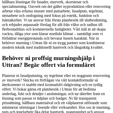
hållbara lösningar för fasader, murverk, skorstenar och
specialmurning. Oavsett om det gäller nyproduktion eller renovering
arbetar våra erfarna murare med putsarbete, fasadputs, tegelmur,
stenarbete och omfogning med fokus på estetik, funktion och
fuktsäkerhet. Vi tar ansvar från första platsbesök till slutbesiktning,
och erbjuder anpassade förslag för allt från villor och radhus till
flerbostadshus och kommersiella fastigheter. Vårt mål är att skapa
vackra, tåliga ytor som klarar nordiskt klimat – samtidigt som vi
förbättrar energiprestanda och bevarar husets karaktär. När ni
behöver murning i Uttran får ni en trygg partner som kombinerar
modern teknik med traditionellt hantverk och långsiktig kvalitet.
Behöver ni proffsig murningshjälp i
Uttran? Begär offert via formuläret
Planerar ni fasadputsning, ny tegelmur eller en noggrann renovering
av murverk? Skicka en förfrågan via vårt kontaktformulär så
återkommer vi snabbt med kostnadsfri rådgivning och en tydlig
offert. Vi bokar gärna ett platsbesök i Uttran för att bedöma
underlag, fukt och detaljer i anslutningar, och tar därefter fram en
lösning som passar er tidplan och budget. Ni får transparent
prissättning, hållbara materialval och ett välplanerat utförande som
minimerar störningar i boende eller verksamhet. Hos oss är murning,
puts och tegelarbete lika delar hantverk, noggrannhet och ansvar.