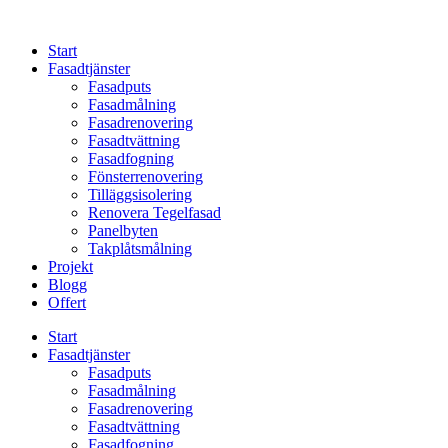
Skip
to
Start
content
Fasadtjänster
Fasadputs
Fasadmålning
Fasadrenovering
Fasadtvättning
Fasadfogning
Fönsterrenovering
Tilläggsisolering
Renovera Tegelfasad
Panelbyten
Takplåtsmålning
Projekt
Blogg
Offert
Start
Fasadtjänster
Fasadputs
Fasadmålning
Fasadrenovering
Fasadtvättning
Fasadfogning