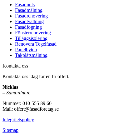
Fasadputs
Fasadmålning
Fasadrenovering
Fasadtvättning
Fasadfogning
Fönsterrenovering
Tilläggsisolering
Renovera Tegelfasad
Panelbyten
Takplåtsmålning
Kontakta oss
Kontakta oss idag för en fri offert.
Nicklas
–
Samordnare
Nummer: 010-555 89 60
Mail: offert@fasadforetag.se
Integritetspolicy
Sitemap