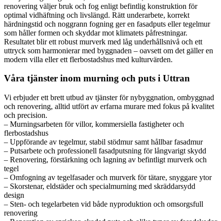
renovering väljer bruk och fog enligt befintlig konstruktion för
optimal vidhäftning och livslängd. Rätt underarbete, korrekt
härdningstid och noggrann fogning ger en fasadputs eller tegelmur
som håller formen och skyddar mot klimatets påfrestningar.
Resultatet blir ett robust murverk med låg underhållsnivå och ett
uttryck som harmonierar med byggnaden – oavsett om det gäller en
modern villa eller ett flerbostadshus med kulturvärden.
Våra tjänster inom murning och puts i Uttran
Vi erbjuder ett brett utbud av tjänster för nybyggnation, ombyggnad
och renovering, alltid utfört av erfarna murare med fokus på kvalitet
och precision.
– Murningsarbeten för villor, kommersiella fastigheter och
flerbostadshus
– Uppförande av tegelmur, stabil stödmur samt hållbar fasadmur
– Putsarbete och professionell fasadputsning för långvarigt skydd
– Renovering, förstärkning och lagning av befintligt murverk och
tegel
– Omfogning av tegelfasader och murverk för tätare, snyggare ytor
– Skorstenar, eldstäder och specialmurning med skräddarsydd
design
– Sten- och tegelarbeten vid både nyproduktion och omsorgsfull
renovering