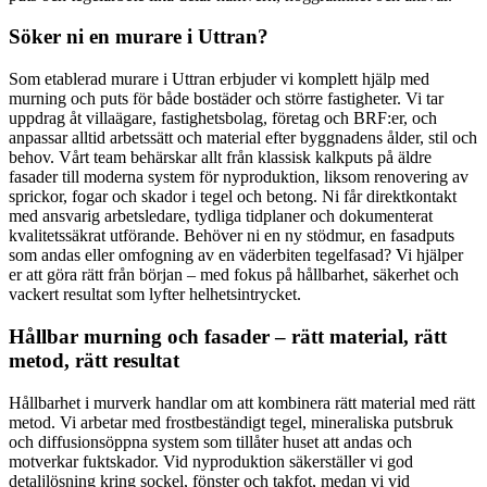
Söker ni en murare i Uttran?
Som etablerad murare i Uttran erbjuder vi komplett hjälp med
murning och puts för både bostäder och större fastigheter. Vi tar
uppdrag åt villaägare, fastighetsbolag, företag och BRF:er, och
anpassar alltid arbetssätt och material efter byggnadens ålder, stil och
behov. Vårt team behärskar allt från klassisk kalkputs på äldre
fasader till moderna system för nyproduktion, liksom renovering av
sprickor, fogar och skador i tegel och betong. Ni får direktkontakt
med ansvarig arbetsledare, tydliga tidplaner och dokumenterat
kvalitetssäkrat utförande. Behöver ni en ny stödmur, en fasadputs
som andas eller omfogning av en väderbiten tegelfasad? Vi hjälper
er att göra rätt från början – med fokus på hållbarhet, säkerhet och
vackert resultat som lyfter helhetsintrycket.
Hållbar murning och fasader – rätt material, rätt
metod, rätt resultat
Hållbarhet i murverk handlar om att kombinera rätt material med rätt
metod. Vi arbetar med frostbeständigt tegel, mineraliska putsbruk
och diffusionsöppna system som tillåter huset att andas och
motverkar fuktskador. Vid nyproduktion säkerställer vi god
detaljlösning kring sockel, fönster och takfot, medan vi vid