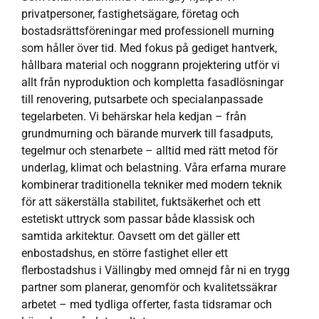
privatpersoner, fastighetsägare, företag och
bostadsrättsföreningar med professionell murning
som håller över tid. Med fokus på gediget hantverk,
hållbara material och noggrann projektering utför vi
allt från nyproduktion och kompletta fasadlösningar
till renovering, putsarbete och specialanpassade
tegelarbeten. Vi behärskar hela kedjan – från
grundmurning och bärande murverk till fasadputs,
tegelmur och stenarbete – alltid med rätt metod för
underlag, klimat och belastning. Våra erfarna murare
kombinerar traditionella tekniker med modern teknik
för att säkerställa stabilitet, fuktsäkerhet och ett
estetiskt uttryck som passar både klassisk och
samtida arkitektur. Oavsett om det gäller ett
enbostadshus, en större fastighet eller ett
flerbostadshus i Vällingby med omnejd får ni en trygg
partner som planerar, genomför och kvalitetssäkrar
arbetet – med tydliga offerter, fasta tidsramar och