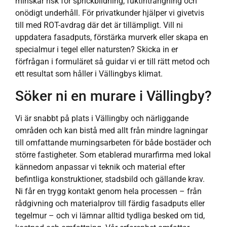
minskar risk för sprickbildning, fuktinträngning och
onödigt underhåll. För privatkunder hjälper vi givetvis
till med ROT-avdrag där det är tillämpligt. Vill ni
uppdatera fasadputs, förstärka murverk eller skapa en
specialmur i tegel eller natursten? Skicka in er
förfrågan i formuläret så guidar vi er till rätt metod och
ett resultat som håller i Vällingbys klimat.
Söker ni en murare i Vällingby?
Vi är snabbt på plats i Vällingby och närliggande
områden och kan bistå med allt från mindre lagningar
till omfattande murningsarbeten för både bostäder och
större fastigheter. Som etablerad murarfirma med lokal
kännedom anpassar vi teknik och material efter
befintliga konstruktioner, stadsbild och gällande krav.
Ni får en trygg kontakt genom hela processen – från
rådgivning och materialprov till färdig fasadputs eller
tegelmur – och vi lämnar alltid tydliga besked om tid,