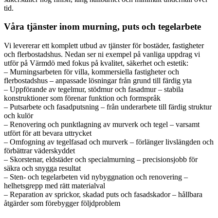
tid.
Våra tjänster inom murning, puts och tegelarbete
Vi levererar ett komplett utbud av tjänster för bostäder, fastigheter
och flerbostadshus. Nedan ser ni exempel på vanliga uppdrag vi
utför på Värmdö med fokus på kvalitet, säkerhet och estetik:
– Murningsarbeten för villa, kommersiella fastigheter och
flerbostadshus – anpassade lösningar från grund till färdig yta
– Uppförande av tegelmur, stödmur och fasadmur – stabila
konstruktioner som förenar funktion och formspråk
– Putsarbete och fasadputsning – från underarbete till färdig struktur
och kulör
– Renovering och punktlagning av murverk och tegel – varsamt
utfört för att bevara uttrycket
– Omfogning av tegelfasad och murverk – förlänger livslängden och
förbättrar väderskyddet
– Skorstenar, eldstäder och specialmurning – precisionsjobb för
säkra och snygga resultat
– Sten- och tegelarbeten vid nybyggnation och renovering –
helhetsgrepp med rätt materialval
– Reparation av sprickor, skadad puts och fasadskador – hållbara
åtgärder som förebygger följdproblem