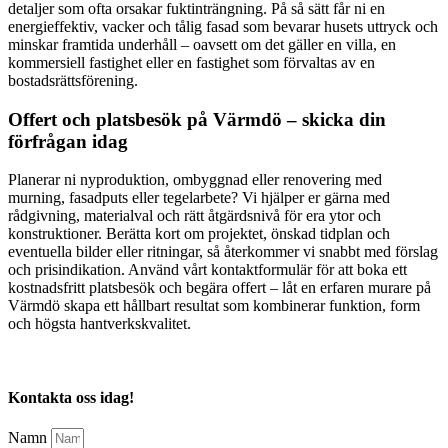
detaljer som ofta orsakar fuktinträngning. På så sätt får ni en
energieffektiv, vacker och tålig fasad som bevarar husets uttryck och
minskar framtida underhåll – oavsett om det gäller en villa, en
kommersiell fastighet eller en fastighet som förvaltas av en
bostadsrättsförening.
Offert och platsbesök på Värmdö – skicka din
förfrågan idag
Planerar ni nyproduktion, ombyggnad eller renovering med
murning, fasadputs eller tegelarbete? Vi hjälper er gärna med
rådgivning, materialval och rätt åtgärdsnivå för era ytor och
konstruktioner. Berätta kort om projektet, önskad tidplan och
eventuella bilder eller ritningar, så återkommer vi snabbt med förslag
och prisindikation. Använd vårt kontaktformulär för att boka ett
kostnadsfritt platsbesök och begära offert – låt en erfaren murare på
Värmdö skapa ett hållbart resultat som kombinerar funktion, form
och högsta hantverkskvalitet.
Kontakta oss idag!
Namn