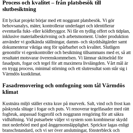
Process och kvalitet – från platsbesök till
slutbesiktning
Ett lyckat projekt börjar med ett noggrant platsbesök. Vi gör
behovsanalys, mäter, kontrollerar underlaget och identifierar
eventuella fukt- eller köldbryggor. Ni får en tydlig offert och tidplan,
inklusive materialbeskrivning och arbetsmoment. Under produktion
använder vi godkända ställningar, damm- och skyddsåtgärder samt
dokumenterar viktiga steg för spårbarhet och kvalitet. Slutligen
genomför vi egenkontroller och besiktning tillsammans med er, så att
resultatet motsvarar överenskommelsen. Vi lämnar skötselråd för
fasadputs, fogar och tegel för att maximera livslängden. Vårt mål är
en trygg process, minimal störning och ett slutresultat som står sig i
Värmdös kustklimat.
Fasadrenovering och omfogning som tål Värmdös
klimat
Kustnära miljö ställer extra krav på murverk. Salt, vind och frost kan
påskynda slitage i fogar och puts. Vi renoverar tegelfasader med rätt
fogbruk, anpassad fogprofil och noggrann rengöring för att säkra
vidhäftning. Vid putsarbete väljer vi system som kombinerar skydd
mot nederbörd med god ånggenomsläpplighet. Sprickor lagas enligt
branschstandard, och vi ser över anslutningar, fönsterbleck och