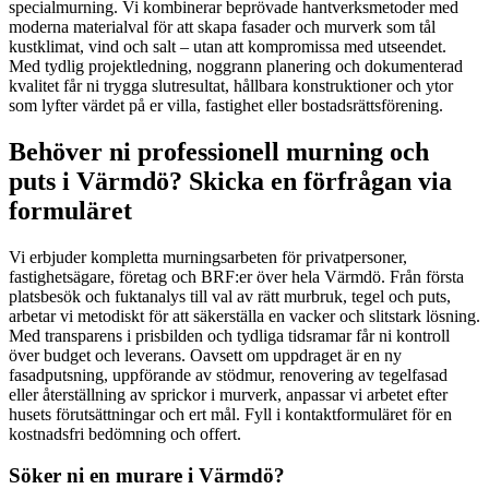
specialmurning. Vi kombinerar beprövade hantverksmetoder med
moderna materialval för att skapa fasader och murverk som tål
kustklimat, vind och salt – utan att kompromissa med utseendet.
Med tydlig projektledning, noggrann planering och dokumenterad
kvalitet får ni trygga slutresultat, hållbara konstruktioner och ytor
som lyfter värdet på er villa, fastighet eller bostadsrättsförening.
Behöver ni professionell murning och
puts i Värmdö? Skicka en förfrågan via
formuläret
Vi erbjuder kompletta murningsarbeten för privatpersoner,
fastighetsägare, företag och BRF:er över hela Värmdö. Från första
platsbesök och fuktanalys till val av rätt murbruk, tegel och puts,
arbetar vi metodiskt för att säkerställa en vacker och slitstark lösning.
Med transparens i prisbilden och tydliga tidsramar får ni kontroll
över budget och leverans. Oavsett om uppdraget är en ny
fasadputsning, uppförande av stödmur, renovering av tegelfasad
eller återställning av sprickor i murverk, anpassar vi arbetet efter
husets förutsättningar och ert mål. Fyll i kontaktformuläret för en
kostnadsfri bedömning och offert.
Söker ni en murare i Värmdö?