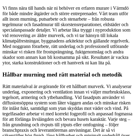
Vi finns nära till hands när ni behöver en erfaren murare i Värmdö
för både mindre åtgärder och större entreprenader. Vårt team utför
allt inom murning, putsarbete och stenarbete – från robusta
tegelmurar och fasadmurar till skorstensreparationer, eldstäder och
specialanpassade detaljer. Vi arbetar lika tryggt i nyproduktion som
vid renovering av äldre murverk, och vi tar hänsyn till lokala
klimatpåfrestningar, byggnadens arkitektur och gällande regelverk.
Med noggrann förarbete, rätt underlag och professionell utförande
minskar vi risken för frostsprängning, fuktgenomslag och andra
skador som annars kan bli kostsamma på sikt. Resultatet är vackra
ytor, starka konstruktioner och ett hantverk ni kan lita på.
Hållbar murning med rätt material och metodik
Rätt materialval är avgörande för ett hållbart murverk. Vi analyserar
underlag, exponering och ventilation innan vi väljer murbruksklass,
tegelsort, armering och ytbehandling. Vid fasadputs använder vi
diffusionsöppna system som låter väggen andas och minskar risken
för inlåst fukt, samtidigt som ytan skyddas mot väder och vind. På
tegelfasader arbetar vi med korrekt fogprofil och anpassad fogmassa
för att förlänga livslängden och bevara husets karaktär. Varje steg –
från grundning och rivputs till ytputs eller omfogning – följer
branschpraxis och leverantörernas anvisningar. Det är så vi
säkerställer hög finish, lång hållbarhet och minimalt underhåll över