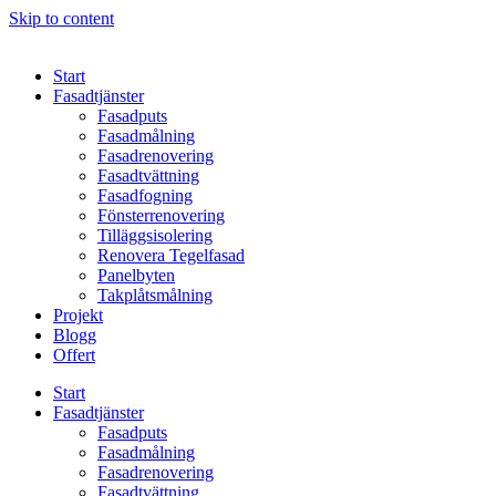
Skip to content
Start
Fasadtjänster
Fasadputs
Fasadmålning
Fasadrenovering
Fasadtvättning
Fasadfogning
Fönsterrenovering
Tilläggsisolering
Renovera Tegelfasad
Panelbyten
Takplåtsmålning
Projekt
Blogg
Offert
Start
Fasadtjänster
Fasadputs
Fasadmålning
Fasadrenovering
Fasadtvättning